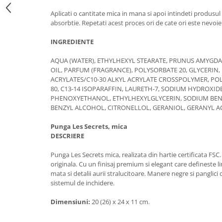
Aplicati o cantitate mica in mana si apoi intindeti produsu
absorbtie. Repetati acest proces ori de cate ori este nevo
INGREDIENTE
AQUA (WATER), ETHYLHEXYL STEARATE, PRUNUS AMYGDA
OIL, PARFUM (FRAGRANCE), POLYSORBATE 20, GLYCERIN,
ACRYLATES/C10-30 ALKYL ACRYLATE CROSSPOLYMER, PO
80, C13-14 ISOPARAFFIN, LAURETH-7, SODIUM HYDROXIDE
PHENOXYETHANOL, ETHYLHEXYLGLYCERIN, SODIUM BEN
BENZYL ALCOHOL, CITRONELLOL, GERANIOL, GERANYL AC
Punga Les Secrets, mica
DESCRIERE
Punga Les Secrets mica, realizata din hartie certificata FS
originala. Cu un finisaj premium si elegant care defineste l
mata si detalii aurii stralucitoare. Manere negre si panglici 
sistemul de inchidere.
Dimensiuni:
20 (26) x 24 x 11 cm.