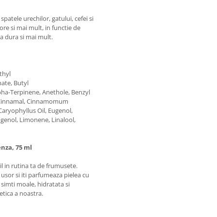
patele urechilor, gatului, cefei si
ore si mai mult, in functie de
va dura si mai mult.
thyl
ate, Butyl
pha-Terpinene, Anethole, Benzyl
, Cinnamal, Cinnamomum
 Caryophyllus Oil, Eugenol,
ugenol, Limonene, Linalool,
enza, 75 ml
 in rutina ta de frumusete.
usor si iti parfumeaza pielea cu
 simti moale, hidratata si
etica a noastra.