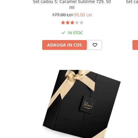
Set cadou S: Caramel Sublime 729, 50
Set c
ml
177,00 Lei
99,00 Lei
IN STOC
ADAUGA IN COS