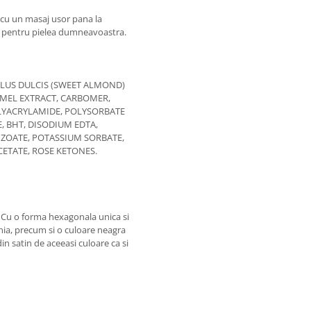
l cu un masaj usor pana la
ie pentru pielea dumneavoastra.
LUS DULCIS (SWEET ALMOND)
 MEL EXTRACT, CARBOMER,
LYACRYLAMIDE, POLYSORBATE
, BHT, DISODIUM EDTA,
ZOATE, POTASSIUM SORBATE,
ETATE, ROSE KETONES.
C. Cu o forma hexagonala unica si
inia, precum si o culoare neagra
din satin de aceeasi culoare ca si