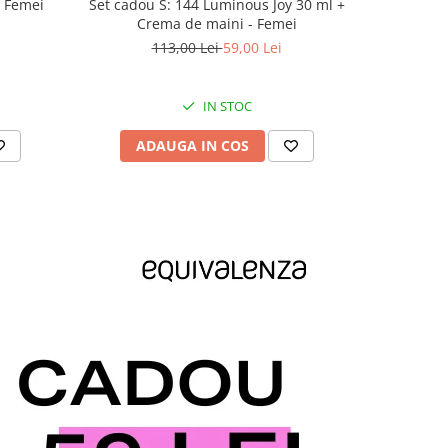
- Femei
Set cadou S: 144 Luminous Joy 30 ml +
Set cado
Crema de maini - Femei
113,00 Lei
59,00 Lei
IN STOC
ADAUGA IN COS
AD