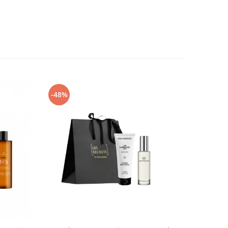
-48%
-37%