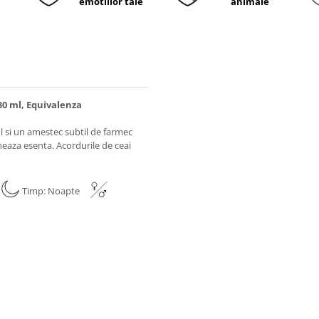
emotiilor tale
animale
30 ml, Equivalenza
l si un amestec subtil de farmec
ineaza esenta. Acordurile de ceai
e
Timp: Noapte