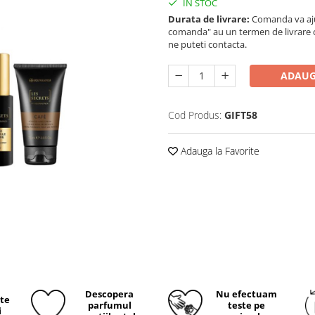
IN STOC
Durata de livrare:
Comanda va ajun
comanda" au un termen de livrare cup
ne puteti contacta.
ADAUG
Cod Produs:
GIFT58
Adauga la Favorite
Descopera
Nu efectuam
ite
parfumul
teste pe
i