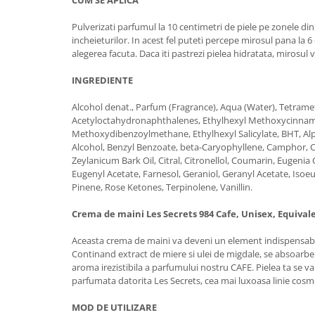
CUM SE APLICA
Pulverizati parfumul la 10 centimetri de piele pe zonele din s
incheieturilor. In acest fel puteti percepe mirosul pana la 6 
alegerea facuta. Daca iti pastrezi pielea hidratata, mirosul 
INGREDIENTE
Alcohol denat., Parfum (Fragrance), Aqua (Water), Tetrame
Acetyloctahydronaphthalenes, Ethylhexyl Methoxycinnam
Methoxydibenzoylmethane, Ethylhexyl Salicylate, BHT, Al
Alcohol, Benzyl Benzoate, beta-Caryophyllene, Camphor
Zeylanicum Bark Oil, Citral, Citronellol, Coumarin, Eugenia
Eugenyl Acetate, Farnesol, Geraniol, Geranyl Acetate, Isoe
Pinene, Rose Ketones, Terpinolene, Vanillin.
Crema de maini Les Secrets 984 Cafe, Unisex, Equival
Aceasta crema de maini va deveni un element indispensabil
Continand extract de miere si ulei de migdale, se absoarbe 
aroma irezistibila a parfumului nostru CAFE. Pielea ta se va
parfumata datorita Les Secrets, cea mai luxoasa linie cosm
MOD DE UTILIZARE