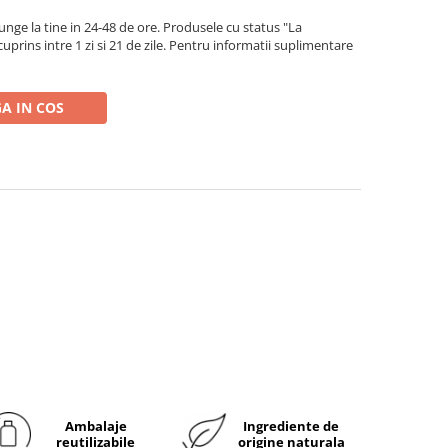
ge la tine in 24-48 de ore. Produsele cu status "La
rins intre 1 zi si 21 de zile. Pentru informatii suplimentare
A IN COS
Ambalaje
Ingrediente de
reutilizabile
origine naturala