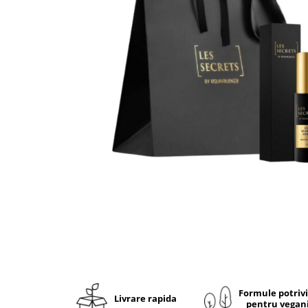
Ulei pentru barba
Formule potriv
Livrare rapida
pentru vegan