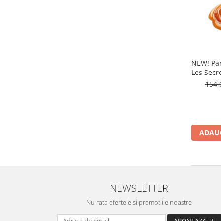
NEW! Pa
Les Secr
729, E
154,
ADAUG
NEWSLETTER
Nu rata ofertele si promotiile noastre