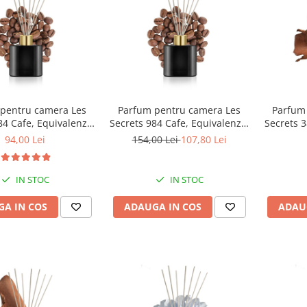
pentru camera Les
Parfum pentru camera Les
Parfum
84 Cafe, Equivalenza,
Secrets 984 Cafe, Equivalenza,
Secrets 3
100 ml
200 ml
94,00 Lei
154,00 Lei
107,80 Lei
IN STOC
IN STOC
A IN COS
ADAUGA IN COS
ADAU