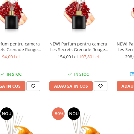
rfum pentru camera
NEW! Parfum pentru camera
NEW! Pa
rets Grenade Rouge,
Les Secrets Grenade Rouge,
Les Sec
valenza, 100 ml
Equivalenza, 200 ml
Equi
94,00 Lei
154,00 Lei
107,80 Lei
298,
IN STOC
IN STOC
A IN COS
ADAUGA IN COS
ADAU
NOU
-50%
NOU