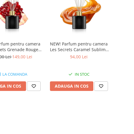
rfum pentru camera
NEW! Parfum pentru camera
rets Grenade Rouge,
Les Secrets Caramel Sublime
valenza, 500 ml
729, Equivalenza, 100 ml
00 Lei
149,00 Lei
94,00 Lei
LA COMANDA
IN STOC
GA IN COS
ADAUGA IN COS