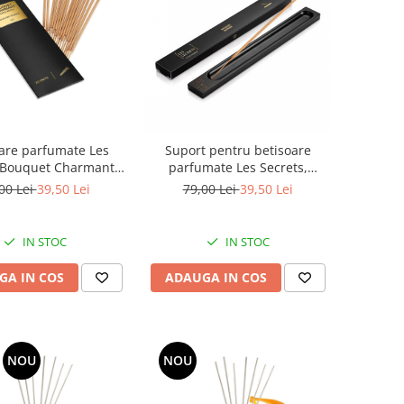
are parfumate Les
Suport pentru betisoare
 Bouquet Charmant,
parfumate Les Secrets,
Equivalenza
Equivalenza
00 Lei
39,50 Lei
79,00 Lei
39,50 Lei
IN STOC
IN STOC
GA IN COS
ADAUGA IN COS
NOU
NOU