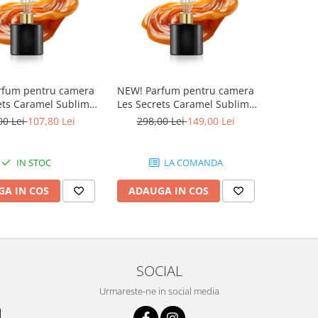
rfum pentru camera
NEW! Parfum pentru camera
ets Caramel Sublime
Les Secrets Caramel Sublime
quivalenza, 200 ml
729, Equivalenza, 500 ml
00 Lei
107,80 Lei
298,00 Lei
149,00 Lei
IN STOC
LA COMANDA
A IN COS
ADAUGA IN COS
SOCIAL
Urmareste-ne in social media