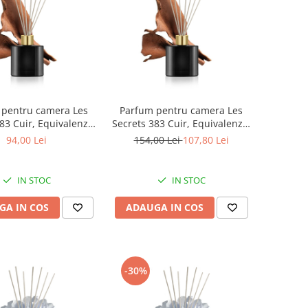
 pentru camera Les
Parfum pentru camera Les
83 Cuir, Equivalenza,
Secrets 383 Cuir, Equivalenza,
100 ml
200 ml
94,00 Lei
154,00 Lei
107,80 Lei
IN STOC
IN STOC
GA IN COS
ADAUGA IN COS
-30%