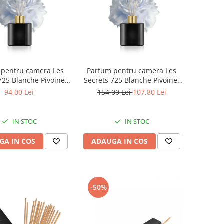
 pentru camera Les
Parfum pentru camera Les
725 Blanche Pivoine,
Secrets 725 Blanche Pivoine,
valenza, 100 ml
Equivalenza, 200 ml
94,00 Lei
154,00 Lei
107,80 Lei
IN STOC
IN STOC
GA IN COS
ADAUGA IN COS
-50%