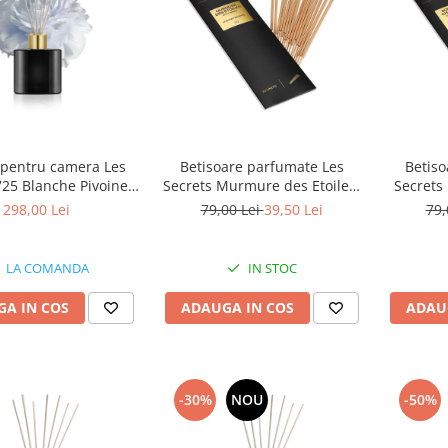
pentru camera Les
Betisoare parfumate Les
Betiso
725 Blanche Pivoine,
Secrets Murmure des Etoiles,
Secrets
valenza, 500 ml
Equivalenza
298,00 Lei
79,00 Lei
39,50 Lei
79,
LA COMANDA
IN STOC
A IN COS
ADAUGA IN COS
ADAU
-30%
NOU
-50%