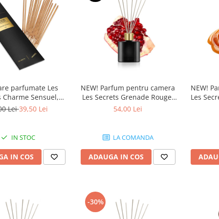
NEW! Parfum pentru camera
NEW! Pa
are parfumate Les
Les Secrets Grenade Rouge,
Les Secr
s Charme Sensuel,
Equivalenza, 50 ml
729, 
Equivalenza
54,00 Lei
00 Lei
39,50 Lei
LA COMANDA
IN STOC
ADAUGA IN COS
ADAU
A IN COS
-30%