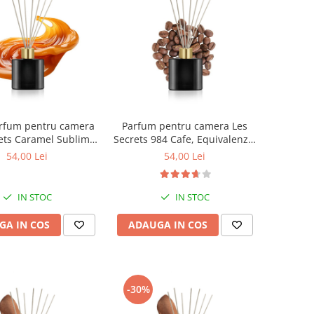
rfum pentru camera
Parfum pentru camera Les
ets Caramel Sublime
Secrets 984 Cafe, Equivalenza,
Equivalenza, 50 ml
50 ml
54,00 Lei
54,00 Lei
IN STOC
IN STOC
GA IN COS
ADAUGA IN COS
-30%