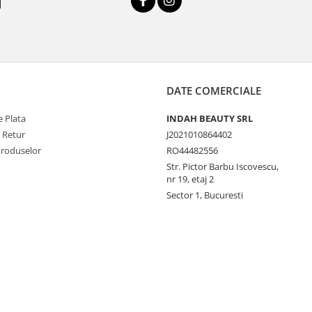
DATE COMERCIALE
 Plata
INDAH BEAUTY SRL
e Retur
J2021010864402
Produselor
RO44482556
Str. Pictor Barbu Iscovescu,
nr 19, etaj 2
Sector 1, Bucuresti