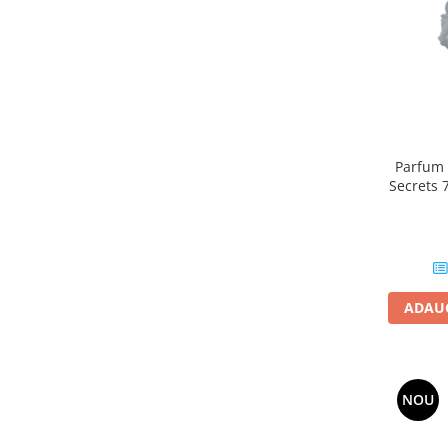
Parfum 
Secrets 
Equi
ADAUG
NOU