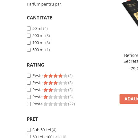
Parfum pentru par
Ulei pentru barba
CANTITATE
50 ml
(4)
200 ml
(3)
100 ml
(3)
500 ml
(1)
Betiso
Secret
RATING
79,
Peste
(2)
Peste
(3)
Peste
(3)
Peste
(3)
ADAUG
Peste
(22)
PRET
Sub 50 Lei
(4)
50 Lei - 100 Lei
(10)