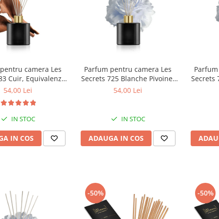
pentru camera Les
Parfum pentru camera Les
Parfum
83 Cuir, Equivalenza,
Secrets 725 Blanche Pivoine,
Secrets 
50 ml
Equivalenza, 50 ml
Equi
54,00 Lei
54,00 Lei
IN STOC
IN STOC
A IN COS
ADAUGA IN COS
ADAU
-50%
-50%