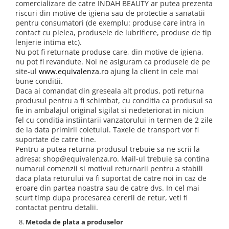
comercializare de catre INDAH BEAUTY ar putea prezenta
riscuri din motive de igiena sau de protectie a sanatatii
pentru consumatori (de exemplu: produse care intra in
contact cu pielea, produsele de lubrifiere, produse de tip
lenjerie intima etc).
Nu pot fi returnate produse care, din motive de igiena,
nu pot fi revandute. Noi ne asiguram ca produsele de pe
site-ul
www.equivalenza.ro
ajung la client in cele mai
bune conditii.
Daca ai comandat din greseala alt produs, poti returna
produsul pentru a fi schimbat, cu conditia ca produsul sa
fie in ambalajul original sigilat si nedeteriorat in niciun
fel cu conditia instiintarii vanzatorului in termen de 2 zile
de la data primirii coletului. Taxele de transport vor fi
suportate de catre tine.
Pentru a putea returna produsul trebuie sa ne scrii la
adresa: shop@equivalenza.ro. Mail-ul trebuie sa contina
numarul comenzii si motivul returnarii pentru a stabili
daca plata returului va fi suportat de catre noi in caz de
eroare din partea noastra sau de catre dvs. In cel mai
scurt timp dupa procesarea cererii de retur, veti fi
contactat pentru detalii.
Metoda de plata a produselor