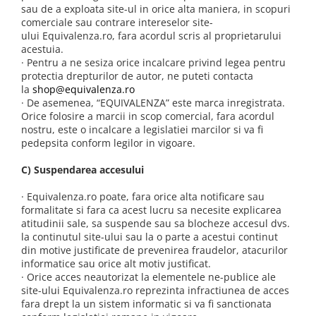
sau de a exploata site-ul in orice alta maniera, in scopuri
comerciale sau contrare intereselor site-
ului Equivalenza.ro, fara acordul scris al proprietarului
acestuia.
· Pentru a ne sesiza orice incalcare privind legea pentru
protectia drepturilor de autor, ne puteti contacta
la
shop@equivalenza.ro
· De asemenea, “EQUIVALENZA” este marca inregistrata.
Orice folosire a marcii in scop comercial, fara acordul
nostru, este o incalcare a legislatiei marcilor si va fi
pedepsita conform legilor in vigoare.
C) Suspendarea accesului
· Equivalenza.ro poate, fara orice alta notificare sau
formalitate si fara ca acest lucru sa necesite explicarea
atitudinii sale, sa suspende sau sa blocheze accesul dvs.
la continutul site-ului sau la o parte a acestui continut
din motive justificate de prevenirea fraudelor, atacurilor
informatice sau orice alt motiv justificat.
· Orice acces neautorizat la elementele ne-publice ale
site-ului Equivalenza.ro reprezinta infractiunea de acces
fara drept la un sistem informatic si va fi sanctionata