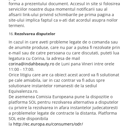
forma a prezentului document. Accesul in site si folosirea
serviciilor noastre dupa momentul notificarii sau al
afisarii link-ului privind schimbarile pe prima pagina a
site-ului implica faptul ca v-ati dat acordul asupra noilor
termeni.
Rezolvarea disputelor
In cazul in care aveti probleme legate de o comanda sau
de anumite produse, care nu par a putea fi rezolvate prin
e-mail sau de catre persoana cu care discutati, puteti lua
legatura cu Corina, la adresa de mail
corina@indahbeauty.ro
de Luni pana Vineri intre orele
11:00 - 17:00.
Orice litigiu care are ca obiect acest acord va fi solutionat
pe cale amiabila, iar in caz contrar va fi adus spre
solutionare instantelor romanesti de la sediul
Equivalenza.ro.
De asemenea Comisia Europeana pune la dispozitie o
platforma SOL pentru rezolvarea alternativa a disputelor
cu privire la rezolvarea in afara instantelor judecatoresti
a problemelor legate de contracte la distanta. Platforma
SOL este disponibila
la
http://ec.europa.eu/consumers/odr/