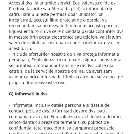
Accesul dvs. la anumite servicii Equivalenza.ro (de ex.
Produse favorite sau Alerta de pret) si informatii din
cadrul site-ului este permisa doar utilizatorilor
inregistrati, accesul fiind protejat de o parola. Va
recomandam sa nu dezvaluiti nimanui aceasta parola.
Equivalenza.ro nu va cere niciodata parola conturilor dvs
in mesaje prin posta electronica sau telefon. Va sfatuim
sa nu dezvaluiti aceasta parola persoanelor care va cer
acest lucru.
· In ciuda eforturilor noastre de a va proteja informatia
personala, Equivalenza.ro nu poate asigura sau garanta
securitatea informatiilor transmise de dvs. catre noi,
catre si de la serviciile noastre online. Va avertizam
asadar ca orice informatie trimisa catre noi se va face pe
propriu dumneavoastra risc.
G) Informatiile dvs.
· Informatia, inclusiv datele personale si datele de
contact. pe care dvs. o furnizati despre dvs. sau
compania dvs. catre Equivalenza.ro va fi folosita doar in
concordanta cu prezentii termeni si cu politica de
confidentialitate, daca doriti sa cumparati produsele
oferite sau sa aveti un cont. Sunteti singurul responsabil