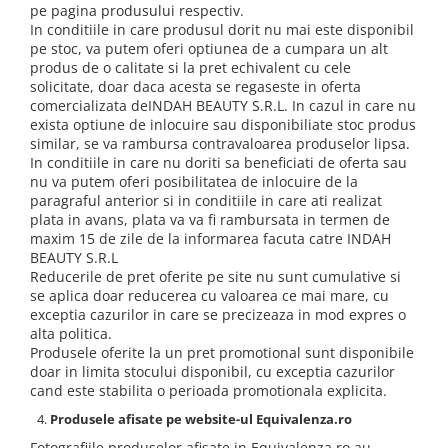
pe pagina produsului respectiv.
In conditiile in care produsul dorit nu mai este disponibil
pe stoc, va putem oferi optiunea de a cumpara un alt
produs de o calitate si la pret echivalent cu cele
solicitate, doar daca acesta se regaseste in oferta
comercializata deINDAH BEAUTY S.R.L. In cazul in care nu
exista optiune de inlocuire sau disponibiliate stoc produs
similar, se va rambursa contravaloarea produselor lipsa.
In conditiile in care nu doriti sa beneficiati de oferta sau
nu va putem oferi posibilitatea de inlocuire de la
paragraful anterior si in conditiile in care ati realizat
plata in avans, plata va va fi rambursata in termen de
maxim 15 de zile de la informarea facuta catre INDAH
BEAUTY S.R.L
Reducerile de pret oferite pe site nu sunt cumulative si
se aplica doar reducerea cu valoarea ce mai mare, cu
exceptia cazurilor in care se precizeaza in mod expres o
alta politica.
Produsele oferite la un pret promotional sunt disponibile
doar in limita stocului disponibil, cu exceptia cazurilor
cand este stabilita o perioada promotionala explicita.
Produsele afisate pe website-ul Equivalenza.ro
Fotografiile produselor afisate in Equivalenza.ro au