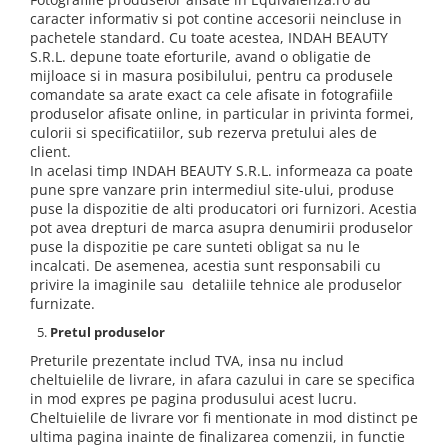
caracter informativ si pot contine accesorii neincluse in
pachetele standard. Cu toate acestea, INDAH BEAUTY
S.R.L. depune toate eforturile, avand o obligatie de
mijloace si in masura posibilului, pentru ca produsele
comandate sa arate exact ca cele afisate in fotografiile
produselor afisate online, in particular in privinta formei,
culorii si specificatiilor, sub rezerva pretului ales de
client.
In acelasi timp INDAH BEAUTY S.R.L. informeaza ca poate
pune spre vanzare prin intermediul site-ului, produse
puse la dispozitie de alti producatori ori furnizori. Acestia
pot avea drepturi de marca asupra denumirii produselor
puse la dispozitie pe care sunteti obligat sa nu le
incalcati. De asemenea, acestia sunt responsabili cu
privire la imaginile sau detaliile tehnice ale produselor
furnizate.
Pretul produselor
Preturile prezentate includ TVA, insa nu includ
cheltuielile de livrare, in afara cazului in care se specifica
in mod expres pe pagina produsului acest lucru.
Cheltuielile de livrare vor fi mentionate in mod distinct pe
ultima pagina inainte de finalizarea comenzii, in functie