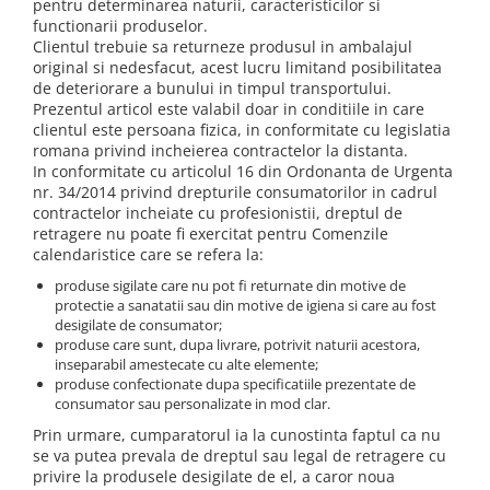
pentru determinarea naturii, caracteristicilor si
functionarii produselor.
Clientul trebuie sa returneze produsul in ambalajul
original si nedesfacut, acest lucru limitand posibilitatea
de deteriorare a bunului in timpul transportului.
Prezentul articol este valabil doar in conditiile in care
clientul este persoana fizica, in conformitate cu legislatia
romana privind incheierea contractelor la distanta.
In conformitate cu articolul 16 din Ordonanta de Urgenta
nr. 34/2014 privind drepturile consumatorilor in cadrul
contractelor incheiate cu profesionistii, dreptul de
retragere nu poate fi exercitat pentru Comenzile
calendaristice care se refera la:
produse sigilate care nu pot fi returnate din motive de
protectie a sanatatii sau din motive de igiena si care au fost
desigilate de consumator;
produse care sunt, dupa livrare, potrivit naturii acestora,
inseparabil amestecate cu alte elemente;
produse confectionate dupa specificatiile prezentate de
consumator sau personalizate in mod clar.
Prin urmare, cumparatorul ia la cunostinta faptul ca nu
se va putea prevala de dreptul sau legal de retragere cu
privire la produsele desigilate de el, a caror noua