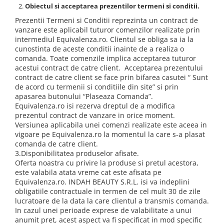
Obiectul si acceptarea prezentilor termeni si conditii.
Prezentii Termeni si Conditii reprezinta un contract de
vanzare este aplicabil tuturor comenzilor realizate prin
intermediul Equivalenza.ro. Clientul se obliga sa ia la
cunostinta de aceste conditii inainte de a realiza o
comanda. Toate comenzile implica acceptarea tuturor
acestui contract de catre client. Acceptarea prezentului
contract de catre client se face prin bifarea casutei “ Sunt
de acord cu termenii si conditiile din site” si prin
apasarea butonului “Plaseaza Comanda”.
Equivalenza.ro isi rezerva dreptul de a modifica
prezentul contract de vanzare in orice moment.
Versiunea aplicabila unei comenzi realizate este aceea in
vigoare pe Equivalenza.ro la momentul la care s-a plasat
comanda de catre client.
3.Disponibilitatea produselor afisate.
Oferta noastra cu privire la produse si pretul acestora,
este valabila atata vreme cat este afisata pe
Equivalenza.ro. INDAH BEAUTY S.R.L. isi va indeplini
obligatiile contractuale in termen de cel mult 30 de zile
lucratoare de la data la care clientul a transmis comanda.
In cazul unei perioade exprese de valabilitate a unui
anumit pret, acest aspect va fi specificat in mod specific