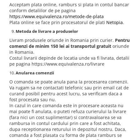
Acceptam plata online, ramburs si plata in contul bancar
conform detaliilor de pe pagina
https://www.equivalenza.ro/metode-de-plata
Plata online se face prin procesatorul de plati
Netopia
.
Metoda de livrare a produselor
Livram produsele oriunde in Romania prin curier.
Pentru
comenzi de minim 150 lei ai transportul gratuit
oriunde
in Romania.
Costul livrarii depinde de locatia unde va fi livrata, detalii
pe pagina https://www.equivalenza.ro/livrare
Anularea comenzii
O comanda se poate anula pana la procesarea comenzii.
Va rugam sa ne contactati telefonic sau prin email cat de
curand posibil pentru acest lucru, sa verificam daca a
fost procesata sau nu.
In cazul in care comanda este in procesare aceasta nu
mai poate fi anulata, o puteti refuza curierului la livrare
(fara nici un cost suplimentar) si contravaloarea se va
rambursa in contul cardului prin care a fost achitata,
dupa receptionarea returului in depozitul nostru. Daca,
comanda a fost plasata cu forma de plata ramburs se