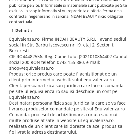
publicate pe Site. Informatiile si materialele sunt publicate pe Site
exclusiv in scop informativ si nu reprezinta o oferta ferma de a
contracta, negenerand in sarcina INDAH BEAUTY nicio obligatie
contractuala.
Definitii
Equivalenza.ro: Firma INDAH BEAUTY S.R.L., avand sediul
social in Str. Barbu Iscovescu nr 19, etaj 2, Sector 1,
Bucuresti.
CIF RO44482556. Reg. Comertului J2021010864402 Capital
social 200 RON telefon 0742 155 880, e-mail:
shop@equivalenza.ro
Produs: orice produs care poate fi achizitionat de un
client prin intermediul website-ului equivalenza.ro
Client: persoana fizica sau juridica care face o comanda
pe site-ul equivalenza.ro sau isi deschide un cont pe
Equivalenza.ro
Destinatar: persoana fizica sau juridica la care se va face
livrarea produselor comandate pe site-ul Equivalenza.ro
Comanda: procesul de achizitionare a unuia sau mai
multe produse afisate in website-ul equivalenza.ro,
realizata de un client care isi doreste ca acel produs sa
fie livrat la adresa destinatarului.