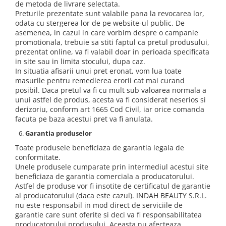
de metoda de livrare selectata.
Preturile prezentate sunt valabile pana la revocarea lor,
odata cu stergerea lor de pe website-ul public. De
asemenea, in cazul in care vorbim despre o campanie
promotionala, trebuie sa stiti faptul ca pretul produsului,
prezentat online, va fi valabil doar in perioada specificata
in site sau in limita stocului, dupa caz.
In situatia afisarii unui pret eronat, vom lua toate
masurile pentru remedierea erorii cat mai curand
posibil. Daca pretul va fi cu mult sub valoarea normala a
unui astfel de produs, acesta va fi considerat neserios si
derizoriu, conform art 1665 Cod Civil, iar orice comanda
facuta pe baza acestui pret va fi anulata.
Garantia produselor
Toate produsele beneficiaza de garantia legala de
conformitate.
Unele produsele cumparate prin intermediul acestui site
beneficiaza de garantia comerciala a producatorului.
Astfel de produse vor fi insotite de certificatul de garantie
al producatorului (daca este cazul). INDAH BEAUTY S.R.L.
nu este responsabil in mod direct de serviciile de
garantie care sunt oferite si deci va fi responsabilitatea
producatorului produsului. Aceasta nu afecteaza