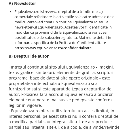
A) Newsletter
Equivalenza.ro isi rezerva dreptul de a trimite mesaje
comerciale referitoare la activitatile sale catre adresele de e-
mail cu care v-ati creat un cont pe Equivalenza.ro sau la
newsletter-ul Equivalenza.ro. Acestea vor fi identificate in
mod clar ca provenind de la Equivalenza.ro si vor avea
posibilitate de de-subscriere gratuita. Mai multe detalii in
informarea specifica de la Politica de Confidentialitate –
https://www.equivalenza.ro/confidentialitate
B) Drepturi de autor
· Intregul continut al site-ului Equivalenza.ro - imagini,
texte, grafice, simboluri, elemente de grafica, scripturi,
programe, baze de date si alte opere originale - este
proprietatea intelectuala a Equivalenza.ro si a
furnizorilor sai si este aparat de Legea drepturilor de
autor. Folosirea fara acordul Equivalenza.ro a oricaror
elemente enumerate mai sus se pedepseste conform
legilor in vigoare.
· Equivalenza.ro ofera utilizatorului un acces limitat, in
interes personal, pe acest site si nu ii confera dreptul de
a modifica partial sau integral site-ul, de a reproduce
partial sau integral site-ul, de a copia, de a vinde/revinde