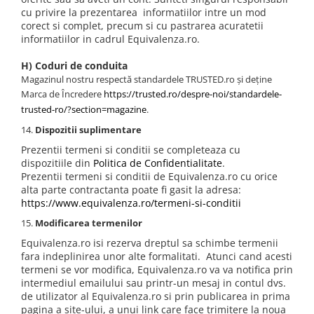
cu privire la prezentarea informatiilor intre un mod
corect si complet, precum si cu pastrarea acuratetii
informatiilor in cadrul Equivalenza.ro.
H) Coduri de conduita
Magazinul nostru respectă standardele TRUSTED.ro și deține
Marca de Încredere
https://trusted.ro/despre-noi/standardele-
trusted-ro/?section=magazine
.
Dispozitii suplimentare
Prezentii termeni si conditii se completeaza cu
dispozitiile din
Politica de Confidentialitate
.
Prezentii termeni si conditii de Equivalenza.ro cu orice
alta parte contractanta poate fi gasit la adresa:
https://www.equivalenza.ro/termeni-si-conditii
Modificarea termenilor
Equivalenza.ro isi rezerva dreptul sa schimbe termenii
fara indeplinirea unor alte formalitati. Atunci cand acesti
termeni se vor modifica, Equivalenza.ro va va notifica prin
intermediul emailului sau printr-un mesaj in contul dvs.
de utilizator al Equivalenza.ro si prin publicarea in prima
pagina a site-ului, a unui link care face trimitere la noua