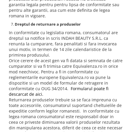
garantia legala pentru pentru lipsa de conformitate sau
pentru alte garantii, asa cum este definita de legea
romana in vigoare.
Dreptul de returnare a produselor
In conformitate cu legislatia romana, consumatorul are
dreptul sa notifice in scris INDAH BEAUTY S.R.L. ca
renunta la cumparare, fara penalitati si fara invocarea
unui motiv, in termen de 14 zile calendaristice de la
primirea produsului.
Orice cerere de acest gen va fi datata si semnata de catre
cumparator si va fi trimisa catre Equivalenza.ro in orice
mod neechivoc. Pentru a fi in conformitate cu
reglementarile europene Equivalenza.ro va pune la
dispozitie si un model de formular de retragere in
conformitate cu OUG 34/2014.
Formularul poate fi
descarcat de aici.
Returnarea produselor trebuie sa se faca impreuna cu
toate accesoriile, consumatorul suportand cheltuielile de
expeditie conform legilor romanesti. In conformitate cu
legea romana consumatorul este responsabil doar in
ceea ce priveste diminuarea valorii produselor rezultata
din manipularea acestora, diferit de ceea ce este necesar