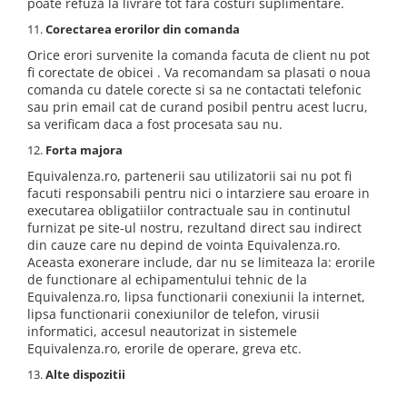
poate refuza la livrare tot fara costuri suplimentare.
Corectarea erorilor din comanda
Orice erori survenite la comanda facuta de client nu pot
fi corectate de obicei . Va recomandam sa plasati o noua
comanda cu datele corecte si sa ne contactati telefonic
sau prin email cat de curand posibil pentru acest lucru,
sa verificam daca a fost procesata sau nu.
Forta majora
Equivalenza.ro, partenerii sau utilizatorii sai nu pot fi
facuti responsabili pentru nici o intarziere sau eroare in
executarea obligatiilor contractuale sau in continutul
furnizat pe site-ul nostru, rezultand direct sau indirect
din cauze care nu depind de vointa Equivalenza.ro.
Aceasta exonerare include, dar nu se limiteaza la: erorile
de functionare al echipamentului tehnic de la
Equivalenza.ro, lipsa functionarii conexiunii la internet,
lipsa functionarii conexiunilor de telefon, virusii
informatici, accesul neautorizat in sistemele
Equivalenza.ro, erorile de operare, greva etc.
Alte dispozitii