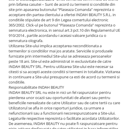
prin bifarea casutei – Sunt de acord cu termenii si conditiile din
site prin apasarea butonului “Plaseaza Comanda” reprezinta o
acceptare din partea clientului a ofertei INDAH BEAUTY S.R.L. in
conditiile stipulate de art 9 din Legea comertului electronic
365/2002. Click-ul pe butonul “Plaseaza Comanda” reprezinta o
semnatura electronica, in sensul art.3 pct.10 din Regulamentul UE
910/2014 , partile acordandu-i aceiasi valoare juridica cu o
semnatura olografa.
Utilizarea Site-ului implica acceptarea neconditionata a
termenilor si conditiilor mai jos aratate. Serviciile si produsele
furnizate prin intermediul Site-ului se adreseaza persoanelor
peste 18 ani. Site-ul este administrat in exclusivitate de catre
INDAH BEAUTY SRL. Pentru utilizarea Site-ului este necesar sa
citesti si sa accepti aceste conditii si termeni in totalitate. Vizitarea
in continuare a Site-ului presupune ca esti de acord cu termenii si
conditiile.
Responsabilitate INDAH BEAUTY
INDAH BEAUTY SRL nu este in nici un fel raspunzator pentru
pierderea unor ocazii sau oportunitati de afaceri sau pentru
beneficiile nerealizate de catre Utilizator sau de catre tertii cu care
Utilizatorul se afla in orice raporturi juridice, ca urmare a
nefunctionarii sau a functionarii necorespunzatoare a Site-ului.
Legaturile respective reprezinta o facilitate acordata Utilizatorilor.
De asemenea, INDAH BEAUTY nu poate fi raspunzatoare pentru
nicio actiune desfasurata de catre utilizatori in baza informatiilor