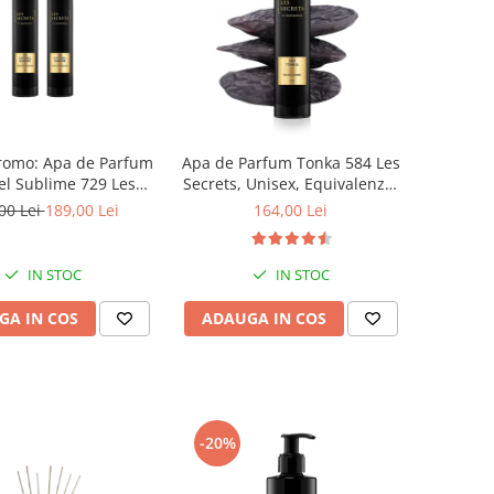
romo: Apa de Parfum
Apa de Parfum Tonka 584 Les
l Sublime 729 Les
Secrets, Unisex, Equivalenza,
rets, 100 ml x2
100 ml
00 Lei
189,00 Lei
164,00 Lei
IN STOC
IN STOC
GA IN COS
ADAUGA IN COS
-20%