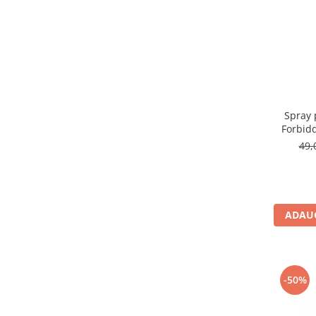
Spray 
Forbid
49,
ADAUG
-50%