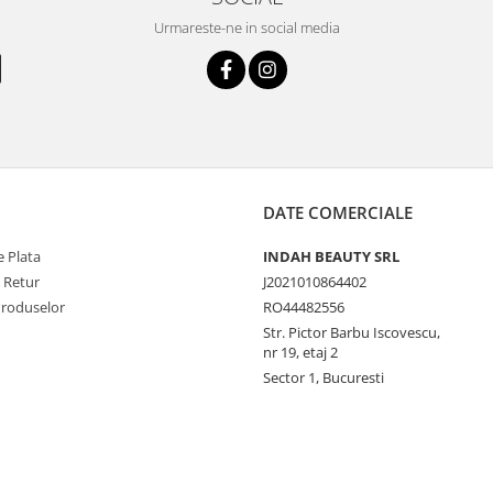
Urmareste-ne in social media
DATE COMERCIALE
 Plata
INDAH BEAUTY SRL
e Retur
J2021010864402
Produselor
RO44482556
Str. Pictor Barbu Iscovescu,
nr 19, etaj 2
Sector 1, Bucuresti