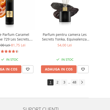
Parfum pentru camera Les
e Parfum Caramel
Secrets Tonka, Equivalenza,
e 729 Les Secrets,
50 ml
 50 ml, Equivalenza
54,00 Lei
,00 Lei
81,75 Lei
IN STOC
IN STOC
ADAUGA IN COS
GA IN COS
1
2
3
48
...
SUPORT CLIENTI