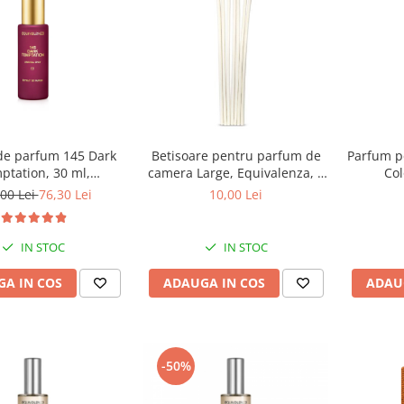
 de parfum 145 Dark
Betisoare pentru parfum de
Parfum p
ptation, 30 ml,
camera Large, Equivalenza, 7
Col
Equivalenza
buc
mandarin
00 Lei
76,30 Lei
10,00 Lei
IN STOC
IN STOC
A IN COS
ADAUGA IN COS
ADAU
-50%