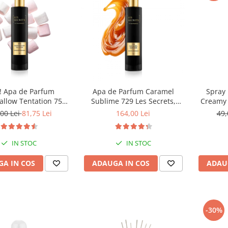
 Apa de Parfum
Apa de Parfum Caramel
Spray 
llow Tentation 758
Sublime 729 Les Secrets,
Creamy 
rets, Unisex, 50 ml,
Unisex, 100 ml, Equivalenza
00 Lei
81,75 Lei
164,00 Lei
49,
Equivalenza
IN STOC
IN STOC
A IN COS
ADAUGA IN COS
ADAU
-30%