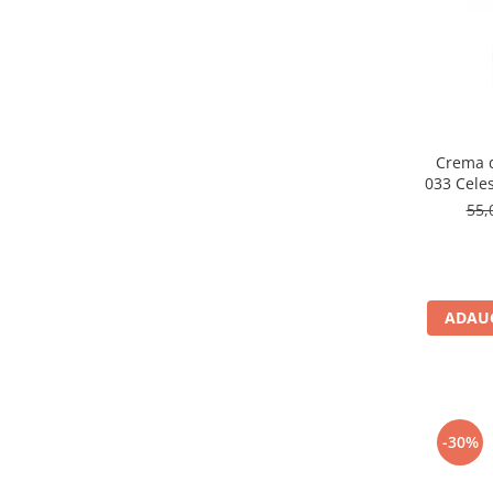
Crema d
033 Celes
Equi
55,
ADAUG
-30%