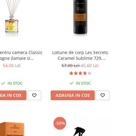
entru camera Classic
Lotiune de corp Les Secrets
ogne (lamaie si
Caramel Sublime 729,
a), Equivalenza, 50
Equivalenza, 250 ml
54,00 Lei
57,00 Lei
45,60 Lei
ml
IN STOC
IN STOC
GA IN COS
ADAUGA IN COS
-50%