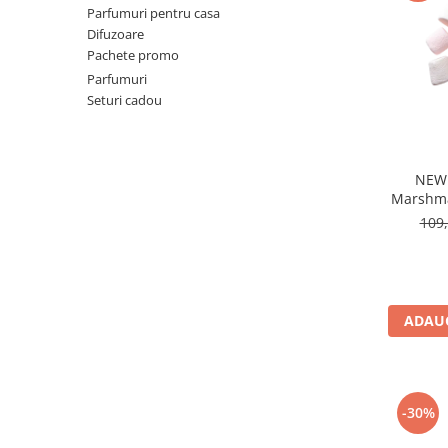
Parfumuri pentru casa
Ulei pentru barba
Difuzoare
Pachete promo
Parfumuri
Seturi cadou
NEW!
Marshma
Les Sec
109,
ADAUG
-30%