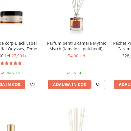
e corp Black Label
Parfum pentru camera Mythic
Pachet P
tial Odyssey, Femei,
Myrrh (tamaie si patchouli),
Carame
valenza, 250 ml
Equivalenza, 50 ml
Sec
00 Lei
27,50 Lei
54,00 Lei
328,
IN STOC
IN STOC
A IN COS
ADAUGA IN COS
ADAU