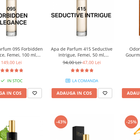
arfum 095 Forbidden
Apa de Parfum 415 Seductive
Odor
ce, Femei, 100 ml,
Intrigue, Femei, 50 ml,
Gourma
Equivalenza
Equivalenza
portocal
149,00 Lei
94,00 Lei
47,00 Lei
IN STOC
LA COMANDA
A IN COS
ADAUGA IN COS
ADAU
-43%
-25%