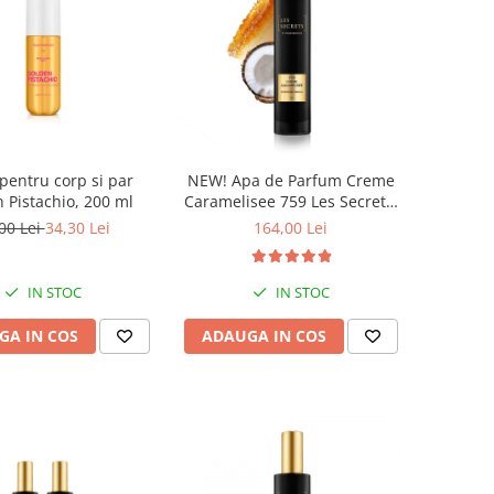
pentru corp si par
NEW! Apa de Parfum Creme
 Pistachio, 200 ml
Caramelisee 759 Les Secrets,
Unisex, 100 ml, Equivalenza
00 Lei
34,30 Lei
164,00 Lei
IN STOC
IN STOC
GA IN COS
ADAUGA IN COS