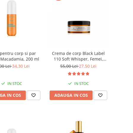
pentru corp si par
Crema de corp Black Label
Macadamia, 200 ml
110 Soft Whisper, Femei,
Equivalenza, 250 ml
00 Lei
34,30 Lei
55,00 Lei
27,50 Lei
IN STOC
IN STOC
GA IN COS
ADAUGA IN COS