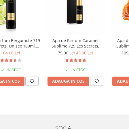
arfum Bergamote 719
Apa de Parfum Caramel
Apa d
rets, Unisex 100ml,
Sublime 729 Les Secrets,
Sublim
Equivalenza
Unisex, 30 ml, Equivalenza
Unisex,
164,00 Lei
79,00 Lei
45,00 Lei
109
IN STOC
IN STOC
A IN COS
ADAUGA IN COS
ADAU
SOCIAL