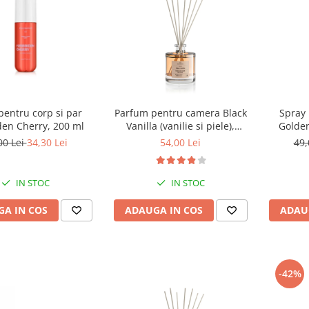
pentru corp si par
Parfum pentru camera Black
Spray 
den Cherry, 200 ml
Vanilla (vanilie si piele),
Golden
Equivalenza, 50 ml
00 Lei
34,30 Lei
54,00 Lei
49,
IN STOC
IN STOC
A IN COS
ADAUGA IN COS
ADAU
-42%