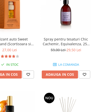
izant auto Sweet
Spray pentru tesaturi Chic
nd (Scortisoara si
Cachemir, Equivalenza, 250
a), Equivalenza, 6 ml
ml
27,00 Lei
59,00 Lei
29,50 Lei
IN STOC
LA COMANDA
GA IN COS
ADAUGA IN COS
NOU