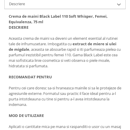
Descriere
Crema de maini Black Label 110 Soft Whisper, Femei,
Equivalenza, 75 ml
DESCRIERE
Aceasta crema de maini va deveni un element esential al rutinei
tale de infrumusetare. Imbogatita cu
extract de miere si ulei
de migdale
, aceasta se absoarbe rapid si iti parfumeaza pielea cu
parfumul irezistibil pentru femei 110. Gama Black Label este cea
mai sofisticata linie cosmetica si veti observa o piele moale,
hidratata si parfumata.
RECOMANDAT PENTRU
Pentru cei care doresc sa-si hraneasca mainile si sa le protejeze de
agresiunile externe. Formatul sau practic il face ideal pentru a-l
purta intotdeauna cu tine si pentru a-l avea intotdeauna la
indemana.
MOD DE UTILIZARE
Aplicati o cantitate mica pe mana si raspanditi-o usor cu un masaj