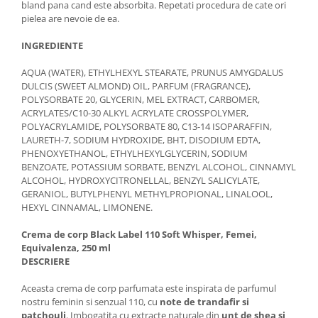
bland pana cand este absorbita. Repetati procedura de cate ori
pielea are nevoie de ea.
INGREDIENTE
AQUA (WATER), ETHYLHEXYL STEARATE, PRUNUS AMYGDALUS
DULCIS (SWEET ALMOND) OIL, PARFUM (FRAGRANCE),
POLYSORBATE 20, GLYCERIN, MEL EXTRACT, CARBOMER,
ACRYLATES/C10-30 ALKYL ACRYLATE CROSSPOLYMER,
POLYACRYLAMIDE, POLYSORBATE 80, C13-14 ISOPARAFFIN,
LAURETH-7, SODIUM HYDROXIDE, BHT, DISODIUM EDTA,
PHENOXYETHANOL, ETHYLHEXYLGLYCERIN, SODIUM
BENZOATE, POTASSIUM SORBATE, BENZYL ALCOHOL, CINNAMYL
ALCOHOL, HYDROXYCITRONELLAL, BENZYL SALICYLATE,
GERANIOL, BUTYLPHENYL METHYLPROPIONAL, LINALOOL,
HEXYL CINNAMAL, LIMONENE.
Crema de corp Black Label 110 Soft Whisper, Femei,
Equivalenza, 250 ml
DESCRIERE
Aceasta crema de corp parfumata este inspirata de parfumul
nostru feminin si senzual 110, cu
note de trandafir si
patchouli
. Imbogatita cu extracte naturale din
unt de shea si