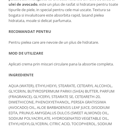
ulei de avocado
, este un plus de rasfat si hidratare pentru toate
tipurile de piele, in special pentru cele mai uscate. Textura sa
bogata si invaluitoare este absorbita rapid, lasand pielea
hidratata, moale si delicat parfumata.
RECOMANDAT PENTRU
Pentru pielea care are nevoie de un plus de hidratare.
MOD DE UTILIZARE
Aplicati crema prin miscari circulare pana la absortie completa.
INGREDIENTE
AQUA (WATER), ETHYLHEXYL STEARATE, CETEARYL ALCOHOL,
GLYCERIN, BUTYROSPERMUM PARKII (SHEA) BUTTER, PARFUM
(FRAGRANCE), GLYCERYL STEARATE SE, CETEARETH-20,
DIMETHICONE, PHENOXYETHANOL, PERSEA GRATISSIMA
(AVOCADO) OIL, ALOE BARBADENSIS LEAF JUICE, DISODIUM
EDTA, PRUNUS AMYGDALUS DULCIS (SWEET ALMOND) OIL,
SODIUM POLYACRYLATE, HYDROGENATED VEGETABLE OIL,
ETHYLHEXYLGLYCERIN, CITRIC ACID, TOCOPHEROL, SODIUM