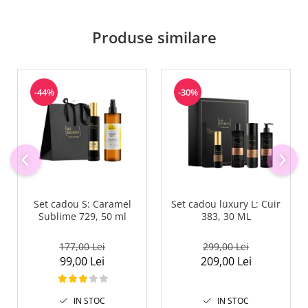
Produse similare
-44%
-30%
Set cadou S: Caramel
Set cadou luxury L: Cuir
Sublime 729, 50 ml
383, 30 ML
177,00 Lei
299,00 Lei
99,00 Lei
209,00 Lei
IN STOC
IN STOC