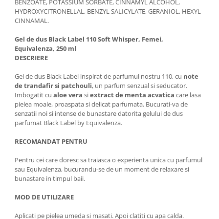
BENZOATE, POTASSIUM SORBATE, CINNAMYL ALCOHOL,
HYDROXYCITRONELLAL, BENZYL SALICYLATE, GERANIOL, HEXYL
CINNAMAL.
Gel de dus Black Label 110 Soft Whisper, Femei,
Equivalenza, 250 ml
DESCRIERE
Gel de dus Black Label inspirat de parfumul nostru 110, cu
note
de trandafir si patchouli
, un parfum senzual si seducator.
Imbogatit cu
aloe vera
si
extract de menta acvatica
care lasa
pielea moale, proaspata si delicat parfumata. Bucurati-va de
senzatii noi si intense de bunastare datorita gelului de dus
parfumat Black Label by Equivalenza.
RECOMANDAT PENTRU
Pentru cei care doresc sa traiasca o experienta unica cu parfumul
sau Equivalenza, bucurandu-se de un moment de relaxare si
bunastare in timpul baii.
MOD DE UTILIZARE
Aplicati pe pielea umeda si masati. Apoi clatiti cu apa calda.