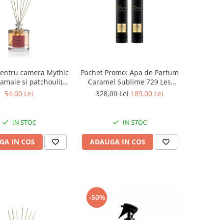
entru camera Mythic
Pachet Promo: Apa de Parfum
amaie si patchouli),
Caramel Sublime 729 Les
ivalenza, 50 ml
Secrets, 100 ml x2
54,00 Lei
328,00 Lei
189,00 Lei
IN STOC
IN STOC
GA IN COS
ADAUGA IN COS
-50%