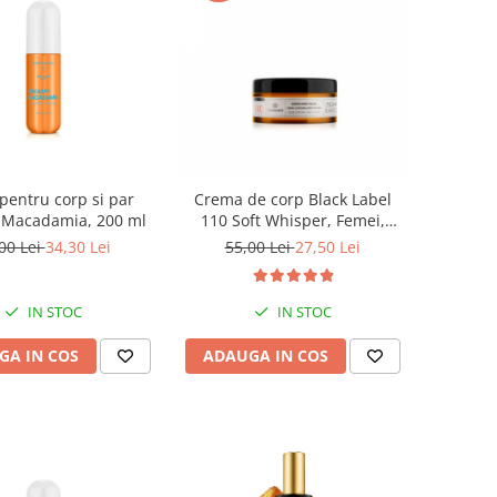
pentru corp si par
Crema de corp Black Label
Macadamia, 200 ml
110 Soft Whisper, Femei,
Equivalenza, 250 ml
00 Lei
34,30 Lei
55,00 Lei
27,50 Lei
IN STOC
IN STOC
GA IN COS
ADAUGA IN COS