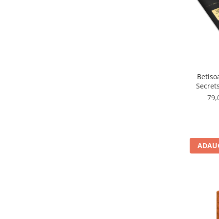
Betiso
Secret
79,
ADAUG