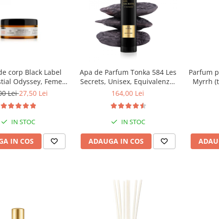
e corp Black Label
Apa de Parfum Tonka 584 Les
Parfum p
tial Odyssey, Femei,
Secrets, Unisex, Equivalenza,
Myrrh (t
valenza, 250 ml
100 ml
Equ
00 Lei
27,50 Lei
164,00 Lei
IN STOC
IN STOC
A IN COS
ADAUGA IN COS
ADAU