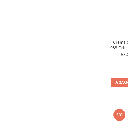
Crema d
033 Celes
Equi
55,
ADAUG
-30%