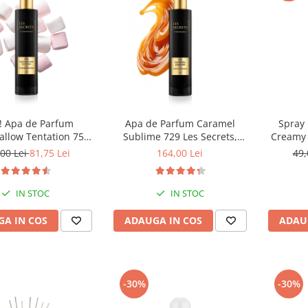
 Apa de Parfum
Apa de Parfum Caramel
Spray 
llow Tentation 758
Sublime 729 Les Secrets,
Creamy 
rets, Unisex, 50 ml,
Unisex, 100 ml, Equivalenza
00 Lei
81,75 Lei
164,00 Lei
49,
Equivalenza
IN STOC
IN STOC
A IN COS
ADAUGA IN COS
ADAU
-30%
-30%