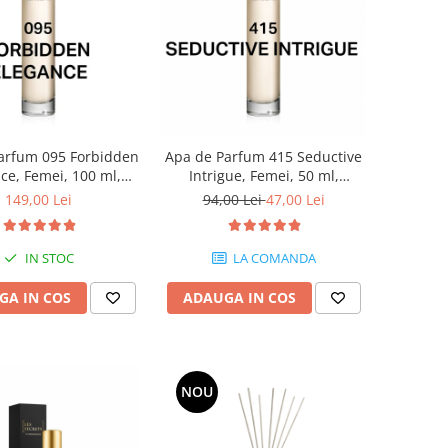
arfum 095 Forbidden
Apa de Parfum 415 Seductive
ce, Femei, 100 ml,
Intrigue, Femei, 50 ml,
Equivalenza
Equivalenza
149,00 Lei
94,00 Lei
47,00 Lei
IN STOC
LA COMANDA
GA IN COS
ADAUGA IN COS
NOU