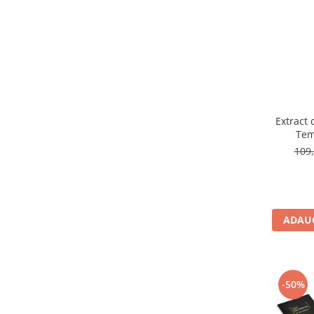
Extract
Tem
109,
ADAUG
-50%