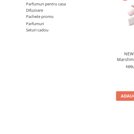
Parfumuri pentru casa
Ulei pentru barba
Difuzoare
Pachete promo
Parfumuri
Seturi cadou
NEW!
Marshma
Les Sec
109,
ADAUG