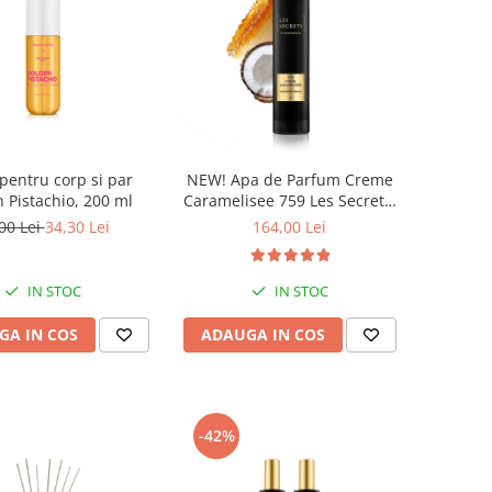
pentru corp si par
NEW! Apa de Parfum Creme
 Pistachio, 200 ml
Caramelisee 759 Les Secrets,
Unisex, 100 ml, Equivalenza
00 Lei
34,30 Lei
164,00 Lei
IN STOC
IN STOC
GA IN COS
ADAUGA IN COS
-42%