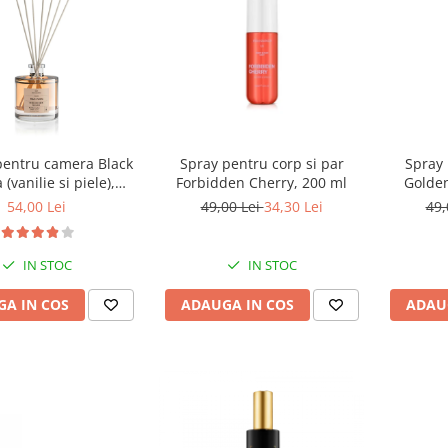
entru camera Black
Spray pentru corp si par
Spray 
 (vanilie si piele),
Forbidden Cherry, 200 ml
Golden
ivalenza, 50 ml
54,00 Lei
49,00 Lei
34,30 Lei
49,
IN STOC
IN STOC
A IN COS
ADAUGA IN COS
ADAU