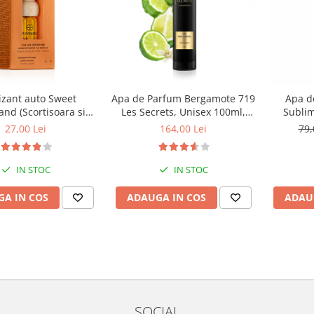
izant auto Sweet
Apa de Parfum Bergamote 719
Apa d
nd (Scortisoara si
Les Secrets, Unisex 100ml,
Sublim
), Equivalenza, 6 ml
Equivalenza
Unisex,
27,00 Lei
164,00 Lei
79,
IN STOC
IN STOC
A IN COS
ADAUGA IN COS
ADAU
SOCIAL