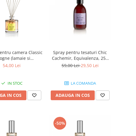
entru camera Classic
Spray pentru tesaturi Chic
ogne (lamaie si
Cachemir, Equivalenza, 250
a), Equivalenza, 50
ml
54,00 Lei
59,00 Lei
29,50 Lei
ml
IN STOC
LA COMANDA
GA IN COS
ADAUGA IN COS
-50%