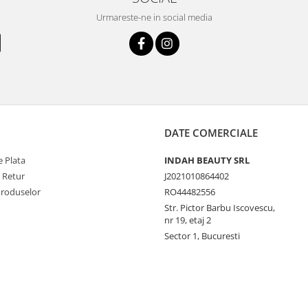
Urmareste-ne in social media
DATE COMERCIALE
 Plata
INDAH BEAUTY SRL
e Retur
J2021010864402
Produselor
RO44482556
Str. Pictor Barbu Iscovescu,
nr 19, etaj 2
Sector 1, Bucuresti