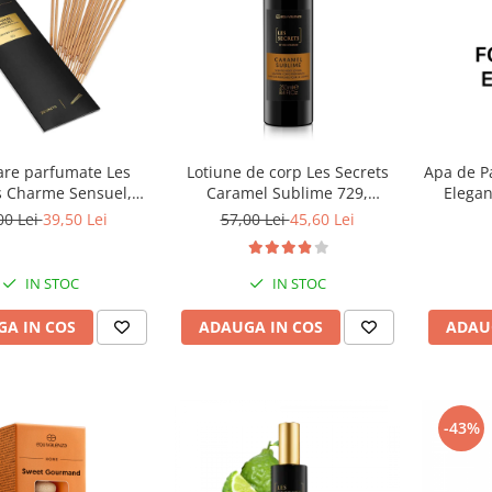
are parfumate Les
Lotiune de corp Les Secrets
Apa de P
s Charme Sensuel,
Caramel Sublime 729,
Elegan
Equivalenza
Equivalenza, 250 ml
00 Lei
39,50 Lei
57,00 Lei
45,60 Lei
IN STOC
IN STOC
A IN COS
ADAUGA IN COS
ADAU
-43%