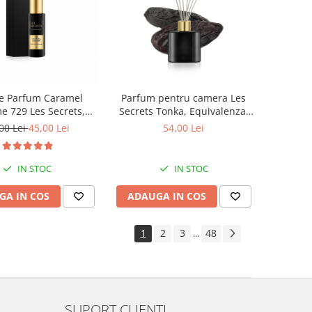
Parfum pentru camera Les
e Parfum Caramel
Secrets Tonka, Equivalenza,
e 729 Les Secrets,
50 ml
 30 ml, Equivalenza
54,00 Lei
00 Lei
45,00 Lei
IN STOC
IN STOC
ADAUGA IN COS
GA IN COS
1
2
3
48
...
SUPORT CLIENTI