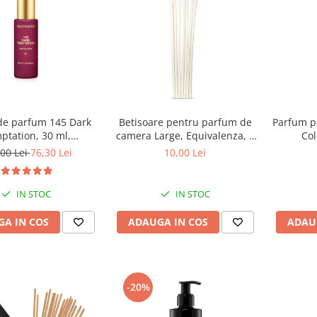
 de parfum 145 Dark
Betisoare pentru parfum de
Parfum p
ptation, 30 ml,
camera Large, Equivalenza, 7
Col
Equivalenza
buc
mandarin
00 Lei
76,30 Lei
10,00 Lei
IN STOC
IN STOC
A IN COS
ADAUGA IN COS
ADAU
-20%