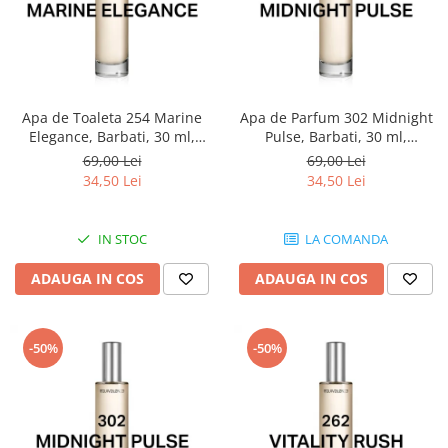
Ulei pentru barba
Apa de Toaleta 254 Marine
Apa de Parfum 302 Midnight
Elegance, Barbati, 30 ml,
Pulse, Barbati, 30 ml,
Equivalenza
Equivalenza
69,00 Lei
69,00 Lei
34,50 Lei
34,50 Lei
IN STOC
LA COMANDA
ADAUGA IN COS
ADAUGA IN COS
-50%
-50%