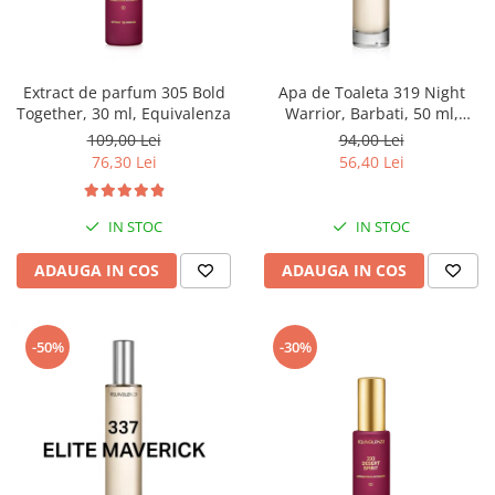
Extract de parfum 305 Bold
Apa de Toaleta 319 Night
Together, 30 ml, Equivalenza
Warrior, Barbati, 50 ml,
Equivalenza
109,00 Lei
94,00 Lei
76,30 Lei
56,40 Lei
IN STOC
IN STOC
ADAUGA IN COS
ADAUGA IN COS
-50%
-30%