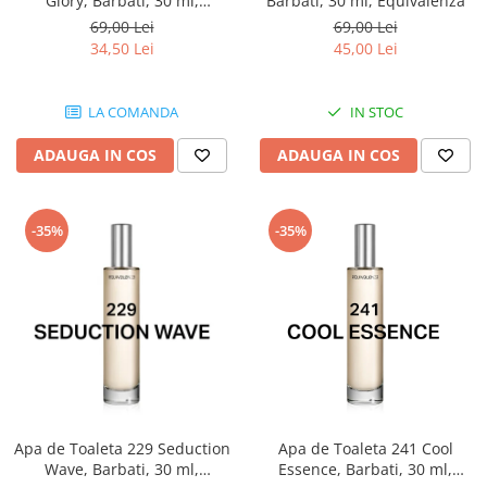
Glory, Barbati, 30 ml,
Barbati, 30 ml, Equivalenza
Equivalenza
69,00 Lei
69,00 Lei
34,50 Lei
45,00 Lei
LA COMANDA
IN STOC
ADAUGA IN COS
ADAUGA IN COS
-35%
-35%
Apa de Toaleta 229 Seduction
Apa de Toaleta 241 Cool
Wave, Barbati, 30 ml,
Essence, Barbati, 30 ml,