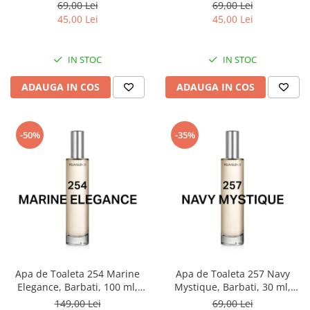
Equivalenza
Equivalenza
69,00 Lei
69,00 Lei
45,00 Lei
45,00 Lei
IN STOC
IN STOC
ADAUGA IN COS
ADAUGA IN COS
-50%
-35%
Apa de Toaleta 254 Marine
Apa de Toaleta 257 Navy
Elegance, Barbati, 100 ml,
Mystique, Barbati, 30 ml,
Equivalenza
Equivalenza
149,00 Lei
69,00 Lei