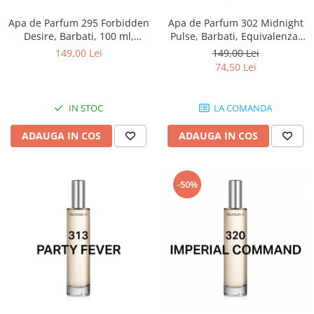
Apa de Parfum 295 Forbidden
Apa de Parfum 302 Midnight
Desire, Barbati, 100 ml,
Pulse, Barbati, Equivalenza,
Equivalenza
100 ml
149,00 Lei
149,00 Lei
74,50 Lei
IN STOC
LA COMANDA
ADAUGA IN COS
ADAUGA IN COS
-50%