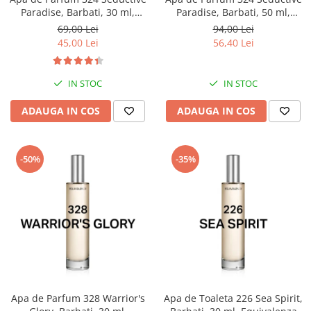
Paradise, Barbati, 30 ml,
Paradise, Barbati, 50 ml,
Equivalenza
Equivalenza
69,00 Lei
94,00 Lei
45,00 Lei
56,40 Lei
IN STOC
IN STOC
ADAUGA IN COS
ADAUGA IN COS
-50%
-35%
Apa de Parfum 328 Warrior's
Apa de Toaleta 226 Sea Spirit,