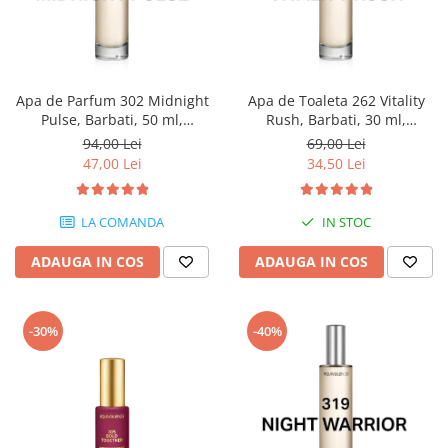
Apa de Parfum 302 Midnight
Apa de Toaleta 262 Vitality
Pulse, Barbati, 50 ml,
Rush, Barbati, 30 ml,
Equivalenza
Equivalenza
94,00 Lei
69,00 Lei
47,00 Lei
34,50 Lei
LA COMANDA
IN STOC
ADAUGA IN COS
ADAUGA IN COS
-30%
-40%