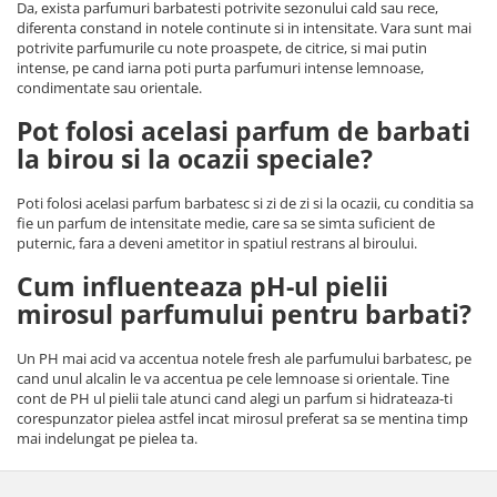
Da, exista parfumuri barbatesti potrivite sezonului cald sau rece,
diferenta constand in notele continute si in intensitate. Vara sunt mai
potrivite parfumurile cu note proaspete, de citrice, si mai putin
intense, pe cand iarna poti purta parfumuri intense lemnoase,
condimentate sau orientale.
Pot folosi acelasi parfum de barbati
la birou si la ocazii speciale?
Poti folosi acelasi parfum barbatesc si zi de zi si la ocazii, cu conditia sa
fie un parfum de intensitate medie, care sa se simta suficient de
puternic, fara a deveni ametitor in spatiul restrans al biroului.
Cum influenteaza pH-ul pielii
mirosul parfumului pentru barbati?
Un PH mai acid va accentua notele fresh ale parfumului barbatesc, pe
cand unul alcalin le va accentua pe cele lemnoase si orientale. Tine
cont de PH ul pielii tale atunci cand alegi un parfum si hidrateaza-ti
corespunzator pielea astfel incat mirosul preferat sa se mentina timp
mai indelungat pe pielea ta.