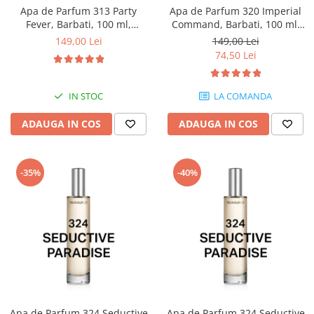
Apa de Parfum 313 Party
Apa de Parfum 320 Imperial
Fever, Barbati, 100 ml,
Command, Barbati, 100 ml,
Equivalenza
Equivalenza
149,00 Lei
149,00 Lei
74,50 Lei
IN STOC
LA COMANDA
ADAUGA IN COS
ADAUGA IN COS
-35%
-40%
Apa de Parfum 324 Seductive
Apa de Parfum 324 Seductive