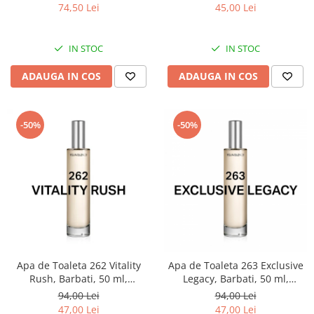
74,50 Lei
45,00 Lei
IN STOC
IN STOC
ADAUGA IN COS
ADAUGA IN COS
-50%
-50%
Apa de Toaleta 262 Vitality
Apa de Toaleta 263 Exclusive
Rush, Barbati, 50 ml,
Legacy, Barbati, 50 ml,
Equivalenza
Equivalenza
94,00 Lei
94,00 Lei
47,00 Lei
47,00 Lei