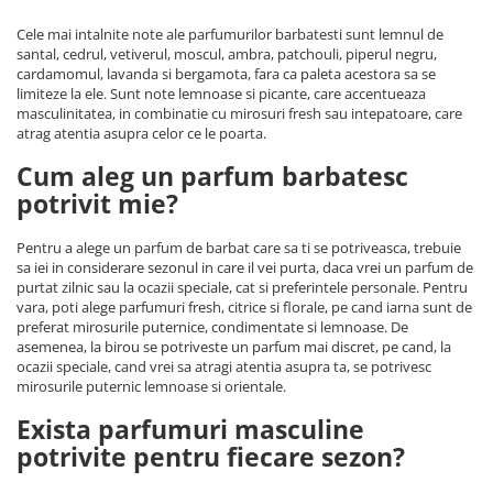
Cele mai intalnite note ale parfumurilor barbatesti sunt lemnul de
santal, cedrul, vetiverul, moscul, ambra, patchouli, piperul negru,
cardamomul, lavanda si bergamota, fara ca paleta acestora sa se
limiteze la ele. Sunt note lemnoase si picante, care accentueaza
masculinitatea, in combinatie cu mirosuri fresh sau intepatoare, care
atrag atentia asupra celor ce le poarta.
Cum aleg un parfum barbatesc
potrivit mie?
Pentru a alege un parfum de barbat care sa ti se potriveasca, trebuie
sa iei in considerare sezonul in care il vei purta, daca vrei un parfum de
purtat zilnic sau la ocazii speciale, cat si preferintele personale. Pentru
vara, poti alege parfumuri fresh, citrice si florale, pe cand iarna sunt de
preferat mirosurile puternice, condimentate si lemnoase. De
asemenea, la birou se potriveste un parfum mai discret, pe cand, la
ocazii speciale, cand vrei sa atragi atentia asupra ta, se potrivesc
mirosurile puternic lemnoase si orientale.
Exista parfumuri masculine
potrivite pentru fiecare sezon?