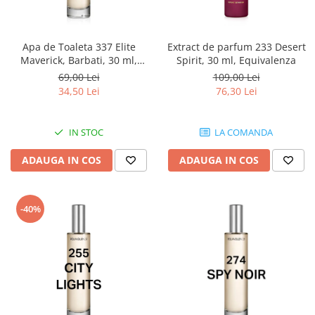
Apa de Toaleta 337 Elite
Extract de parfum 233 Desert
Maverick, Barbati, 30 ml,
Spirit, 30 ml, Equivalenza
Equivalenza
69,00 Lei
109,00 Lei
34,50 Lei
76,30 Lei
IN STOC
LA COMANDA
ADAUGA IN COS
ADAUGA IN COS
-40%