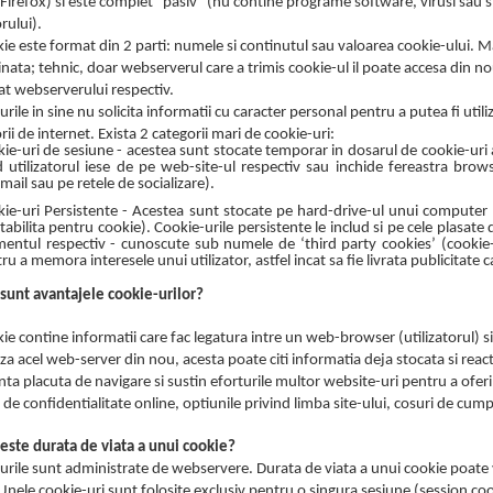
 Firefox) si este complet "pasiv" (nu contine programe software, virusi sau 
orului).
ie este format din 2 parti: numele si continutul sau valoarea cookie-ului. M
nata; tehnic, doar webserverul care a trimis cookie-ul il poate accesa din no
iat webserverului respectiv.
rile in sine nu solicita informatii cu caracter personal pentru a putea fi utili
orii de internet. Exista 2 categorii mari de cookie-uri:
ie-uri de sesiune - acestea sunt stocate temporar in dosarul de cookie-ur
 utilizatorul iese de pe web-site-ul respectiv sau inchide fereastra brow
ail sau pe retele de socializare).
ie-uri Persistente - Acestea sunt stocate pe hard-drive-ul unui computer
tabilita pentru cookie). Cookie-urile persistente le includ si pe cele plasate d
ntul respectiv - cunoscute sub numele de ‘third party cookies’ (cookie-u
ru a memora interesele unui utilizator, astfel incat sa fie livrata publicitate c
 sunt avantajele cookie-urilor?
ie contine informatii care fac legatura intre un web-browser (utilizatorul)
za acel web-server din nou, acesta poate citi informatia deja stocata si react
ta placuta de navigare si sustin eforturile multor website-uri pentru a oferi se
de confidentialitate online, optiunile privind limba site-ului, cosuri de cump
 este durata de viata a unui cookie?
urile sunt administrate de webservere. Durata de viata a unui cookie poate 
Unele cookie-uri sunt folosite exclusiv pentru o singura sesiune (session cook