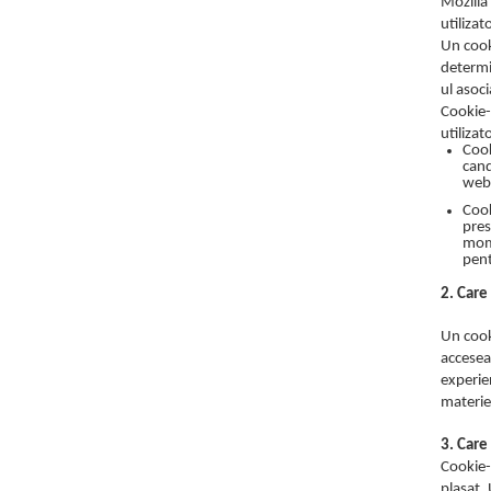
Mozilla
utilizat
Un cook
determi
ul asoc
Cookie-u
utilizat
Cook
cand
webm
Cook
pres
mome
pent
2. Care
Un cook
accesea
experien
materie 
3. Care
Cookie-
plasat. 