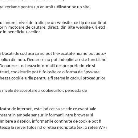
nei reclame pentru un anumit utilizator pe un site.
nui anumit nivel de trafic pe un website, ce tip de continut
rin motoare de cautare, direct, din alte website-uri etc).
e in beneficiul userilor.
n bucati de cod asa ca nu pot fi executate nici nu pot auto-
replica din nou. Deoarece nu pot indeplini aceste functii, nu
. Deoarece stocheaza informatii despre preferintele si
siteuri, cookieurile pot fi folosite ca o forma de Spyware.
aza cookie-urile pentru a fi sterse in cadrul procedurilor
te nivele de acceptare a cookieurilor, perioada de
izator de internet, este indicat sa se stie ce eventuale
nstant in ambele sensuri informatii intre browser si
itere a datelor, informatiile continute de cookie pot fi
eaza la server folosind o retea necriptata (ex: o retea WiFi