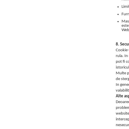
Limi
Furn
Masu
este
Webs
8. Secu
Cookie-u
rula. In
pot fi c
istoricu
Multe p
de ster
In gener
valabili
Alte as
Deoarece
problem
website
interce
nesecur