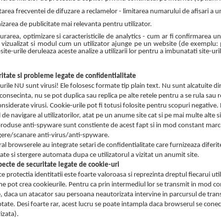
tarea frecventei de difuzare a reclamelor - limitarea numarului de afisari a u
izarea de publicitate mai relevanta pentru utilizator.
rarea, optimizare si caracteristicile de analytics - cum ar fi confirmarea u
 vizualizat si modul cum un utilizator ajunge pe un website (de exemplu: p
ite-urile deruleaza aceste analize a utilizarii lor pentru a imbunatati site-uril
ritate si probleme legate de confidentialitate
rile NU sunt virusi! Ele folosesc formate tip plain text. Nu sunt alcatuite di
 consecinta, nu se pot duplica sau replica pe alte retele pentru a se rula sau 
onsiderate virusi. Cookie-urile pot fi totusi folosite pentru scopuri negative
l de navigare al utilizatorilor, atat pe un anume site cat si pe mai multe alte 
roduse anti-spyware sunt constiente de acest fapt si in mod constant marche
gere/scanare anti-virus/anti-spyware.
al browserele au integrate setari de confidentialitate care furnizeaza diferi
tate si stergere automata dupa ce utilizatorul a vizitat un anumit site.
pecte de securitate legate de cookie-uri
 protectia identitatii este foarte valoroasa si reprezinta dreptul fiecarui util
e pot crea cookieurile. Pentru ca prin intermediul lor se transmit in mod co
, daca un atacator sau persoana neautorizata intervine in parcursul de transm
ptate. Desi foarte rar, acest lucru se poate intampla daca browserul se conect
izata).