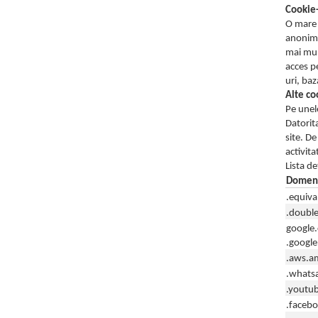
Cookie-
O mare p
anonime
mai mult
acces pe
uri, ba
Alte co
Pe unele
Datorita
site. De
activita
Lista de
Domen
.equiva
.double
google
.google
.aws.a
.whats
.youtu
.faceb