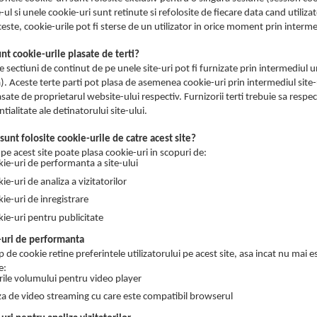
ul si unele cookie-uri sunt retinute si refolosite de fiecare data cand utiliz
este, cookie-urile pot fi sterse de un utilizator in orice moment prin interme
unt cookie-urile plasate de terti?
 sectiuni de continut de pe unele site-uri pot fi furnizate prin intermediul u
). Aceste terte parti pot plasa de asemenea cookie-uri prin intermediul site-
sate de proprietarul website-ului respectiv. Furnizorii terti trebuie sa respec
tialitate ale detinatorului site-ului.
sunt folosite cookie-urile de catre acest site?
 pe acest site poate plasa cookie-uri in scopuri de:
ie-uri de performanta a site-ului
ie-uri de analiza a vizitatorilor
ie-uri de inregistrare
ie-uri pentru publicitate
-uri de performanta
p de cookie retine preferintele utilizatorului pe acest site, asa incat nu mai es
e:
rile volumului pentru video player
za de video streaming cu care este compatibil browserul