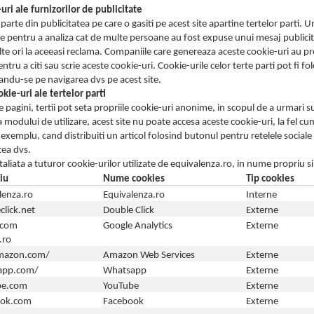
uri ale furnizorilor de publicitate
arte din publicitatea pe care o gasiti pe acest site apartine tertelor parti. U
 pentru a analiza cat de multe persoane au fost expuse unui mesaj publicit
e ori la aceeasi reclama. Companiile care genereaza aceste cookie-uri au propri
ntru a citi sau scrie aceste cookie-uri. Cookie-urile celor terte parti pot fi fol
zandu-se pe navigarea dvs pe acest site.
okie-uri ale tertelor parti
 pagini, tertii pot seta propriile cookie-uri anonime, in scopul de a urmari su
 modului de utilizare, acest site nu poate accesa aceste cookie-uri, la fel cu
 exemplu, cand distribuiti un articol folosind butonul pentru retelele sociale a
tea dvs.
taliata a tuturor cookie-urilor utilizate de equivalenza.ro, in nume propriu si
iu
Nume cookies
Tip cookies
lenza.ro
Equivalenza.ro
Interne
click.net
Double Click
Externe
.com
Google Analytics
Externe
.ro
mazon.com/
Amazon Web Services
Externe
app.com/
Whatsapp
Externe
be.com
YouTube
Externe
ook.com
Facebook
Externe