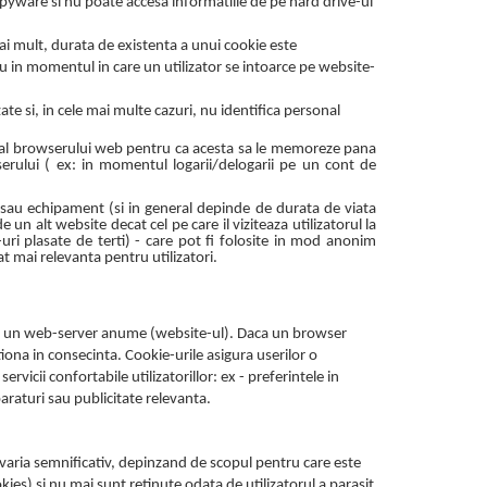
spyware si nu poate accesa informatiile de pe hard drive-ul
ai mult, durata de existenta a unui cookie este
u in momentul in care un utilizator se intoarce pe website-
zate si, in cele mai multe cazuri, nu identifica personal
i al browserului web pentru ca acesta sa le memoreze pana
serului ( ex: in momentul logarii/delogarii pe un cont de
 sau echipament (si in general depinde de durata de viata
e un alt website decat cel pe care il viziteaza utilizatorul la
ri plasate de terti) - care pot fi folosite in mod anonim
at mai relevanta pentru utilizatori.
 si un web-server anume (website-ul). Daca un browser
iona in consecinta. Cookie-urile asigura userilor o
rvicii confortabile utilizatorillor: ex - preferintele in
araturi sau publicitate relevanta.
varia semnificativ, depinzand de scopul pentru care este
ies) si nu mai sunt retinute odata de utilizatorul a parasit