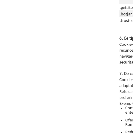
.getsit
.hotjar
.truste
6. Ce t
Cookie-
recunoa
navigar
securit
7. De c
Cookie-
adaptata
Refuzar
preferi
Exemple
Cont
ente
Ofer
Rom
Reti