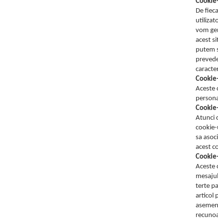
Cookie-
De fieca
utiliza
vom gene
acest si
putem st
preveder
caracte
Cookie-
Aceste c
persona
Cookie-
Atunci 
cookie-
sa asoc
acest c
Cookie-
Aceste c
mesajul
terte p
articol
asemene
recunoas