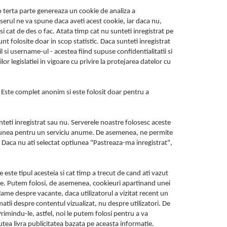
e o terta parte genereaza un cookie de analiza a
serul ne va spune daca aveti acest cookie, iar daca nu,
i cat de des o fac. Atata timp cat nu sunteti inregistrat pe
unt folosite doar in scop statistic. Daca sunteti inregistrat
l si username-ul - acestea fiind supuse confidentialitatii si
or legislatiei in vigoare cu privire la protejarea datelor cu
i. Este complet anonim si este folosit doar pentru a
teti inregistrat sau nu. Serverele noastre folosesc aceste
misiunea pentru un serviciu anume. De asemenea, ne permite
 Daca nu ati selectat optiunea "Pastreaza-ma inregistrat",
 este tipul acesteia si cat timp a trecut de cand ati vazut
line. Putem folosi, de asemenea, cookieuri apartinand unei
lame despre vacante, daca utilizatorul a vizitat recent un
tii despre contentul vizualizat, nu despre utilizatori. De
rimindu-le, astfel, noi le putem folosi pentru a va
 putea livra publicitatea bazata pe aceasta informatie.