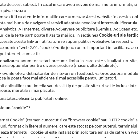
gate de acest subiect. In cazul in care aveti nevoie de mai multe informatii, si
quivalenza.ro
 sa cititi cu atentie informatiile care urmeaza: Acest website foloseste cookie-
ta mai buna de navigare si servicii adaptate nevoilor si interesului fiecaruia
Analytics, AT Internet, diverse AdServere publicitare (Gemius, AdOcean etc.
ri de la terte parti poate fi gasita mai jos, in sectiunea
Cookie-uri ale tertil
cesate aceste link-uri, utilizatorii se supun politicii website-ului respectiv.
ce numim "web 2.0", "cookie"-urile joaca un rol important in facilitarea accesul
pe Internet, cum ar fi:
onalizarea anumitor setari precum: limba in care este vizualizat un sit
rarea optiunilor pentru diverse produse (masuri, alte detalii etc).
ie-urile ofera detinatorilor de site-uri un feedback valoros asupra modului cu
t sa le poata face mai eficiente si mai accesibile pentru utilizatori.
it aplicatiilor multimedia sau de alt tip de pe alte site-uri sa fie incluse i
roasa, mai utila si mai placuta.
natatesc eficienta publicitatii online.
ste un "cookie"?
ernet Cookie" (termen cunoscut si ca "browser cookie" sau "HTTP cookie" sau 
uni, format din litere si numere, care este stocat pe computerul, terminalul 
seaza Internetul. Cookie-ul este instalat prin solicitara emisa de catre un w