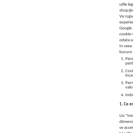
Ulei pentru barba
utile le
shop@e
Va rugam
experien
Google 
cookie-u
odata ac
In ceea 
bucura 
Pers
past
Cook
inca
Perm
valo
Imbu
1. Ce e
Un "Int
dimensi
se acce