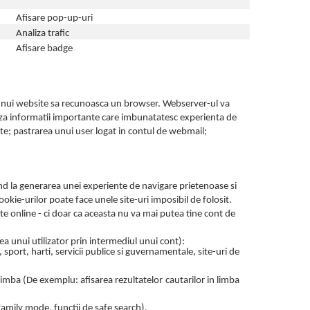
Afisare pop-up-uri
Analiza trafic
Afisare badge
t unui website sa recunoasca un browser. Webserver-ul va
aza informatii importante care imbunatatesc experienta de
ite; pastrarea unui user logat in contul de webmail;
tand la generarea unei experiente de navigare prietenoase si
ookie-urilor poate face unele site-uri imposibil de folosit.
e online - ci doar ca aceasta nu va mai putea tine cont de
a unui utilizator prin intermediul unui cont):
, sport, harti, servicii publice si guvernamentale, site-uri de
 limba (De exemplu: afisarea rezultatelor cautarilor in limba
 family mode, functii de safe search).