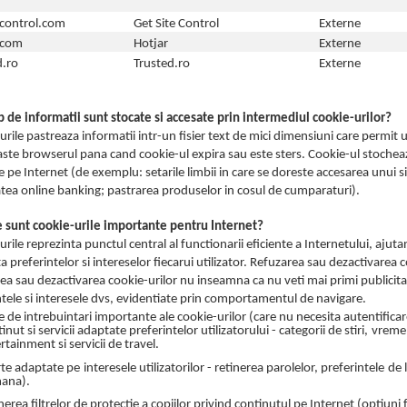
econtrol.com
Get Site Control
Externe
.com
Hotjar
Externe
d.ro
Trusted.ro
Externe
ip de informatii sunt stocate si accesate prin intermediul cookie-urilor?
urile pastreaza informatii intr-un fisier text de mici dimensiuni care permi
ste browserul pana cand cookie-ul expira sau este sters. Cookie-ul stoche
e pe Internet (de exemplu: setarile limbii in care se doreste accesarea unui s
atea online banking; pastrarea produselor in cosul de cumparaturi).
e sunt cookie-urile importante pentru Internet?
urile reprezinta punctul central al functionarii eficiente a Internetului, aju
 preferintelor si intereselor fiecarui utilizator. Refuzarea sau dezactivarea c
ea sau dezactivarea cookie-urilor nu inseamna ca nu veti mai primi publicitat
ntele si interesele dvs, evidentiate prin comportamentul de navigare.
 de intrebuintari importante ale cookie-urilor (care nu necesita autentificare
inut si servicii adaptate preferintelor utilizatorului - categorii de stiri, vreme
rtainment si servicii de travel.
te adaptate pe interesele utilizatorilor - retinerea parolelor, preferintele de
ana).
nerea filtrelor de protectie a copiilor privind continutul pe Internet (optiuni