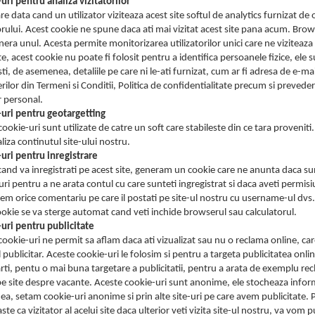
uri pentru analiza vizitatorilor
re data cand un utilizator viziteaza acest site softul de analytics furnizat d
torului. Acest cookie ne spune daca ati mai vizitat acest site pana acum. Brow
ra unul. Acesta permite monitorizarea utilizatorilor unici care ne viziteaza s
te, acest cookie nu poate fi folosit pentru a identifica persoanele fizice, ele s
i, de asemenea, detaliile pe care ni le-ati furnizat, cum ar fi adresa de e-mai
ilor din Termeni si Conditii, Politica de confidentialitate precum si prevederil
r personal.
uri pentru geotargetting
ookie-uri sunt utilizate de catre un soft care stabileste din ce tara provenit
liza continutul site-ului nostru.
uri pentru inregistrare
cand va inregistrati pe acest site, generam un cookie care ne anunta daca sun
uri pentru a ne arata contul cu care sunteti ingregistrat si daca aveti per
iem orice comentariu pe care il postati pe site-ul nostru cu username-ul dvs.
ookie se va sterge automat cand veti inchide browserul sau calculatorul.
uri pentru publicitate
ookie-uri ne permit sa aflam daca ati vizualizat sau nu o reclama online, care
 publicitar. Aceste cookie-uri le folosim si pentru a targeta publicitatea on
arti, pentu o mai buna targetare a publicitatii, pentru a arata de exemplu rec
 pe site despre vacante. Aceste cookie-uri sunt anonime, ele stocheaza informa
a, setam cookie-uri anonime si prin alte site-uri pe care avem publicitate. P
te ca vizitator al acelui site daca ulterior veti vizita site-ul nostru, va vom