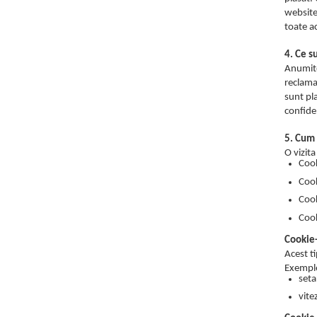
website-
toate ac
4. Ce s
Anumite
reclama
sunt pla
confiden
5. Cum 
O vizita
Cook
Cook
Cook
Cook
Cookie
Acest ti
Exempl
seta
vite