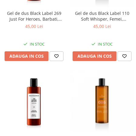
Gel de dus Black Label 269
Gel de dus Black Label 110
Just For Heroes, Barbati,
Soft Whisper, Femei,
Equivalenza, 250 ml
Equivalenza, 250 ml
45,00 Lei
45,00 Lei
IN STOC
IN STOC
ADAUGA IN COS
ADAUGA IN COS