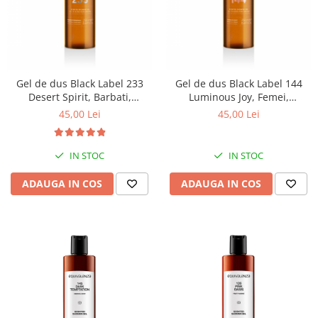
Ulei pentru barba
Gel de dus Black Label 233
Gel de dus Black Label 144
Desert Spirit, Barbati,
Luminous Joy, Femei,
Equivalenza, 250 ml
Equivalenza, 250 ml
45,00 Lei
45,00 Lei
IN STOC
IN STOC
ADAUGA IN COS
ADAUGA IN COS