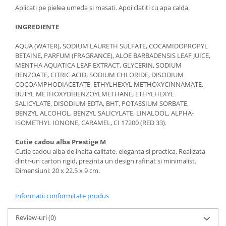
Aplicati pe pielea umeda si masati. Apoi clatiti cu apa calda.
INGREDIENTE
AQUA (WATER), SODIUM LAURETH SULFATE, COCAMIDOPROPYL
BETAINE, PARFUM (FRAGRANCE), ALOE BARBADENSIS LEAF JUICE,
MENTHA AQUATICA LEAF EXTRACT, GLYCERIN, SODIUM
BENZOATE, CITRIC ACID, SODIUM CHLORIDE, DISODIUM
COCOAMPHODIACETATE, ETHYLHEXYL METHOXYCINNAMATE,
BUTYL METHOXYDIBENZOYLMETHANE, ETHYLHEXYL
SALICYLATE, DISODIUM EDTA, BHT, POTASSIUM SORBATE,
BENZYL ALCOHOL, BENZYL SALICYLATE, LINALOOL, ALPHA-
ISOMETHYL IONONE, CARAMEL, CI 17200 (RED 33).
Cutie cadou alba Prestige M
Cutie cadou alba de inalta calitate, eleganta si practica. Realizata
dintr-un carton rigid, prezinta un design rafinat si minimalist.
Dimensiuni: 20 x 22.5 x 9 cm.
Informatii conformitate produs
Review-uri
(0)