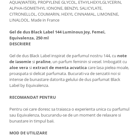
AQUA(WATER), PROPYLENE GLYCOL, ETHYLHEXYLGLYCERIN,
ALPHA-ISOMETHYL IONONE, BENZYL SALICYLATE,
CITRONELLOL, COUMARIN, HEXYL CINNAMAL, LIMONENE,
LINALOOL. Made in France
Gel de dus Black Label 144 Luminous Joy, Femei,
Equivalenza, 250 ml
DESCRIERE
Gel de dus Black Label inspirat de parfumul nostru 144, cu
note
de iasomie
si
praline
, un parfum feminin si vesel. Imbogatit cu
aloe vera
si
extract de menta acvatica
care lasa pielea moale,
proaspata si delicat parfumata. Bucurati-va de senzatii noi si
intense de bunastare datorita gelului de dus parfumat Black
Label by Equivalenza.
RECOMANDAT PENTRU
Pentru cei care doresc sa traiasca o experienta unica cu parfumul
sau Equivalenza, bucurandu-se de un moment de relaxare si
bunastare in timpul baii.
MOD DE UTILIZARE