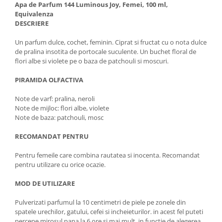
Apa de Parfum 144 Luminous Joy, Femei, 100 ml,
Equivalenza
DESCRIERE
Un parfum dulce, cochet, feminin. Ciprat si fructat cu o nota dulce
de pralina insotita de portocale suculente. Un buchet floral de
flori albe si violete pe o baza de patchouli si moscuri.
PIRAMIDA OLFACTIVA
Note de varf: pralina, neroli
Note de mijloc: flori albe, violete
Note de baza: patchouli, mosc
RECOMANDAT PENTRU
Pentru femeile care combina rautatea si inocenta. Recomandat
pentru utilizare cu orice ocazie.
MOD DE UTILIZARE
Pulverizati parfumul la 10 centimetri de piele pe zonele din
spatele urechilor, gatului, cefei si incheieturilor. in acest fel puteti
percepe mirosul pana la 6 ore si mai mult, in functie de alegerea