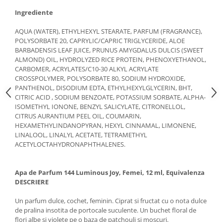
Ingrediente
AQUA (WATER), ETHYLHEXYL STEARATE, PARFUM (FRAGRANCE),
POLYSORBATE 20, CAPRYLIC/CAPRIC TRIGLYCERIDE, ALOE
BARBADENSIS LEAF JUICE, PRUNUS AMYGDALUS DULCIS (SWEET
ALMOND) OIL, HYDROLYZED RICE PROTEIN, PHENOXYETHANOL,
CARBOMER, ACRYLATES/C10-30 ALKYL ACRYLATE
CROSSPOLYMER, POLYSORBATE 80, SODIUM HYDROXIDE,
PANTHENOL, DISODIUM EDTA, ETHYLHEXYLGLYCERIN, BHT,
CITRIC ACID , SODIUM BENZOATE, POTASSIUM SORBATE, ALPHA-
ISOMETHYL IONONE, BENZYL SALICYLATE, CITRONELLOL,
CITRUS AURANTIUM PEEL OIL, COUMARIN,
HEXAMETHYLINDANOPYRAN, HEXYL CINNAMAL, LIMONENE,
LINALOOL, LINALYL ACETATE, TETRAMETHYL
ACETYLOCTAHYDRONAPHTHALENES.
Apa de Parfum 144 Luminous Joy, Femei, 12 ml, Equivalenza
DESCRIERE
Un parfum dulce, cochet, feminin. Ciprat si fructat cu o nota dulce
de pralina insotita de portocale suculente. Un buchet floral de
flori albe si violete pe o baza de patchouli si moscuri.