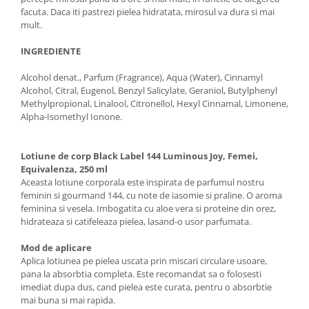
facuta. Daca iti pastrezi pielea hidratata, mirosul va dura si mai
mult.
INGREDIENTE
Alcohol denat., Parfum (Fragrance), Aqua (Water), Cinnamyl
Alcohol, Citral, Eugenol, Benzyl Salicylate, Geraniol, Butylphenyl
Methylpropional, Linalool, Citronellol, Hexyl Cinnamal, Limonene,
Alpha-Isomethyl Ionone.
Lotiune de corp Black Label 144 Luminous Joy, Femei,
Equivalenza, 250 ml
Aceasta lotiune corporala este inspirata de parfumul nostru
feminin si gourmand 144, cu note de iasomie si praline. O aroma
feminina si vesela. Imbogatita cu aloe vera si proteine din orez,
hidrateaza si catifeleaza pielea, lasand-o usor parfumata.
Mod de aplicare
Aplica lotiunea pe pielea uscata prin miscari circulare usoare,
pana la absorbtia completa. Este recomandat sa o folosesti
imediat dupa dus, cand pielea este curata, pentru o absorbtie
mai buna si mai rapida.