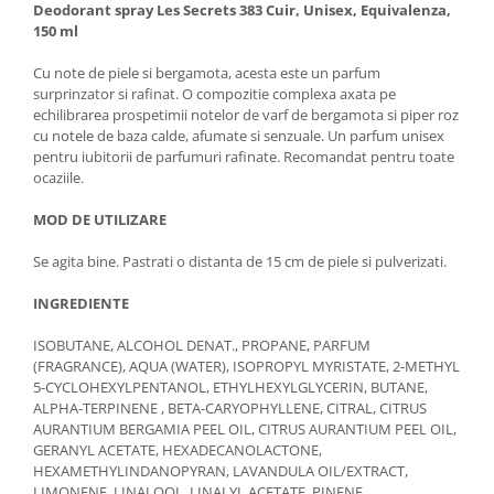
Deodorant spray Les Secrets 383 Cuir, Unisex, Equivalenza,
150 ml
Cu note de piele si bergamota, acesta este un parfum
surprinzator si rafinat. O compozitie complexa axata pe
echilibrarea prospetimii notelor de varf de bergamota si piper roz
cu notele de baza calde, afumate si senzuale. Un parfum unisex
pentru iubitorii de parfumuri rafinate. Recomandat pentru toate
ocaziile.
MOD DE UTILIZARE
Se agita bine. Pastrati o distanta de 15 cm de piele si pulverizati.
INGREDIENTE
ISOBUTANE, ALCOHOL DENAT., PROPANE, PARFUM
(FRAGRANCE), AQUA (WATER), ISOPROPYL MYRISTATE, 2-METHYL
5-CYCLOHEXYLPENTANOL, ETHYLHEXYLGLYCERIN, BUTANE,
ALPHA-TERPINENE , BETA-CARYOPHYLLENE, CITRAL, CITRUS
AURANTIUM BERGAMIA PEEL OIL, CITRUS AURANTIUM PEEL OIL,
GERANYL ACETATE, HEXADECANOLACTONE,
HEXAMETHYLINDANOPYRAN, LAVANDULA OIL/EXTRACT,
LIMONENE, LINALOOL, LINALYL ACETATE, PINENE,