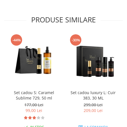
PRODUSE SIMILARE
-44%
-30%
Set cadou S: Caramel
Set cadou luxury L: Cuir
Sublime 729, 50 ml
383, 30 ML
177,00 Lei
299,00 Lei
99,00 Lei
209,00 Lei
IN STOC
LA COMANDA