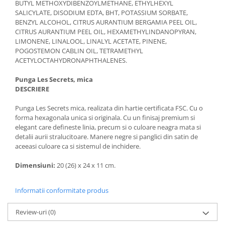
BUTYL METHOXYDIBENZOYLMETHANE, ETHYLHEXYL
SALICYLATE, DISODIUM EDTA, BHT, POTASSIUM SORBATE,
BENZYL ALCOHOL, CITRUS AURANTIUM BERGAMIA PEEL OIL,
CITRUS AURANTIUM PEEL OIL, HEXAMETHYLINDANOPYRAN,
LIMONENE, LINALOOL, LINALYL ACETATE, PINENE,
POGOSTEMON CABLIN OIL, TETRAMETHYL
ACETYLOCTAHYDRONAPHTHALENES.
Punga Les Secrets, mica
DESCRIERE
Punga Les Secrets mica, realizata din hartie certificata FSC. Cu o
forma hexagonala unica si originala. Cu un finisaj premium si
elegant care defineste linia, precum si o culoare neagra mata si
detalii aurii stralucitoare. Manere negre si panglici din satin de
aceeasi culoare ca si sistemul de inchidere.
Dimensiuni:
20 (26) x 24 x 11 cm.
Informatii conformitate produs
Review-uri
(0)