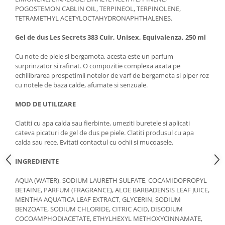
POGOSTEMON CABLIN OIL, TERPINEOL, TERPINOLENE,
TETRAMETHYL ACETYLOCTAHYDRONAPHTHALENES.
Gel de dus Les Secrets 383 Cuir, Unisex, Equivalenza, 250 ml
Cu note de piele si bergamota, acesta este un parfum
surprinzator si rafinat. O compozitie complexa axata pe
echilibrarea prospetimii notelor de varf de bergamota si piper roz
cu notele de baza calde, afumate si senzuale.
MOD DE UTILIZARE
Clatiti cu apa calda sau fierbinte, umeziti buretele si aplicati
cateva picaturi de gel de dus pe piele. Clatiti produsul cu apa
calda sau rece. Evitati contactul cu ochii si mucoasele.
INGREDIENTE
AQUA (WATER), SODIUM LAURETH SULFATE, COCAMIDOPROPYL
BETAINE, PARFUM (FRAGRANCE), ALOE BARBADENSIS LEAF JUICE,
MENTHA AQUATICA LEAF EXTRACT, GLYCERIN, SODIUM
BENZOATE, SODIUM CHLORIDE, CITRIC ACID, DISODIUM
COCOAMPHODIACETATE, ETHYLHEXYL METHOXYCINNAMATE,