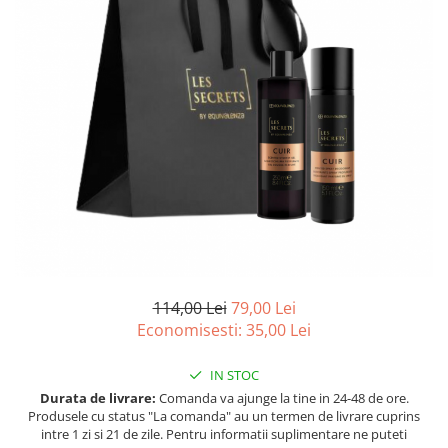
Ulei pentru barba
114,00 Lei
79,00 Lei
Economisesti:
35,00
Lei
IN STOC
Durata de livrare:
Comanda va ajunge la tine in 24-48 de ore.
Produsele cu status "La comanda" au un termen de livrare cuprins
intre 1 zi si 21 de zile. Pentru informatii suplimentare ne puteti