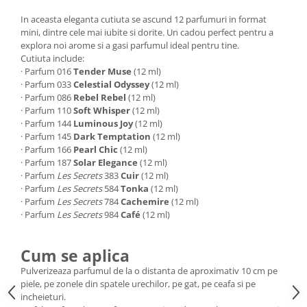
In aceasta eleganta cutiuta se ascund 12 parfumuri in format
mini, dintre cele mai iubite si dorite. Un cadou perfect pentru a
explora noi arome si a gasi parfumul ideal pentru tine.
Cutiuta include:
· Parfum 016
Tender Muse
(12 ml)
· Parfum 033
Celestial Odyssey
(12 ml)
· Parfum 086
Rebel Rebel
(12 ml)
· Parfum 110
Soft Whisper
(12 ml)
· Parfum 144
Luminous Joy
(12 ml)
· Parfum 145
Dark Temptation
(12 ml)
· Parfum 166
Pearl Chic
(12 ml)
· Parfum 187
Solar Elegance
(12 ml)
· Parfum
Les Secrets
383
Cuir
(12 ml)
· Parfum
Les Secrets
584
Tonka
(12 ml)
· Parfum
Les Secrets
784
Cachemire
(12 ml)
· Parfum
Les Secrets
984
Café
(12 ml)
Cum se aplica
Pulverizeaza parfumul de la o distanta de aproximativ 10 cm pe
piele, pe zonele din spatele urechilor, pe gat, pe ceafa si pe
incheieturi.