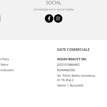
SOCIAL
Urmareste-ne in social media
DATE COMERCIALE
 Plata
INDAH BEAUTY SRL
e Retur
J2021010864402
Produselor
RO44482556
Str. Pictor Barbu Iscovescu,
nr 19, etaj 2
Sector 1, Bucuresti