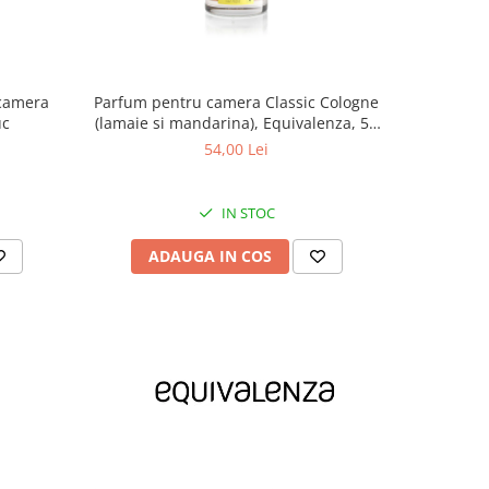
 camera
Parfum pentru camera Classic Cologne
Odoriz
uc
(lamaie si mandarina), Equivalenza, 50
(Scortisoar
ml
54,00 Lei
IN STOC
ADAUGA IN COS
AD