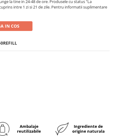
ge la tine in 24-48 de ore. Produsele cu status "La
rins intre 1 zi si 21 de zile. Pentru informatii suplimentare
A IN COS
0REFILL
Ambalaje
Ingrediente de
reutilizabile
origine naturala