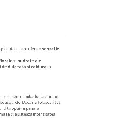
 placuta si care ofera o
senzatie
florale si pudrate ale
i de dulceata si caldura
in
 in recipientul mikado, lasand un
betisoarele. Daca nu folosesti tot
onditii optime pana la
umata
si ajusteaza intensitatea