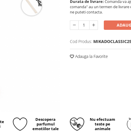
Durata de livrare:
Comanda va ajun
comanda" au un termen de livrare cup
ne puteti contacta.
ADAUG
Cod Produs:
MIKADOCLASSIC25
Adauga la Favorite
Descopera
Nu efectuam
ite
parfumul
teste pe
i
emotiilor tale
animale