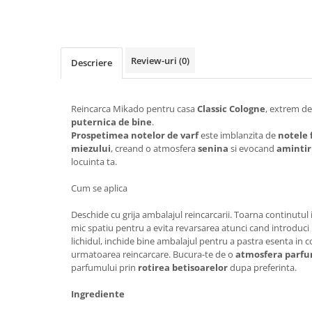
Review-uri
(0)
Descriere
Reincarca Mikado pentru casa
Classic Cologne
, extrem de
puternica de bine
.
Prospetimea notelor de varf
este imblanzita de
notele 
miezului
, creand o atmosfera
senina
si evocand
amintir
locuinta ta.
Cum se aplica
Deschide cu grija ambalajul reincarcarii. Toarna continutul
mic spatiu pentru a evita revarsarea atunci cand introduci 
lichidul, inchide bine ambalajul pentru a pastra esenta in c
urmatoarea reincarcare. Bucura-te de o
atmosfera parf
parfumului prin
rotirea betisoarelor
dupa preferinta.
Ingrediente