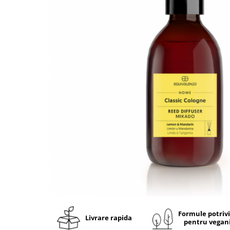
Ulei pentru barba
Formule potriv
Livrare rapida
pentru vegan