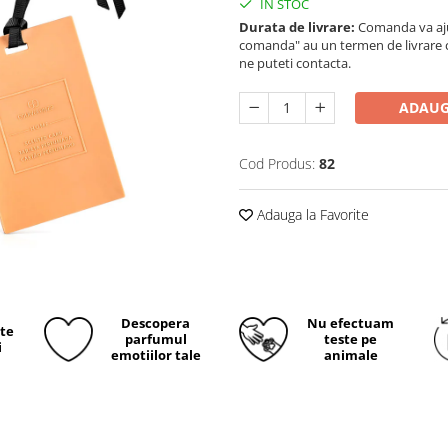
IN STOC
Durata de livrare:
Comanda va ajun
comanda" au un termen de livrare cup
ne puteti contacta.
ADAUG
Cod Produs:
82
Adauga la Favorite
Descopera
Nu efectuam
ite
parfumul
teste pe
i
emotiilor tale
animale