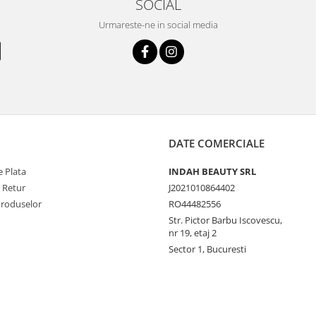
SOCIAL
Urmareste-ne in social media
DATE COMERCIALE
 Plata
INDAH BEAUTY SRL
e Retur
J2021010864402
Produselor
RO44482556
Str. Pictor Barbu Iscovescu,
nr 19, etaj 2
Sector 1, Bucuresti