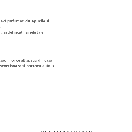
sa-ti parfumezi
dulapurile si
.
 astfel incat hainele tale
sau in orice alt spatiu din casa
scortisoara si portocala
timp