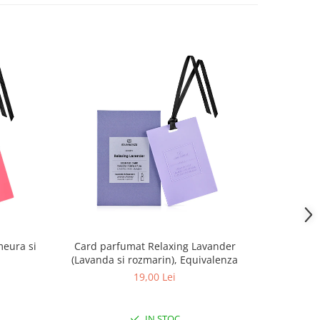
meura si
Card parfumat Relaxing Lavander
Card parfu
(Lavanda si rozmarin), Equivalenza
alb
19,00 Lei
IN STOC