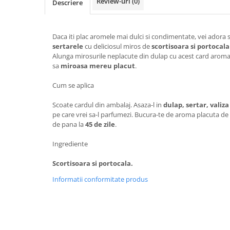
Review-uri
(0)
Descriere
Daca iti plac aromele mai dulci si condimentate, vei adora 
sertarele
cu deliciosul miros de
scortisoara si portocala
Alunga mirosurile neplacute din dulap cu acest card aromat,
sa
miroasa mereu placut
.
Cum se aplica
Scoate cardul din ambalaj. Asaza-l in
dulap, sertar, valiza
pe care vrei sa-l parfumezi. Bucura-te de aroma placuta de
de pana la
45 de zile
.
Ingrediente
Scortisoara si portocala.
Informatii conformitate produs