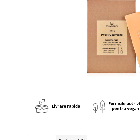
Ulei pentru barba
Formule potriv
Livrare rapida
pentru vegan