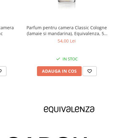
 camera
Parfum pentru camera Classic Cologne
Odoriz
uc
(lamaie si mandarina), Equivalenza, 50
(Scortisoar
ml
54,00 Lei
IN STOC
ADAUGA IN COS
AD