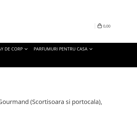
0,00
AY DE CORP
PARFUMURI PENTRU CASA
ourmand (Scortisoara si portocala),