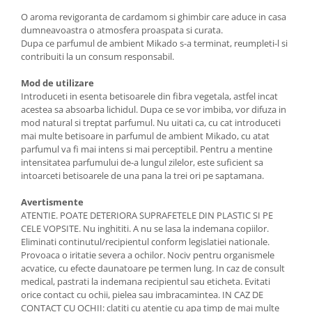
O aroma revigoranta de cardamom si ghimbir care aduce in casa
dumneavoastra o atmosfera proaspata si curata.
Dupa ce parfumul de ambient Mikado s-a terminat, reumpleti-l si
contribuiti la un consum responsabil.
Mod de utilizare
Introduceti in esenta betisoarele din fibra vegetala, astfel incat
acestea sa absoarba lichidul. Dupa ce se vor imbiba, vor difuza in
mod natural si treptat parfumul. Nu uitati ca, cu cat introduceti
mai multe betisoare in parfumul de ambient Mikado, cu atat
parfumul va fi mai intens si mai perceptibil. Pentru a mentine
intensitatea parfumului de-a lungul zilelor, este suficient sa
intoarceti betisoarele de una pana la trei ori pe saptamana.
Avertismente
ATENTIE. POATE DETERIORA SUPRAFETELE DIN PLASTIC SI PE
CELE VOPSITE. Nu inghititi. A nu se lasa la indemana copiilor.
Eliminati continutul/recipientul conform legislatiei nationale.
Provoaca o iritatie severa a ochilor. Nociv pentru organismele
acvatice, cu efecte daunatoare pe termen lung. In caz de consult
medical, pastrati la indemana recipientul sau eticheta. Evitati
orice contact cu ochii, pielea sau imbracamintea. IN CAZ DE
CONTACT CU OCHII: clatiti cu atentie cu apa timp de mai multe