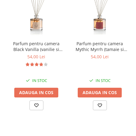
Parfum pentru camera
Parfum pentru camera
Black Vanilla (vanilie si
Mythic Myrrh (tamaie si
piele), Equivalenza, 50 ml
patchouli), Equivalenza, 50
54,00 Lei
54,00 Lei
ml
IN STOC
IN STOC
ADAUGA IN COS
ADAUGA IN COS