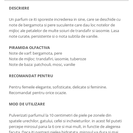
DESCRIERE
Un parfum ce iti sporeste increderea in sine, care se deschide cu
note de bergamota si pere suculente care dau loc notelor de
mijloc ale petalelor de multe soiuri de trandafir si iasomie. Lasa
note curate, persistente si o nota subtila de vanilie.
PIRAMIDA OLFACTIVA
Note de varf: bergamota, pere
Note de mijloc: trandafiri, iasomie, tuberoze
Note de baza: patchouli, mosc, vanilie
RECOMANDAT PENTRU
Pentru femeile elegante, sofisticate, delicate si feminine.
Recomandat pentru orice ocazie.
MOD DE UTILIZARE
Pulverizati parfumul la 10 centimetri de piele pe zonele din
spatele urechilor, gatului, cefei si incheieturilor. in acest fel puteti
percepe mirosul pana la 6 ore si mai mult, in functie de alegerea
facuta. Daca iti pastrezi pielea hidratata, mirosul va dura si mai