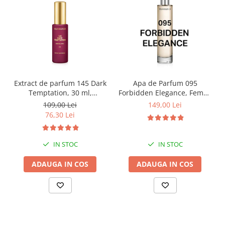
Extract de parfum 145 Dark
Apa de Parfum 095
Temptation, 30 ml,
Forbidden Elegance, Femei,
Equivalenza
100 ml, Equivalenza
109,00 Lei
149,00 Lei
76,30 Lei
IN STOC
IN STOC
ADAUGA IN COS
ADAUGA IN COS