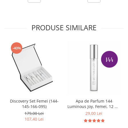
PRODUSE SIMILARE
-40%
Discovery Set Femei (144-
Apa de Parfum 144
145-166-095)
Luminous Joy, Femei, 12 ml,
Equivalenza
179,00 Lei
29,00 Lei
107,40 Lei