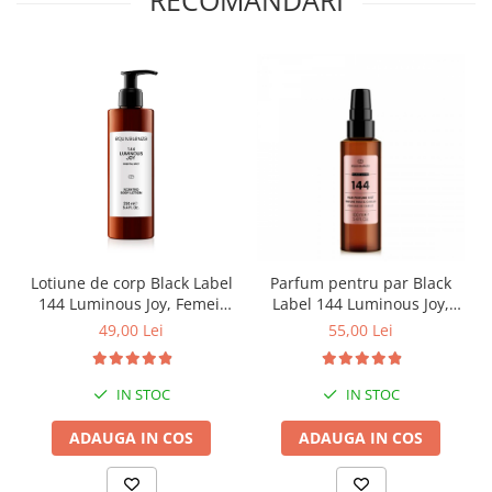
Lotiune de corp Black Label
Parfum pentru par Black
144 Luminous Joy, Femei,
Label 144 Luminous Joy,
Equivalenza, 250 ml
Equivalenza, 100 ml
49,00 Lei
55,00 Lei
IN STOC
IN STOC
ADAUGA IN COS
ADAUGA IN COS