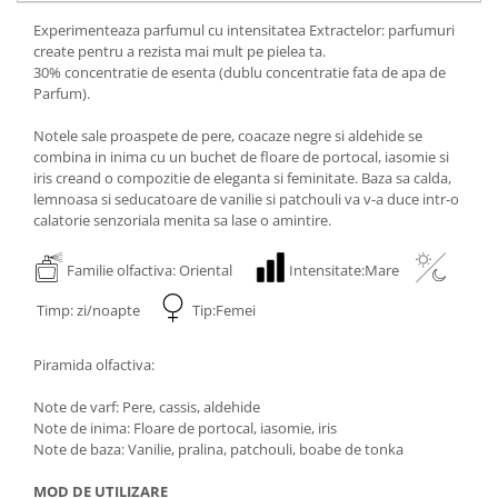
Experimenteaza parfumul cu intensitatea Extractelor: parfumuri
create pentru a rezista mai mult pe pielea ta.
30% concentratie de esenta (dublu concentratie fata de apa de
Parfum).
Notele sale proaspete de pere, coacaze negre si aldehide se
combina in inima cu un buchet de floare de portocal, iasomie si
iris creand o compozitie de eleganta si feminitate. Baza sa calda,
lemnoasa si seducatoare de vanilie si patchouli va v-a duce intr-o
calatorie senzoriala menita sa lase o amintire.
Familie olfactiva: Oriental
Intensitate:Mare
Timp: zi/noapte
Tip:Femei
Piramida olfactiva:
Note de varf: Pere, cassis, aldehide
Note de inima: Floare de portocal, iasomie, iris
Note de baza: Vanilie, pralina, patchouli, boabe de tonka
MOD DE UTILIZARE