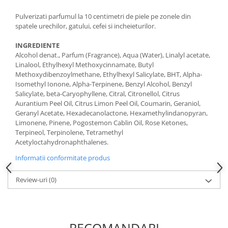
Pulverizati parfumul la 10 centimetri de piele pe zonele din
spatele urechilor, gatului, cefei si incheieturilor.
INGREDIENTE
Alcohol denat., Parfum (Fragrance), Aqua (Water), Linalyl acetate,
Linalool, Ethylhexyl Methoxycinnamate, Butyl
Methoxydibenzoylmethane, Ethylhexyl Salicylate, BHT, Alpha-
Isomethyl Ionone, Alpha-Terpinene, Benzyl Alcohol, Benzyl
Salicylate, beta-Caryophyllene, Citral, Citronellol, Citrus
Aurantium Peel Oil, Citrus Limon Peel Oil, Coumarin, Geraniol,
Geranyl Acetate, Hexadecanolactone, Hexamethylindanopyran,
Limonene, Pinene, Pogostemon Cablin Oil, Rose Ketones,
Terpineol, Terpinolene, Tetramethyl
Acetyloctahydronaphthalenes.
Informatii conformitate produs
Review-uri
(0)
RECOMANDARI