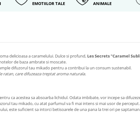
I
EMOTIILOR TALE
ANIMALE
oma delicioasa a caramelului. Dulce si profund,
Les Secrets "Caramel Sub
 notelor de baza ambrate si moscate.
eumple difuzorul tau mikado pentru a contribui la un consum sustenabil.
e ratan, care difuzeaza treptat aroma naturala.
pentru ca acestea sa absoarba lichidul. Odata imbibate, vor incepe sa difuzeze
fuzorul tau mikado, cu atat parfumul va fi mai intens si mai usor de perceput.
ui, este suficient sa intorci betisoarele de una pana la trei ori pe saptaman