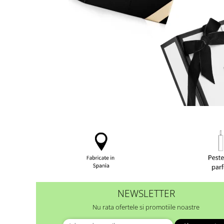
NEWSLETTER
Nu rata ofertele si promotiile noastre