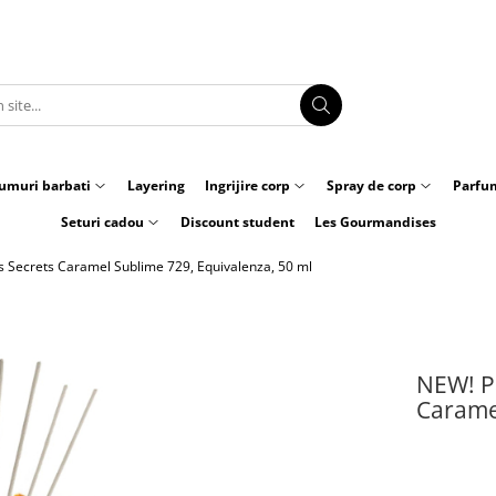
umuri barbati
Layering
Ingrijire corp
Spray de corp
Parfum
Seturi cadou
Discount student
Les Gourmandises
 Secrets Caramel Sublime 729, Equivalenza, 50 ml
NEW! P
Caramel