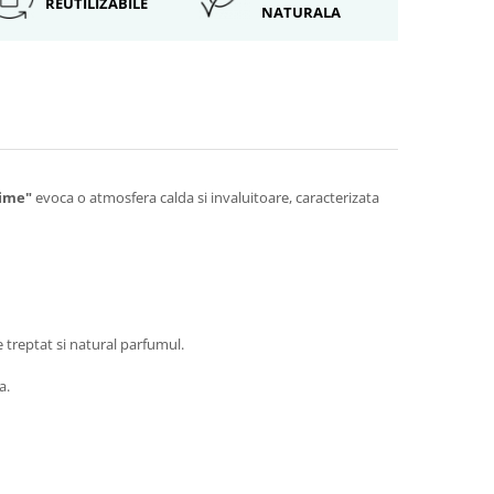
REUTILIZABILE
NATURALA
lime"
evoca o atmosfera calda si invaluitoare, caracterizata
 treptat si natural parfumul.
a.