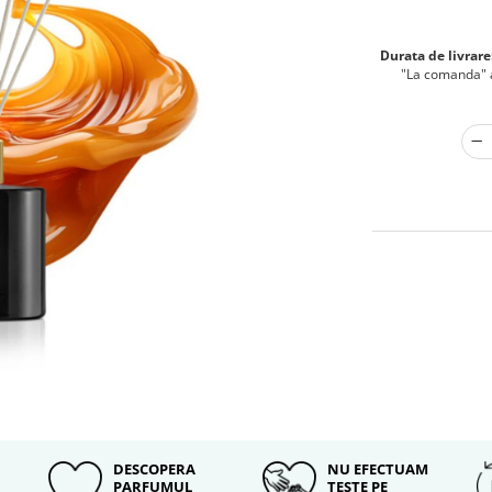
Durata de livrare
"La comanda" au
DESCOPERA
NU EFECTUAM
PARFUMUL
TESTE PE