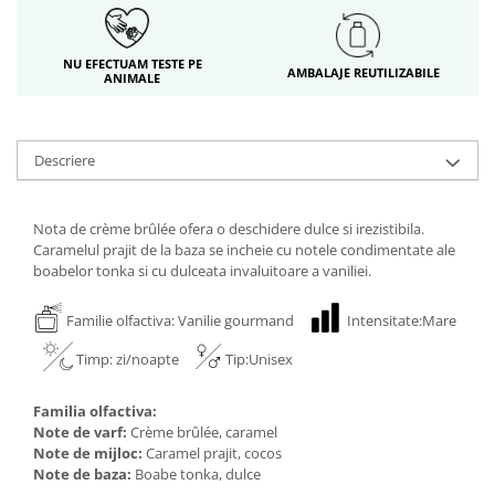
NU EFECTUAM TESTE PE
AMBALAJE REUTILIZABILE
ANIMALE
Descriere
Nota de crème brûlée ofera o deschidere dulce si irezistibila.
Caramelul prajit de la baza se incheie cu notele condimentate ale
boabelor tonka si cu dulceata invaluitoare a vaniliei.
Familie olfactiva: Vanilie gourmand
Intensitate:Mare
Timp: zi/noapte
Tip:Unisex
Familia olfactiva:
Note de varf:
Crème brûlée, caramel
Note de mijloc:
Caramel prajit, cocos
Note de baza:
Boabe tonka, dulce