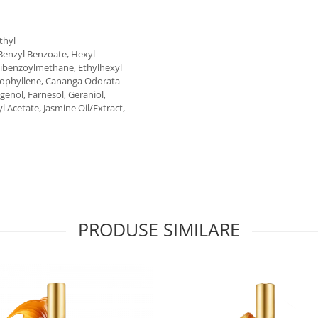
thyl
enzyl Benzoate, Hexyl
ibenzoylmethane, Ethylhexyl
aryophyllene, Cananga Odorata
genol, Farnesol, Geraniol,
l Acetate, Jasmine Oil/Extract,
PRODUSE SIMILARE