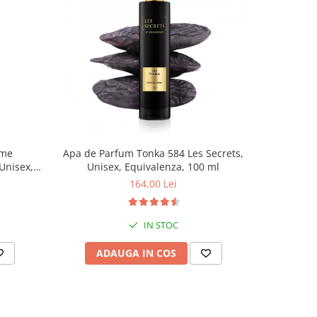
-50%
eme
Apa de Parfum Tonka 584 Les Secrets,
Betiso
Unisex,
Unisex, Equivalenza, 100 ml
Charm
164,00 Lei
IN STOC
ADAUGA IN COS
AD