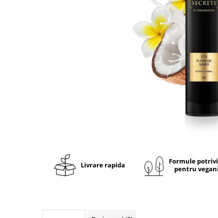
Ulei pentru barba
Formule potriv
Livrare rapida
pentru vegan