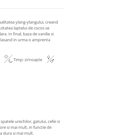
ualitatea ylang-ylangului, creand
zitatea laptelui de cocos se
ra. In final, baza de vanilie si
la, lasand in urma o amprenta
re
Timp: zi/noapte
patele urechilor, gatului, cefei si
ore si mai mult, in functie de
va dura si mai mult.