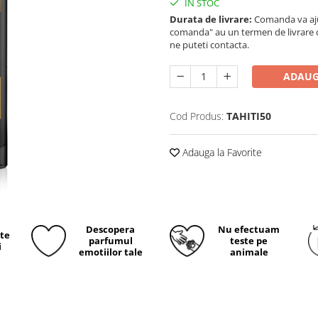
IN STOC
Durata de livrare:
Comanda va ajun
comanda" au un termen de livrare cup
ne puteti contacta.
ADAUG
Cod Produs:
TAHITI50
Adauga la Favorite
Descopera
Nu efectuam
ite
parfumul
teste pe
i
emotiilor tale
animale