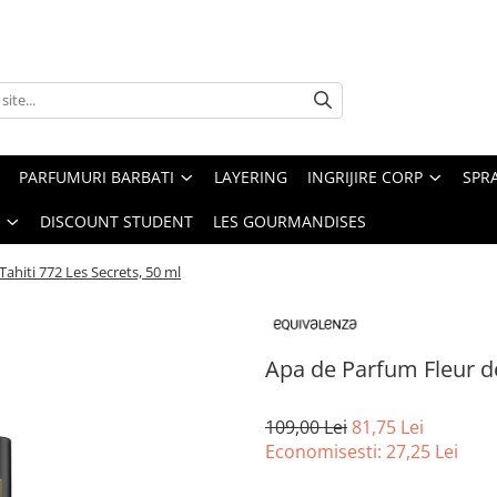
PARFUMURI BARBATI
LAYERING
INGRIJIRE CORP
SPR
DISCOUNT STUDENT
LES GOURMANDISES
ahiti 772 Les Secrets, 50 ml
Apa de Parfum Fleur de
109,00 Lei
81,75 Lei
Economisesti:
27,25
Lei