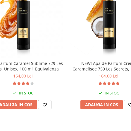
Parfum Caramel Sublime 729 Les
NEW! Apa de Parfum Cr
s, Unisex, 100 ml, Equivalenza
Caramelisee 759 Les Secrets, 
100 ml, Equivalenza
164,00 Lei
164,00 Lei
IN STOC
IN STOC
ADAUGA IN COS
ADAUGA IN COS