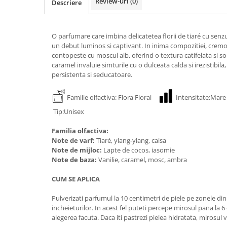
Review-uri
(0)
Descriere
O parfumare care imbina delicatetea florii de tiaré cu senz
un debut luminos si captivant. In inima compozitiei, cremo
contopeste cu moscul alb, oferind o textura catifelata si sola
caramel invaluie simturile cu o dulceata calda si irezistibi
persistenta si seducatoare.
Familie olfactiva: Flora Floral
Intensitate:Ma
Tip:Unisex
Familia olfactiva:
Note de varf:
Tiaré, ylang-ylang, caisa
Note de mijloc:
Lapte de cocos, iasomie
Note de baza:
Vanilie, caramel, mosc, ambra
CUM SE APLICA
Pulverizati parfumul la 10 centimetri de piele pe zonele din s
incheieturilor. In acest fel puteti percepe mirosul pana la 6 
alegerea facuta. Daca iti pastrezi pielea hidratata, mirosul 