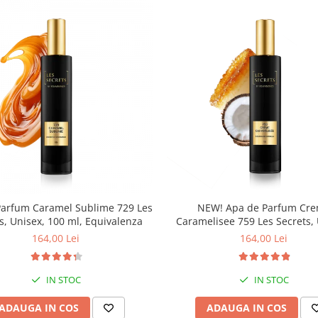
Parfum Caramel Sublime 729 Les
NEW! Apa de Parfum Cr
s, Unisex, 100 ml, Equivalenza
Caramelisee 759 Les Secrets, 
100 ml, Equivalenza
164,00 Lei
164,00 Lei
IN STOC
IN STOC
ADAUGA IN COS
ADAUGA IN COS