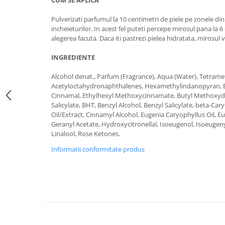
CUM SE APLICA
Pulverizati parfumul la 10 centimetri de piele pe zonele din s
incheieturilor. In acest fel puteti percepe mirosul pana la 6 
alegerea facuta. Daca iti pastrezi pielea hidratata, mirosul 
INGREDIENTE
Alcohol denat., Parfum (Fragrance), Aqua (Water), Tetrame
Acetyloctahydronaphthalenes, Hexamethylindanopyran, B
Cinnamal, Ethylhexyl Methoxycinnamate, Butyl Methoxyd
Salicylate, BHT, Benzyl Alcohol, Benzyl Salicylate, beta-C
Oil/Extract, Cinnamyl Alcohol, Eugenia Caryophyllus Oil, Eu
Geranyl Acetate, Hydroxycitronellal, Isoeugenol, Isoeugeny
Linalool, Rose Ketones.
Informatii conformitate produs