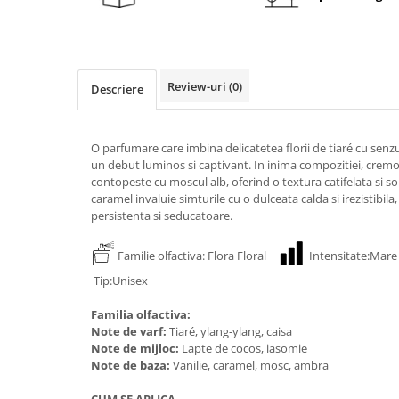
Review-uri
(0)
Descriere
O parfumare care imbina delicatetea florii de tiaré cu senz
un debut luminos si captivant. In inima compozitiei, cremo
contopeste cu moscul alb, oferind o textura catifelata si sola
caramel invaluie simturile cu o dulceata calda si irezistibi
persistenta si seducatoare.
Familie olfactiva: Flora Floral
Intensitate:Ma
Tip:Unisex
Familia olfactiva:
Note de varf:
Tiaré, ylang-ylang, caisa
Note de mijloc:
Lapte de cocos, iasomie
Note de baza:
Vanilie, caramel, mosc, ambra