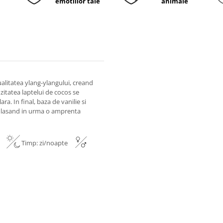
emotiilor tale
animale
ualitatea ylang-ylangului, creand
zitatea laptelui de cocos se
ra. In final, baza de vanilie si
la, lasand in urma o amprenta
re
Timp: zi/noapte