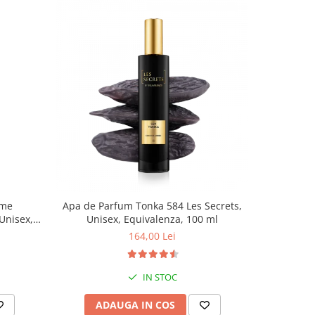
-43%
eme
Apa de Parfum Tonka 584 Les Secrets,
Apa de Par
Unisex,
Unisex, Equivalenza, 100 ml
Secrets,
164,00 Lei
IN STOC
ADAUGA IN COS
AD