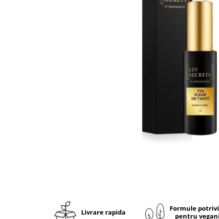
Ulei pentru barba
Formule potriv
Livrare rapida
pentru vegan