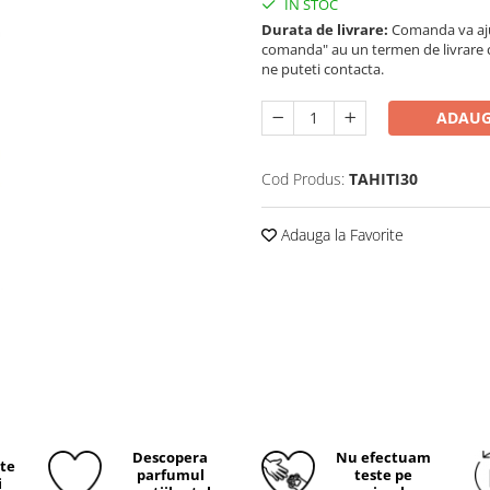
IN STOC
Durata de livrare:
Comanda va ajun
comanda" au un termen de livrare cup
ne puteti contacta.
ADAUG
Cod Produs:
TAHITI30
Adauga la Favorite
Descopera
Nu efectuam
ite
parfumul
teste pe
i