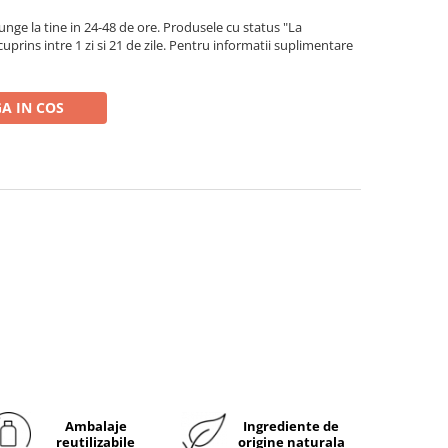
ge la tine in 24-48 de ore. Produsele cu status "La
rins intre 1 zi si 21 de zile. Pentru informatii suplimentare
A IN COS
Ambalaje
Ingrediente de
reutilizabile
origine naturala