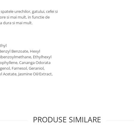
patele urechilor, gatului, cefei si
ore si mai mult, in functie de
va dura si mai mult.
thyl
enzyl Benzoate, Hexyl
ibenzoylmethane, Ethylhexyl
aryophyllene, Cananga Odorata
genol, Farnesol, Geraniol,
l Acetate, Jasmine Oil/Extract,
PRODUSE SIMILARE