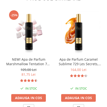
-25%
NEW! Apa de Parfum
Apa de Parfum Caramel
Marshmallow Tentation 758
Sublime 729 Les Secrets,
Les Secrets, Unisex, 50 ml,
Unisex, 100 ml, Equivalenza
109,00 Lei
164,00 Lei
Equivalenza
81,75 Lei
IN STOC
IN STOC
ADAUGA IN COS
ADAUGA IN COS