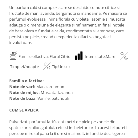
Un parfum cald si complex, care se deschide cu note citrice si
fructate de mar, lavanda, bergamota si mandarina. Pe masura ce
parfumul evolueaza, inima florala cu violeta, iasomie si muscata
adauga o dimensiune de eleganta si rafinament. In final, notele
de baza ofera o fundatie calda, condimentata si lemnoasa, care
persista pe piele, creand o experienta olfactiva bogata si
invaluitoare.
Familie olfactiva: Floral Citric
Intensitate:Mare
Timp: zi/noapte
Tip:Unisex
Familia olfactiva:
Note de varf:
Mar, cardamom
Note de mijloc:
Muscata, lavanda
Note de baza:
Vanilie, patchouli
CUM SE APLICA
Pulverizati parfumul la 10 centimetri de piele pe zonele din
spatele urechilor, gatului, cefei si incheieturilor. In acest fel puteti
percepe mirosul pana la 6 ore si mai mult, in functie de alegerea