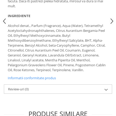
facuta. Daca iti pastrezi pielea hidratata, mirosul va dura si mai
mult.
INGREDIENTE
Alcohol denat., Parfum (Fragrance), Aqua (Water), Tetramethyl
Acetyloctahydronaphthalenes, Citrus Aurantium Bergamia Peel
Oil, Ethylhexyl Methoxycinnamate, Butyl
Methoxydibenzoylmethane, Ethylhexyl Salicylate, BHT, Alpha-
Terpinene, Benzyl Alcohol, beta-Caryophyllene, Camphor, Citral,
Citronellol, Citrus Aurantium Peel Oil, Coumarin, Eugenol,
Geraniol, Geranyl Acetate, Lavandula Oil/Extract, Limonene,
Linalool, Linalyl acetate, Mentha Piperita Oil, Menthol,
Pelargonium Graveolens Flower Oil, Pinene, Pogostemon Cablin
Oil, Rose Ketones, Terpineol, Terpinolene, Vanillin.
Informatii conformitate produs
Review-uri
(0)
PRODUSE SIMILARE