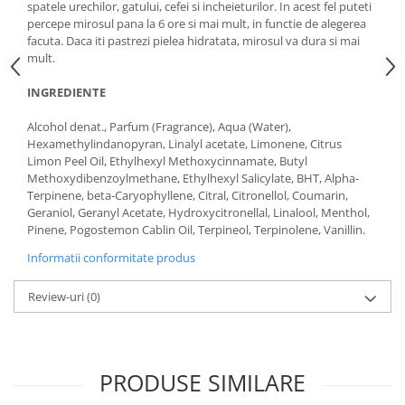
spatele urechilor, gatului, cefei si incheieturilor. In acest fel puteti
percepe mirosul pana la 6 ore si mai mult, in functie de alegerea
facuta. Daca iti pastrezi pielea hidratata, mirosul va dura si mai
mult.
INGREDIENTE
Alcohol denat., Parfum (Fragrance), Aqua (Water),
Hexamethylindanopyran, Linalyl acetate, Limonene, Citrus
Limon Peel Oil, Ethylhexyl Methoxycinnamate, Butyl
Methoxydibenzoylmethane, Ethylhexyl Salicylate, BHT, Alpha-
Terpinene, beta-Caryophyllene, Citral, Citronellol, Coumarin,
Geraniol, Geranyl Acetate, Hydroxycitronellal, Linalool, Menthol,
Pinene, Pogostemon Cablin Oil, Terpineol, Terpinolene, Vanillin.
Informatii conformitate produs
Review-uri
(0)
PRODUSE SIMILARE