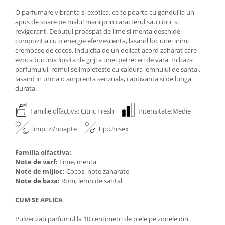
O parfumare vibranta si exotica, ce te poarta cu gandul la un
apus de soare pe malul marii prin caracterul sau citric si
revigorant. Debutul proaspat de lime si menta deschide
compozitia cu o energie efervescenta, lasand loc unei inimi
cremoase de cocos, indulcita de un delicat acord zaharat care
evoca bucuria lipsita de griji a unei petreceri de vara. In baza
parfumului, romul se impleteste cu caldura lemnului de santal,
lasand in urma o amprenta senzuala, captivanta si de lunga
durata.
Familie olfactiva: Citric Fresh
Intensitate:Medie
Timp: zi/noapte
Tip:Unisex
Familia olfactiva:
Note de varf:
Lime, menta
Note de mijloc:
Cocos, note zaharate
Note de baza:
Rom, lemn de santal
CUM SE APLICA
Pulverizati parfumul la 10 centimetri de piele pe zonele din