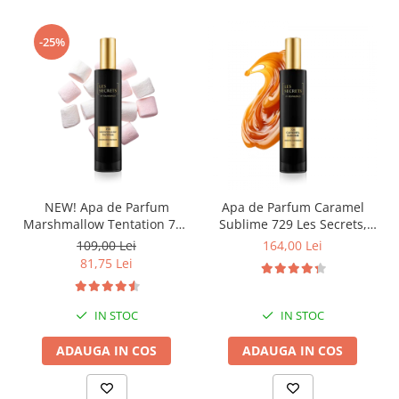
-25%
NEW! Apa de Parfum
Apa de Parfum Caramel
Marshmallow Tentation 758
Sublime 729 Les Secrets,
Les Secrets, Unisex, 50 ml,
Unisex, 100 ml, Equivalenza
109,00 Lei
164,00 Lei
Equivalenza
81,75 Lei
IN STOC
IN STOC
ADAUGA IN COS
ADAUGA IN COS