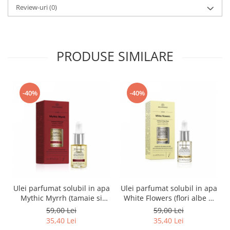
Review-uri
(0)
PRODUSE SIMILARE
-40%
-40%
Ulei parfumat solubil in apa
Ulei parfumat solubil in apa
Mythic Myrrh (tamaie si
White Flowers (flori albe si
patchouli), Equivalenza, 15
flori de portocal),
59,00 Lei
59,00 Lei
ml
Equivalenza, 15 ml
35,40 Lei
35,40 Lei