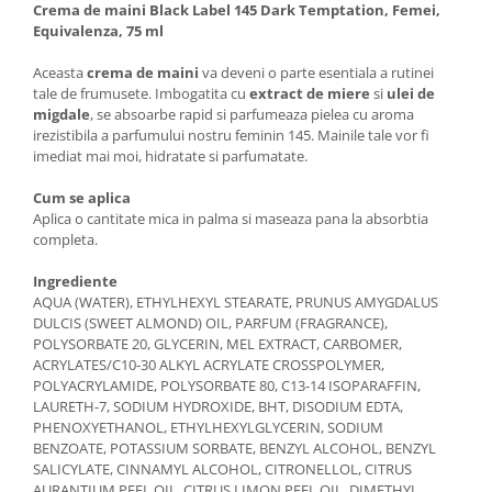
Crema de maini Black Label 145 Dark Temptation, Femei,
Equivalenza, 75 ml
Aceasta
crema de maini
va deveni o parte esentiala a rutinei
tale de frumusete. Imbogatita cu
extract de miere
si
ulei de
migdale
, se absoarbe rapid si parfumeaza pielea cu aroma
irezistibila a parfumului nostru feminin 145. Mainile tale vor fi
imediat mai moi, hidratate si parfumatate.
Cum se aplica
Aplica o cantitate mica in palma si maseaza pana la absorbtia
completa.
Ingrediente
AQUA (WATER), ETHYLHEXYL STEARATE, PRUNUS AMYGDALUS
DULCIS (SWEET ALMOND) OIL, PARFUM (FRAGRANCE),
POLYSORBATE 20, GLYCERIN, MEL EXTRACT, CARBOMER,
ACRYLATES/C10-30 ALKYL ACRYLATE CROSSPOLYMER,
POLYACRYLAMIDE, POLYSORBATE 80, C13-14 ISOPARAFFIN,
LAURETH-7, SODIUM HYDROXIDE, BHT, DISODIUM EDTA,
PHENOXYETHANOL, ETHYLHEXYLGLYCERIN, SODIUM
BENZOATE, POTASSIUM SORBATE, BENZYL ALCOHOL, BENZYL
SALICYLATE, CINNAMYL ALCOHOL, CITRONELLOL, CITRUS
AURANTIUM PEEL OIL, CITRUS LIMON PEEL OIL, DIMETHYL