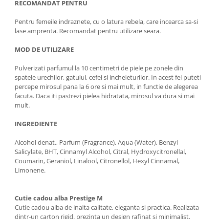
RECOMANDAT PENTRU
Pentru femeile indraznete, cu o latura rebela, care incearca sa-si
lase amprenta. Recomandat pentru utilizare seara.
MOD DE UTILIZARE
Pulverizati parfumul la 10 centimetri de piele pe zonele din
spatele urechilor, gatului, cefei si incheieturilor. In acest fel puteti
percepe mirosul pana la 6 ore si mai mult, in functie de alegerea
facuta. Daca iti pastrezi pielea hidratata, mirosul va dura si mai
mult.
INGREDIENTE
Alcohol denat., Parfum (Fragrance), Aqua (Water), Benzyl
Salicylate, BHT, Cinnamyl Alcohol, Citral, Hydroxycitronellal,
Coumarin, Geraniol, Linalool, Citronellol, Hexyl Cinnamal,
Limonene.
Cutie cadou alba Prestige M
Cutie cadou alba de inalta calitate, eleganta si practica. Realizata
dintr-un carton rigid, prezinta un design rafinat si minimalist.