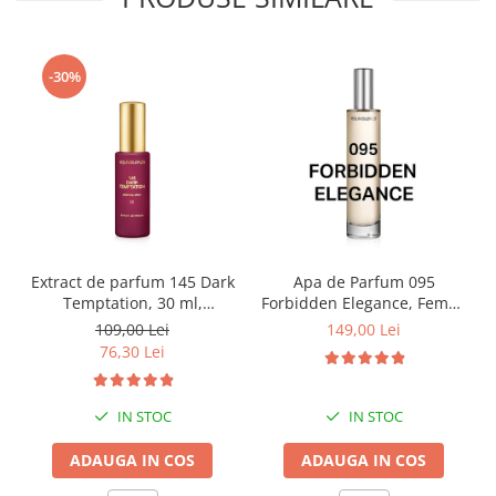
-30%
Extract de parfum 145 Dark
Apa de Parfum 095
Temptation, 30 ml,
Forbidden Elegance, Femei,
Equivalenza
100 ml, Equivalenza
109,00 Lei
149,00 Lei
76,30 Lei
IN STOC
IN STOC
ADAUGA IN COS
ADAUGA IN COS