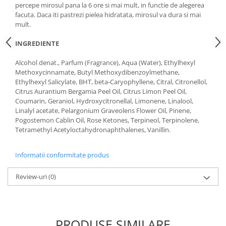
percepe mirosul pana la 6 ore si mai mult, in functie de alegerea
facuta. Daca iti pastrezi pielea hidratata, mirosul va dura si mai
mult.
INGREDIENTE
Alcohol denat., Parfum (Fragrance), Aqua (Water), Ethylhexyl
Methoxycinnamate, Butyl Methoxydibenzoylmethane,
Ethylhexyl Salicylate, BHT, beta-Caryophyllene, Citral, Citronellol,
Citrus Aurantium Bergamia Peel Oil, Citrus Limon Peel Oil,
Coumarin, Geraniol, Hydroxycitronellal, Limonene, Linalool,
Linalyl acetate, Pelargonium Graveolens Flower Oil, Pinene,
Pogostemon Cablin Oil, Rose Ketones, Terpineol, Terpinolene,
Tetramethyl Acetyloctahydronaphthalenes, Vanillin.
Informatii conformitate produs
Review-uri
(0)
PRODUSE SIMILARE