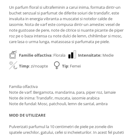
Un parfum floral si ultrafeminin a carui inima, formata dintr-un
buchet senzual si parfumat de diferite soiuri de trandafir, este
invaluita in energia vibranta a muscatei si notelor calde de
iasomie. Nota de varf este compusa dintr-un amestec vesel de
note gustoase de pere, note de citrice si nuante picante de piper
roz pe o baza intensa cu note dulci de lemn, chihlimbar si mosc,
care lasa o urma lunga, matasoasa si parfumata pe piele.
Familie olfactiva
: Florala
Intensitate:
Medie
Timp
: zi/noapte
Tip
: Femei
Familia olfactiva
Note de varf: Bergamota, mandarina, para, piper roz, lamaie
Note de inima: Trandafir, muscata, iasomie arabica
Note de fundal: Mosc, patchouli, lemn de santal, ambra
MOD DE UTILIZARE
Pulverizati parfumul la 10 centimetri de piele pe zonele din
spatele urechilor, gatului, cefei si incheieturilor. In acest fel puteti