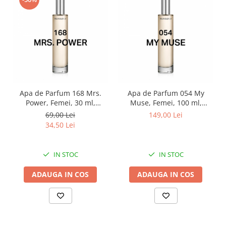
Apa de Parfum 168 Mrs.
Apa de Parfum 054 My
Power, Femei, 30 ml,
Muse, Femei, 100 ml,
Equivalenza
Equivalenza
69,00 Lei
149,00 Lei
34,50 Lei
IN STOC
IN STOC
ADAUGA IN COS
ADAUGA IN COS