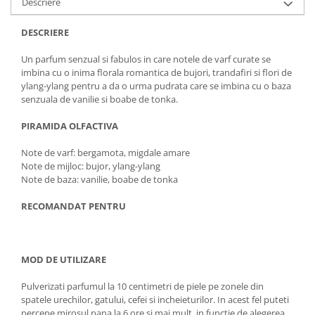
Descriere
DESCRIERE
Un parfum senzual si fabulos in care notele de varf curate se
imbina cu o inima florala romantica de bujori, trandafiri si flori de
ylang-ylang pentru a da o urma pudrata care se imbina cu o baza
senzuala de vanilie si boabe de tonka.
PIRAMIDA OLFACTIVA
Note de varf: bergamota, migdale amare
Note de mijloc: bujor, ylang-ylang
Note de baza: vanilie, boabe de tonka
RECOMANDAT PENTRU
MOD DE UTILIZARE
Pulverizati parfumul la 10 centimetri de piele pe zonele din
spatele urechilor, gatului, cefei si incheieturilor. In acest fel puteti
percepe mirosul pana la 6 ore si mai mult, in functie de alegerea