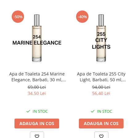
-50%
-40%
Apa de Toaleta 254 Marine
Apa de Toaleta 255 City
Elegance, Barbati, 30 ml,
Light, Barbati, 50 ml,
Equivalenza
Equivalenza
69,00 Lei
94,00 Lei
34,50 Lei
56,40 Lei
IN STOC
IN STOC
ADAUGA IN COS
ADAUGA IN COS