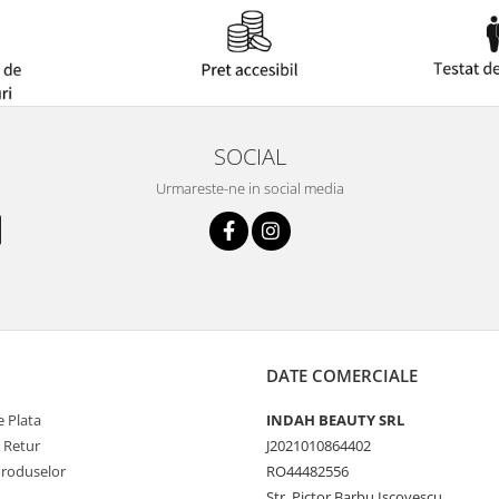
SOCIAL
Urmareste-ne in social media
DATE COMERCIALE
 Plata
INDAH BEAUTY SRL
e Retur
J2021010864402
Produselor
RO44482556
Str. Pictor Barbu Iscovescu,