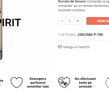
Durata de livrare:
Comanda va ajun
comanda" au un termen de livrare cup
ne puteti contacta.
ADAUG
Cod Produs:
226CIMA-P-100
Adauga la Favorite
Descopera
Nu efectuam
ite
parfumul
teste pe
i
emotiilor tale
animale