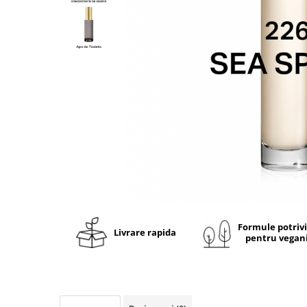
Ulei pentru barba
Formule potriv
Livrare rapida
pentru vegan