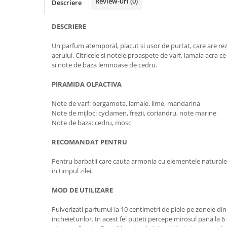
Review-uri
(0)
Descriere
DESCRIERE
Un parfum atemporal, placut si usor de purtat, care are rez
aerului. Citricele si notele proaspete de varf, lamaia acra c
si note de baza lemnoase de cedru.
PIRAMIDA OLFACTIVA
Note de varf: bergamota, lamaie, lime, mandarina
Note de mijloc: cyclamen, frezii, coriandru, note marine
Note de baza: cedru, mosc
RECOMANDAT PENTRU
Pentru barbatii care cauta armonia cu elementele natural
in timpul zilei.
MOD DE UTILIZARE
Pulverizati parfumul la 10 centimetri de piele pe zonele din s
incheieturilor. In acest fel puteti percepe mirosul pana la 6 