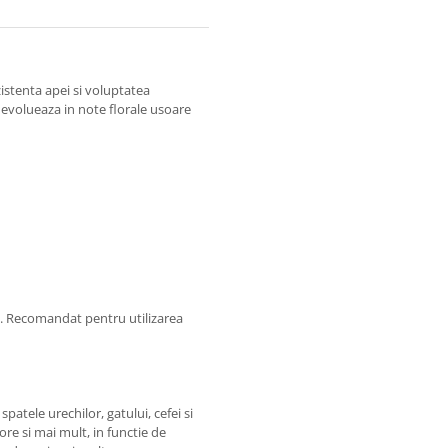
istenta apei si voluptatea
e evolueaza in note florale usoare
e. Recomandat pentru utilizarea
patele urechilor, gatului, cefei si
ore si mai mult, in functie de