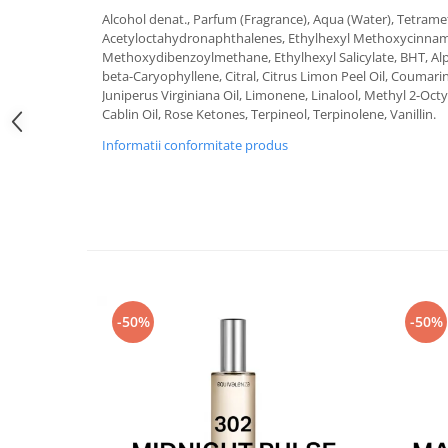
Alcohol denat., Parfum (Fragrance), Aqua (Water), Tetrame
Acetyloctahydronaphthalenes, Ethylhexyl Methoxycinnam
Methoxydibenzoylmethane, Ethylhexyl Salicylate, BHT, Alp
beta-Caryophyllene, Citral, Citrus Limon Peel Oil, Coumarin
Juniperus Virginiana Oil, Limonene, Linalool, Methyl 2-O
Cablin Oil, Rose Ketones, Terpineol, Terpinolene, Vanillin.
Informatii conformitate produs
-50%
-50%