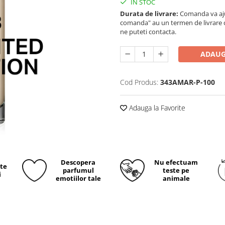
IN STOC
Durata de livrare:
Comanda va ajun
comanda" au un termen de livrare cup
ne puteti contacta.
ADAUG
Cod Produs:
343AMAR-P-100
Adauga la Favorite
Descopera
Nu efectuam
ite
parfumul
teste pe
i
emotiilor tale
animale