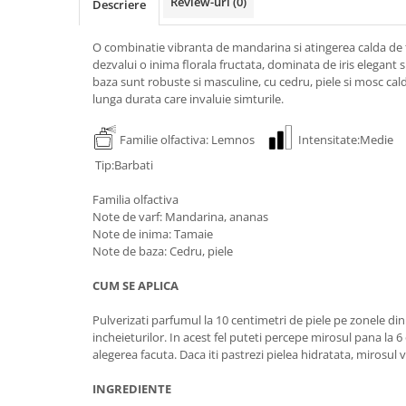
Review-uri
(0)
Descriere
O combinatie vibranta de mandarina si atingerea calda de
dezvalui o inima florala fructata, dominata de iris elegant
baza sunt robuste si masculine, cu cedru, piele si mosc cald
lunga durata care invaluie simturile.
Familie olfactiva: Lemnos
Intensitate:Medi
Tip:Barbati
Familia olfactiva
Note de varf: Mandarina, ananas
Note de inima: Tamaie
Note de baza: Cedru, piele
CUM SE APLICA
Pulverizati parfumul la 10 centimetri de piele pe zonele din s
incheieturilor. In acest fel puteti percepe mirosul pana la 6 
alegerea facuta. Daca iti pastrezi pielea hidratata, mirosul 
INGREDIENTE