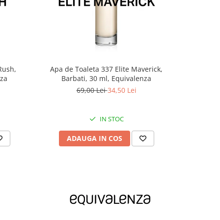
-30%
Rush,
Apa de Toaleta 337 Elite Maverick,
Extract de
nza
Barbati, 30 ml, Equivalenza
69,00 Lei
34,50 Lei
IN STOC
ADAUGA IN COS
AD