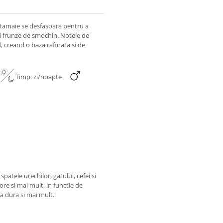
 tamaie se desfasoara pentru a
 si frunze de smochin. Notele de
, creand o baza rafinata si de
e
Timp: zi/noapte
patele urechilor, gatului, cefei si
ore si mai mult, in functie de
va dura si mai mult.