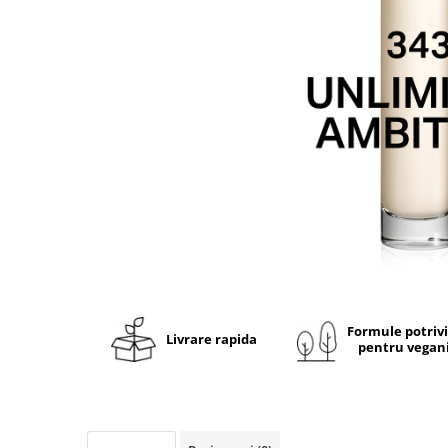
Ulei pentru barba
Formule potriv
Livrare rapida
pentru vegan