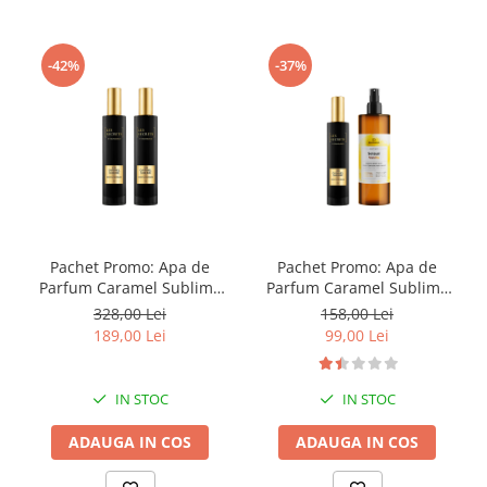
-42%
-37%
Pachet Promo: Apa de
Pachet Promo: Apa de
Parfum Caramel Sublime
Parfum Caramel Sublime
729 Les Secrets, 100 ml x2
729 Les Secrets, 50 ml +
328,00 Lei
158,00 Lei
Spray de Corp Sensual
189,00 Lei
99,00 Lei
Vanilla
IN STOC
IN STOC
ADAUGA IN COS
ADAUGA IN COS