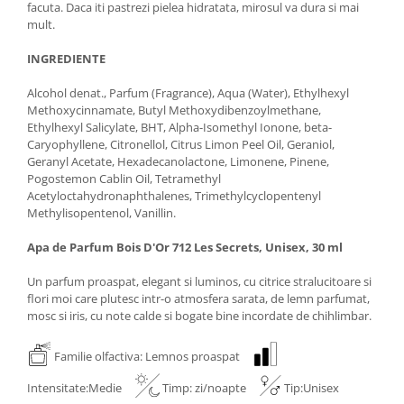
facuta. Daca iti pastrezi pielea hidratata, mirosul va dura si mai
mult.
INGREDIENTE
Alcohol denat., Parfum (Fragrance), Aqua (Water), Ethylhexyl
Methoxycinnamate, Butyl Methoxydibenzoylmethane,
Ethylhexyl Salicylate, BHT, Alpha-Isomethyl Ionone, beta-
Caryophyllene, Citronellol, Citrus Limon Peel Oil, Geraniol,
Geranyl Acetate, Hexadecanolactone, Limonene, Pinene,
Pogostemon Cablin Oil, Tetramethyl
Acetyloctahydronaphthalenes, Trimethylcyclopentenyl
Methylisopentenol, Vanillin.
Apa de Parfum Bois D'Or 712 Les Secrets, Unisex, 30 ml
Un parfum proaspat, elegant si luminos, cu citrice stralucitoare si
flori moi care plutesc intr-o atmosfera sarata, de lemn parfumat,
mosc si iris, cu note calde si bogate bine incordate de chihlimbar.
Familie olfactiva: Lemnos proaspat
Intensitate:Medie
Timp: zi/noapte
Tip:Unisex