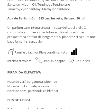
Santalum Album Oil, Terpineol, Terpinolene,
Trimethylcyclopentenyl Methylisopentenol.
Apa de Parfum Cuir 383 Les Secrets, Unisex, 30 ml
Un parfum care interpreteaza mirosul delicat al pielii. O
compozitie complexa in virtutea echilibrului sau intre
prospetimea notelor de bergamota si piper roz si caldura unei
baze fumurii si senzuale.
Familie olfactiva: Piele condimentata
Intensitate:Mare
Timp: zi/noapte
Tip:Unisex
PIRAMIDA OLFACTIVA
Note de varf: bergamota, piper roz
Note de mijloc: piele, iasomie
Note de baza: patchouli, chihlimbar
CUM SE APLICA