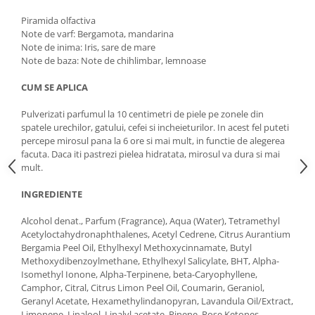
Piramida olfactiva
Note de varf: Bergamota, mandarina
Note de inima: Iris, sare de mare
Note de baza: Note de chihlimbar, lemnoase
CUM SE APLICA
Pulverizati parfumul la 10 centimetri de piele pe zonele din
spatele urechilor, gatului, cefei si incheieturilor. In acest fel puteti
percepe mirosul pana la 6 ore si mai mult, in functie de alegerea
facuta. Daca iti pastrezi pielea hidratata, mirosul va dura si mai
mult.
INGREDIENTE
Alcohol denat., Parfum (Fragrance), Aqua (Water), Tetramethyl
Acetyloctahydronaphthalenes, Acetyl Cedrene, Citrus Aurantium
Bergamia Peel Oil, Ethylhexyl Methoxycinnamate, Butyl
Methoxydibenzoylmethane, Ethylhexyl Salicylate, BHT, Alpha-
Isomethyl Ionone, Alpha-Terpinene, beta-Caryophyllene,
Camphor, Citral, Citrus Limon Peel Oil, Coumarin, Geraniol,
Geranyl Acetate, Hexamethylindanopyran, Lavandula Oil/Extract,
Limonene, Linalool, Linalyl acetate, Pinene, Rose Ketones,