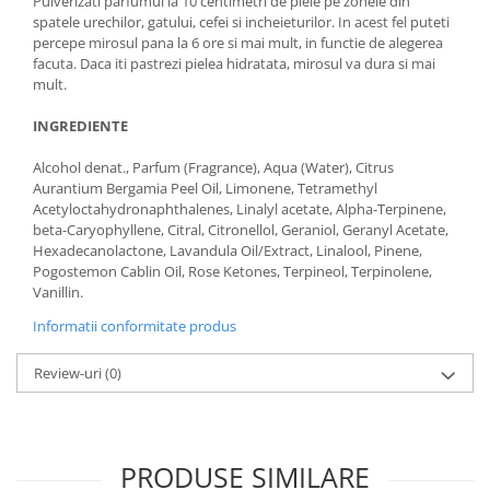
Pulverizati parfumul la 10 centimetri de piele pe zonele din
spatele urechilor, gatului, cefei si incheieturilor. In acest fel puteti
percepe mirosul pana la 6 ore si mai mult, in functie de alegerea
facuta. Daca iti pastrezi pielea hidratata, mirosul va dura si mai
mult.
INGREDIENTE
Alcohol denat., Parfum (Fragrance), Aqua (Water), Citrus
Aurantium Bergamia Peel Oil, Limonene, Tetramethyl
Acetyloctahydronaphthalenes, Linalyl acetate, Alpha-Terpinene,
beta-Caryophyllene, Citral, Citronellol, Geraniol, Geranyl Acetate,
Hexadecanolactone, Lavandula Oil/Extract, Linalool, Pinene,
Pogostemon Cablin Oil, Rose Ketones, Terpineol, Terpinolene,
Vanillin.
Informatii conformitate produs
Review-uri
(0)
PRODUSE SIMILARE