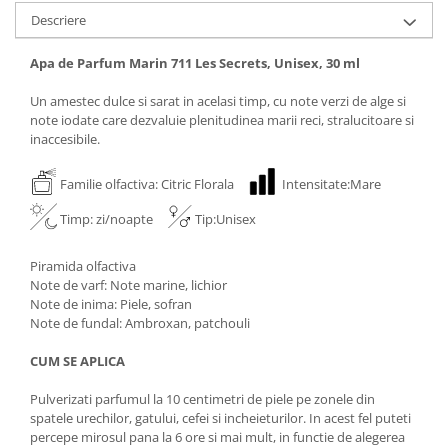
Descriere
Apa de Parfum Marin 711 Les Secrets, Unisex, 30 ml
Un amestec dulce si sarat in acelasi timp, cu note verzi de alge si
note iodate care dezvaluie plenitudinea marii reci, stralucitoare si
inaccesibile.
Familie olfactiva: Citric Florala
Intensitate:Mare
Timp: zi/noapte
Tip:Unisex
Piramida olfactiva
Note de varf: Note marine, lichior
Note de inima: Piele, sofran
Note de fundal: Ambroxan, patchouli
CUM SE APLICA
Pulverizati parfumul la 10 centimetri de piele pe zonele din
spatele urechilor, gatului, cefei si incheieturilor. In acest fel puteti
percepe mirosul pana la 6 ore si mai mult, in functie de alegerea