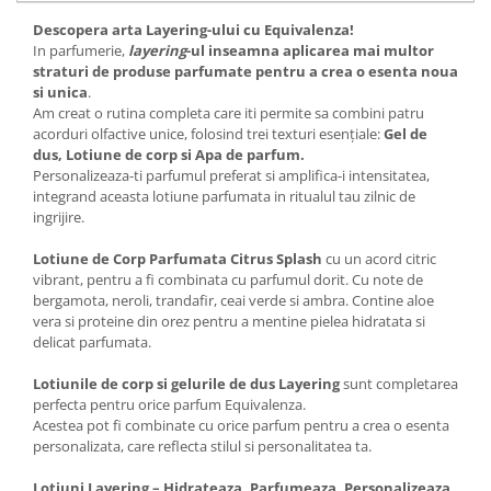
Descopera arta Layering-ului cu Equivalenza!
In parfumerie,
layering
-ul inseamna aplicarea mai multor
straturi de produse parfumate pentru a crea o esenta noua
si unica
.
Am creat o rutina completa care iti permite sa combini patru
acorduri olfactive unice, folosind trei texturi esențiale:
Gel de
dus, Lotiune de corp si Apa de parfum.
Personalizeaza-ti parfumul preferat si amplifica-i intensitatea,
integrand aceasta lotiune parfumata in ritualul tau zilnic de
ingrijire.
Lotiune de Corp Parfumata
Citrus Splash
cu un acord citric
vibrant, pentru a fi combinata cu parfumul dorit. Cu note de
bergamota, neroli, trandafir, ceai verde si ambra. Contine aloe
vera si proteine din orez pentru a mentine pielea hidratata si
delicat parfumata.
Lotiunile de corp si gelurile de dus Layering
sunt completarea
perfecta pentru orice parfum Equivalenza.
Acestea pot fi combinate cu orice parfum pentru a crea o esenta
personalizata, care reflecta stilul si personalitatea ta.
Lotiuni Layering – Hidrateaza, Parfumeaza, Personalizeaza