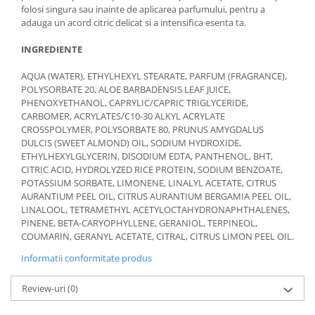
folosi singura sau inainte de aplicarea parfumului, pentru a
adauga un acord citric delicat si a intensifica esenta ta.
INGREDIENTE
AQUA (WATER), ETHYLHEXYL STEARATE, PARFUM (FRAGRANCE),
POLYSORBATE 20, ALOE BARBADENSIS LEAF JUICE,
PHENOXYETHANOL, CAPRYLIC/CAPRIC TRIGLYCERIDE,
CARBOMER, ACRYLATES/C10-30 ALKYL ACRYLATE
CROSSPOLYMER, POLYSORBATE 80, PRUNUS AMYGDALUS
DULCIS (SWEET ALMOND) OIL, SODIUM HYDROXIDE,
ETHYLHEXYLGLYCERIN, DISODIUM EDTA, PANTHENOL, BHT,
CITRIC ACID, HYDROLYZED RICE PROTEIN, SODIUM BENZOATE,
POTASSIUM SORBATE, LIMONENE, LINALYL ACETATE, CITRUS
AURANTIUM PEEL OIL, CITRUS AURANTIUM BERGAMIA PEEL OIL,
LINALOOL, TETRAMETHYL ACETYLOCTAHYDRONAPHTHALENES,
PINENE, BETA-CARYOPHYLLENE, GERANIOL, TERPINEOL,
COUMARIN, GERANYL ACETATE, CITRAL, CITRUS LIMON PEEL OIL.
Informatii conformitate produs
Review-uri
(0)