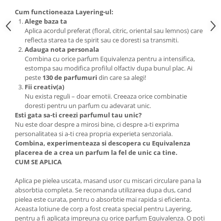
Cum functioneaza Layering-ul:
Alege baza ta
Aplica acordul preferat (floral, citric, oriental sau lemnos) care
reflecta starea ta de spirit sau ce doresti sa transmiti.
Adauga nota personala
Combina cu orice parfum Equivalenza pentru a intensifica,
estompa sau modifica profilul olfactiv dupa bunul plac. Ai
peste
130 de parfumuri
din care sa alegi!
Fii creativ(a)
Nu exista reguli – doar emotii. Creeaza orice combinatie
doresti pentru un parfum cu adevarat unic.
Esti gata sa-ti creezi parfumul tau unic?
Nu este doar despre a mirosi bine, ci despre a-ti exprima
personalitatea si a-ti crea propria experieta senzoriala.
Combina, experimenteaza si descopera cu Equivalenza
placerea de a crea un parfum la fel de unic ca tine.
CUM SE APLICA
Aplica pe pielea uscata, masand usor cu miscari circulare pana la
absorbtia completa. Se recomanda utilizarea dupa dus, cand
pielea este curata, pentru o absorbtie mai rapida si eficienta.
Aceasta lotiune de corp a fost creata special pentru Layering,
pentru a fi aplicata impreuna cu orice parfum Equivalenza. O poti