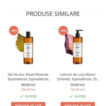
PRODUSE SIMILARE
-40%
-40%
Gel de dus Wood Reserve,
Lotiune de corp Warm
Equivalenza, Equivalenza,
Oriental, Equivalenza, 250
250 ml
ml
49,00 Lei
59,00 Lei
29,40 Lei
35,40 Lei
IN STOC
IN STOC
ADAUGA IN COS
ADAUGA IN COS