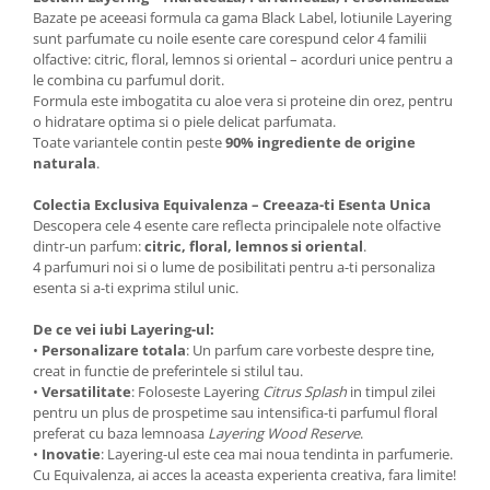
Bazate pe aceeasi formula ca gama Black Label, lotiunile Layering
sunt parfumate cu noile esente care corespund celor 4 familii
olfactive: citric, floral, lemnos si oriental – acorduri unice pentru a
le combina cu parfumul dorit.
Formula este imbogatita cu aloe vera si proteine din orez, pentru
o hidratare optima si o piele delicat parfumata.
Toate variantele contin peste
90% ingrediente de origine
naturala
.
Colectia Exclusiva Equivalenza – Creeaza-ti Esenta Unica
Descopera cele 4 esente care reflecta principalele note olfactive
dintr-un parfum:
citric, floral, lemnos si oriental
.
4 parfumuri noi si o lume de posibilitati pentru a-ti personaliza
esenta si a-ti exprima stilul unic.
De ce vei iubi Layering-ul:
•
Personalizare totala
: Un parfum care vorbeste despre tine,
creat in functie de preferintele si stilul tau.
•
Versatilitate
: Foloseste Layering
Citrus Splash
in timpul zilei
pentru un plus de prospetime sau intensifica-ti parfumul floral
preferat cu baza lemnoasa
Layering Wood Reserve
.
•
Inovatie
: Layering-ul este cea mai noua tendinta in parfumerie.
Cu Equivalenza, ai acces la aceasta experienta creativa, fara limite!