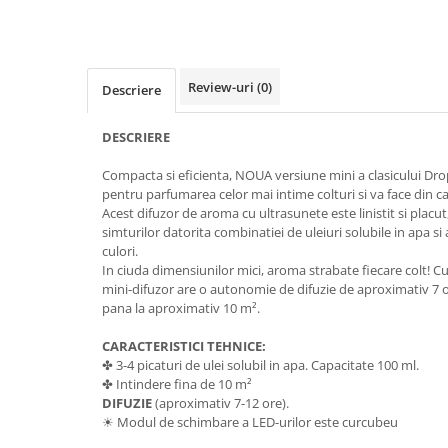
Review-uri
(0)
Descriere
DESCRIERE
Compacta si eficienta, NOUA versiune mini a clasicului Drop
pentru parfumarea celor mai intime colturi si va face din cas
Acest difuzor de aroma cu ultrasunete este linistit si placu
simturilor datorita combinatiei de uleiuri solubile in apa si
culori.
In ciuda dimensiunilor mici, aroma strabate fiecare colt! Cu
mini-difuzor are o autonomie de difuzie de aproximativ 7 o
pana la aproximativ 10 m².
CARACTERISTICI TEHNICE:
✤ 3-4 picaturi de ulei solubil in apa. Capacitate 100 ml.
✤ Intindere fina de 10 m²
DIFUZIE
(aproximativ 7-12 ore).
☀ Modul de schimbare a LED-urilor este curcubeu