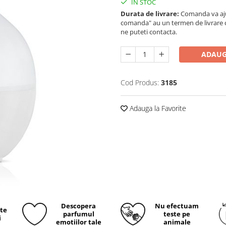
IN STOC
Durata de livrare:
Comanda va ajun
comanda" au un termen de livrare cup
ne puteti contacta.
ADAUG
Cod Produs:
3185
Adauga la Favorite
Descopera
Nu efectuam
ite
parfumul
teste pe
i
emotiilor tale
animale