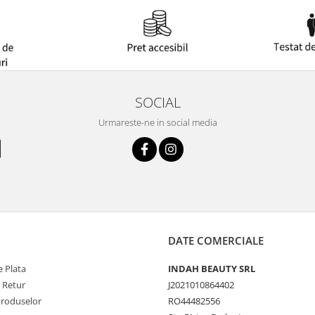
SOCIAL
Urmareste-ne in social media
DATE COMERCIALE
 Plata
INDAH BEAUTY SRL
e Retur
J2021010864402
Produselor
RO44482556