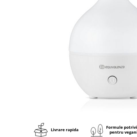
Ulei pentru barba
Formule potriv
Livrare rapida
pentru vegan