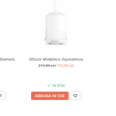
 Diamant,
Difuzor Mix&Deco, Equivalenza
Decoratiu
219,00 Lei
153,00 Lei
IN STOC
ADAUGA IN COS
AD