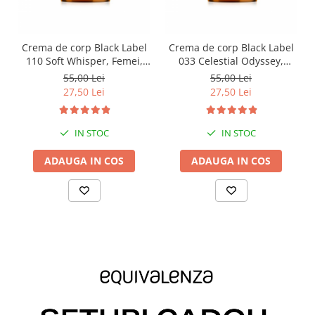
Crema de corp Black Label
Crema de corp Black Label
110 Soft Whisper, Femei,
033 Celestial Odyssey,
Equivalenza, 250 ml
Femei, Equivalenza, 250 ml
55,00 Lei
55,00 Lei
27,50 Lei
27,50 Lei
IN STOC
IN STOC
ADAUGA IN COS
ADAUGA IN COS