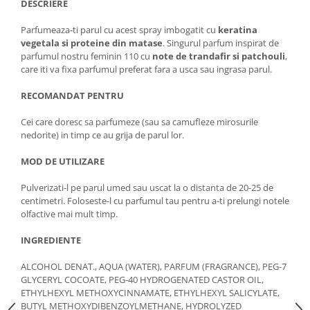
DESCRIERE
Parfumeaza-ti parul cu acest spray imbogatit cu
keratina
vegetala si proteine din matase
. Singurul parfum inspirat de
parfumul nostru feminin 110 cu
note de trandafir si patchouli
,
care iti va fixa parfumul preferat fara a usca sau ingrasa parul.
RECOMANDAT PENTRU
Cei care doresc sa parfumeze (sau sa camufleze mirosurile
nedorite) in timp ce au grija de parul lor.
MOD DE UTILIZARE
Pulverizati-l pe parul umed sau uscat la o distanta de 20-25 de
centimetri. Foloseste-l cu parfumul tau pentru a-ti prelungi notele
olfactive mai mult timp.
INGREDIENTE
ALCOHOL DENAT., AQUA (WATER), PARFUM (FRAGRANCE), PEG-7
GLYCERYL COCOATE, PEG-40 HYDROGENATED CASTOR OIL,
ETHYLHEXYL METHOXYCINNAMATE, ETHYLHEXYL SALICYLATE,
BUTYL METHOXYDIBENZOYLMETHANE, HYDROLYZED