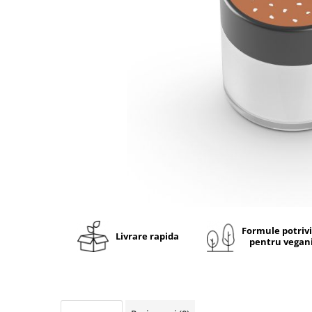
Ulei pentru barba
Formule potriv
Livrare rapida
pentru vegan