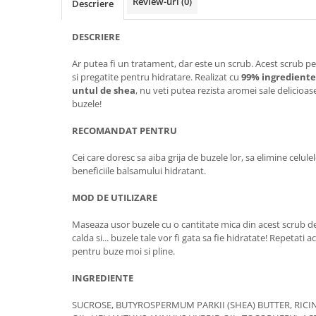
Review-uri
(0)
Descriere
DESCRIERE
Ar putea fi un tratament, dar este un scrub. Acest scrub pe
si pregatite pentru hidratare. Realizat cu
99% ingrediente
untul de shea
, nu veti putea rezista aromei sale delicioa
buzele!
RECOMANDAT PENTRU
Cei care doresc sa aiba grija de buzele lor, sa elimine celul
beneficiile balsamului hidratant.
MOD DE UTILIZARE
Maseaza usor buzele cu o cantitate mica din acest scrub deli
calda si... buzele tale vor fi gata sa fie hidratate! Repetat
pentru buze moi si pline.
INGREDIENTE
SUCROSE, BUTYROSPERMUM PARKII (SHEA) BUTTER, RIC