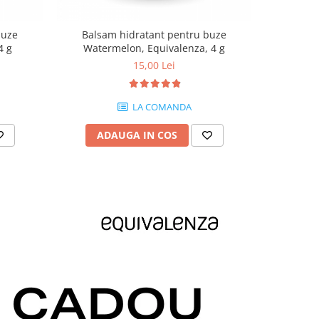
buze
Balsam hidratant pentru buze
Balsam h
4 g
Watermelon, Equivalenza, 4 g
Bu
15,00 Lei
LA COMANDA
ADAUGA IN COS
AD