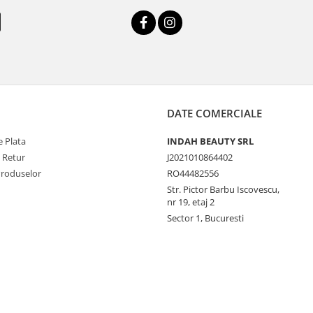
DATE COMERCIALE
 Plata
INDAH BEAUTY SRL
e Retur
J2021010864402
Produselor
RO44482556
Str. Pictor Barbu Iscovescu,
nr 19, etaj 2
Sector 1, Bucuresti