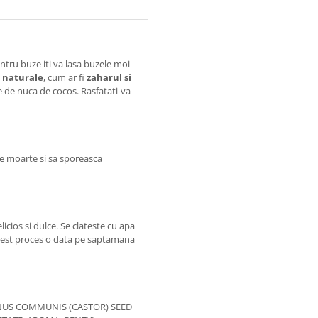
ntru buze iti va lasa buzele moi
 naturale
, cum ar fi
zaharul si
se de nuca de cocos. Rasfatati-va
ele moarte si sa sporeasca
cios si dulce. Se clateste cu apa
i acest proces o data pe saptamana
INUS COMMUNIS (CASTOR) SEED