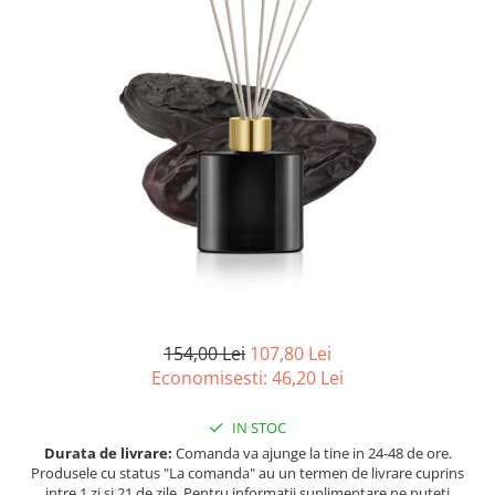
Ulei pentru barba
154,00 Lei
107,80 Lei
Economisesti:
46,20
Lei
IN STOC
Durata de livrare:
Comanda va ajunge la tine in 24-48 de ore.
Produsele cu status "La comanda" au un termen de livrare cuprins
intre 1 zi si 21 de zile. Pentru informatii suplimentare ne puteti