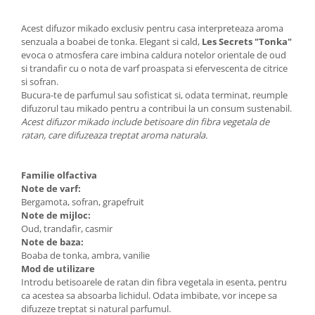
Acest difuzor mikado exclusiv pentru casa interpreteaza aroma
senzuala a boabei de tonka. Elegant si cald,
Les Secrets "Tonka"
evoca o atmosfera care imbina caldura notelor orientale de oud
si trandafir cu o nota de varf proaspata si efervescenta de citrice
si sofran.
Bucura-te de parfumul sau sofisticat si, odata terminat, reumple
difuzorul tau mikado pentru a contribui la un consum sustenabil.
Acest difuzor mikado include betisoare din fibra vegetala de
ratan, care difuzeaza treptat aroma naturala.
Familie olfactiva
Note de varf:
Bergamota, sofran, grapefruit
Note de mijloc:
Oud, trandafir, casmir
Note de baza:
Boaba de tonka, ambra, vanilie
Mod de utilizare
Introdu betisoarele de ratan din fibra vegetala in esenta, pentru
ca acestea sa absoarba lichidul. Odata imbibate, vor incepe sa
difuzeze treptat si natural parfumul.