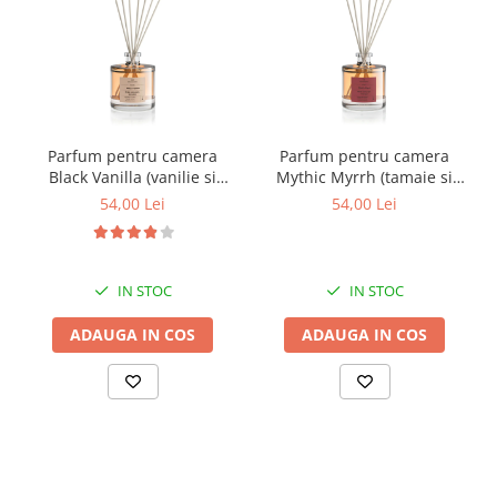
Parfum pentru camera
Parfum pentru camera
Black Vanilla (vanilie si
Mythic Myrrh (tamaie si
piele), Equivalenza, 50 ml
patchouli), Equivalenza, 50
54,00 Lei
54,00 Lei
ml
IN STOC
IN STOC
ADAUGA IN COS
ADAUGA IN COS