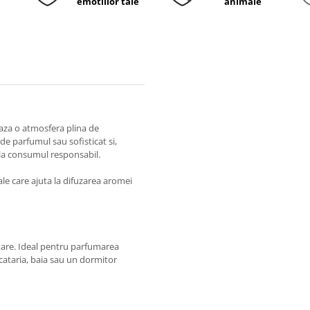
emotiilor tale
animale
aza o atmosfera plina de
de parfumul sau sofisticat si,
la consumul responsabil.
le care ajuta la difuzarea aromei
stare. Ideal pentru parfumarea
cataria, baia sau un dormitor