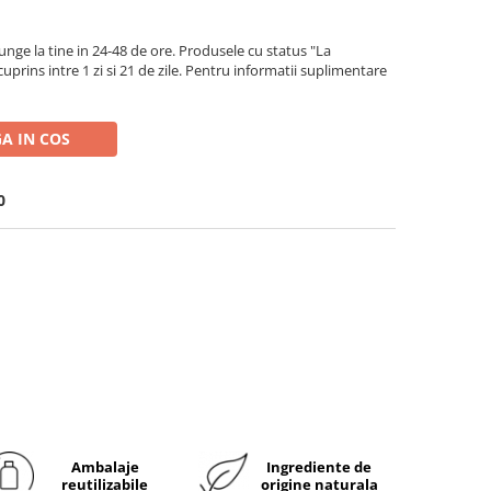
ge la tine in 24-48 de ore. Produsele cu status "La
rins intre 1 zi si 21 de zile. Pentru informatii suplimentare
A IN COS
0
Ambalaje
Ingrediente de
reutilizabile
origine naturala