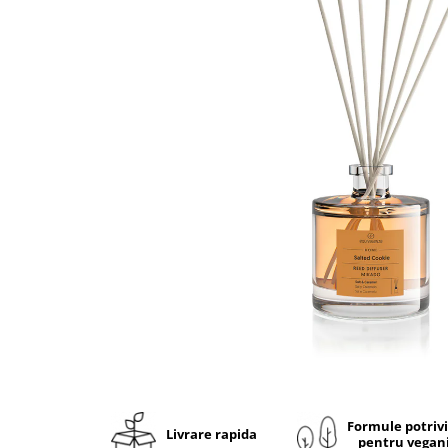
Ulei pentru barba
Formule potriv
Livrare rapida
pentru vegan