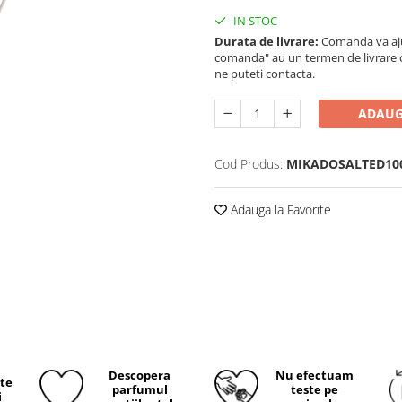
IN STOC
Durata de livrare:
Comanda va ajun
comanda" au un termen de livrare cup
ne puteti contacta.
ADAUG
Cod Produs:
MIKADOSALTED10
Adauga la Favorite
Descopera
Nu efectuam
ite
parfumul
teste pe
i