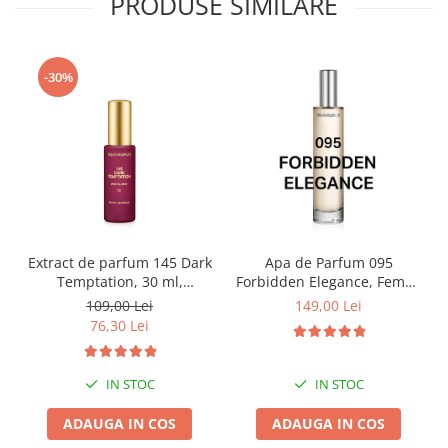
PRODUSE SIMILARE
-30%
Extract de parfum 145 Dark
Apa de Parfum 095
Temptation, 30 ml,
Forbidden Elegance, Femei,
Equivalenza
100 ml, Equivalenza
109,00 Lei
149,00 Lei
76,30 Lei
IN STOC
IN STOC
ADAUGA IN COS
ADAUGA IN COS