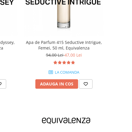
-40%
Odyssey,
Apa de Parfum 415 Seductive Intrigue,
Apa de P
za
Femei, 50 ml, Equivalenza
Fem
94,00 Lei
47,00 Lei
LA COMANDA
ADAUGA IN COS
AD