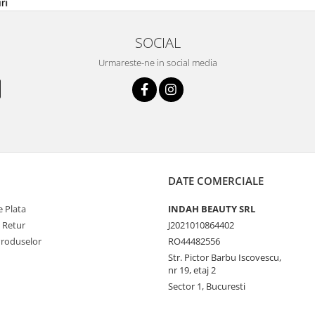
SOCIAL
Urmareste-ne in social media
DATE COMERCIALE
 Plata
INDAH BEAUTY SRL
e Retur
J2021010864402
Produselor
RO44482556
Str. Pictor Barbu Iscovescu,
nr 19, etaj 2
Sector 1, Bucuresti