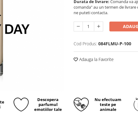
Durata de livrare:
Comanda va ajun
comanda" au un termen de livrare cup
ne puteti contacta.
ADAUG
Cod Produs:
084FLMU-P-100
Adauga la Favorite
Descopera
Nu efectuam
ite
parfumul
teste pe
i
emotiilor tale
animale