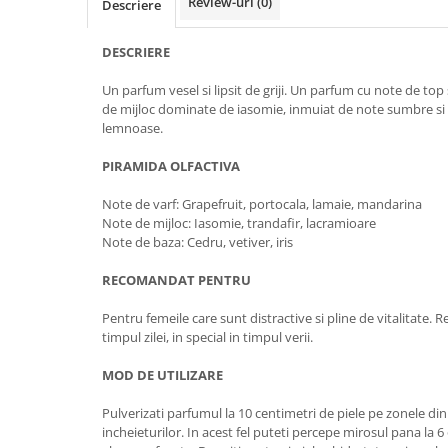
Review-uri
(0)
Descriere
DESCRIERE
Un parfum vesel si lipsit de griji. Un parfum cu note de top 
de mijloc dominate de iasomie, inmuiat de note sumbre si el
lemnoase.
PIRAMIDA OLFACTIVA
Note de varf: Grapefruit, portocala, lamaie, mandarina
Note de mijloc: Iasomie, trandafir, lacramioare
Note de baza: Cedru, vetiver, iris
RECOMANDAT PENTRU
Pentru femeile care sunt distractive si pline de vitalitate.
timpul zilei, in special in timpul verii.
MOD DE UTILIZARE
Pulverizati parfumul la 10 centimetri de piele pe zonele din s
incheieturilor. In acest fel puteti percepe mirosul pana la 6 