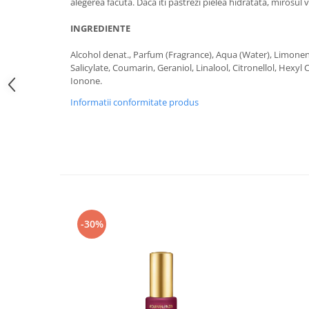
alegerea facuta. Daca iti pastrezi pielea hidratata, mirosul 
INGREDIENTE
Alcohol denat., Parfum (Fragrance), Aqua (Water), Limonene
Salicylate, Coumarin, Geraniol, Linalool, Citronellol, Hexy
Ionone.
Informatii conformitate produs
-30%