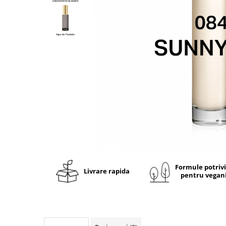
Ulei pentru barba
Formule potriv
Livrare rapida
pentru vegan