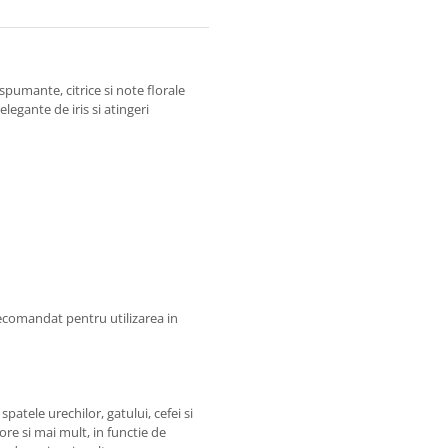
spumante, citrice si note florale
egante de iris si atingeri
 Recomandat pentru utilizarea in
patele urechilor, gatului, cefei si
ore si mai mult, in functie de