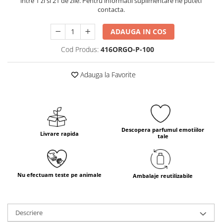
intre 1 zi si 21 de zile. Pentru informatii suplimentare ne puteti
contacta.
ADAUGA IN COS
Cod Produs:
416ORGO-P-100
Adauga la Favorite
Descopera parfumul emotiilor
Livrare rapida
tale
Nu efectuam teste pe animale
Ambalaje reutilizabile
Descriere