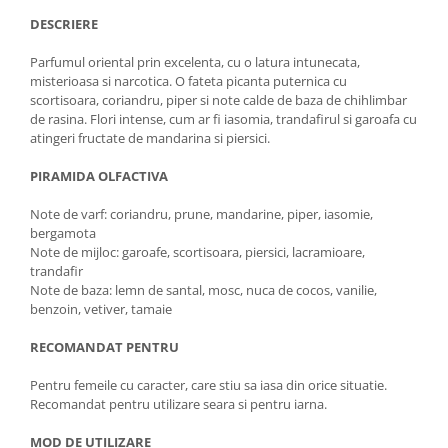
DESCRIERE
Parfumul oriental prin excelenta, cu o latura intunecata,
misterioasa si narcotica. O fateta picanta puternica cu
scortisoara, coriandru, piper si note calde de baza de chihlimbar
de rasina. Flori intense, cum ar fi iasomia, trandafirul si garoafa cu
atingeri fructate de mandarina si piersici.
PIRAMIDA OLFACTIVA
Note de varf: coriandru, prune, mandarine, piper, iasomie,
bergamota
Note de mijloc: garoafe, scortisoara, piersici, lacramioare,
trandafir
Note de baza: lemn de santal, mosc, nuca de cocos, vanilie,
benzoin, vetiver, tamaie
RECOMANDAT PENTRU
Pentru femeile cu caracter, care stiu sa iasa din orice situatie.
Recomandat pentru utilizare seara si pentru iarna.
MOD DE UTILIZARE