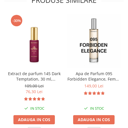
-30%
Extract de parfum 145 Dark
Apa de Parfum 095
Temptation, 30 ml,
Forbidden Elegance, Femei,
Equivalenza
100 ml, Equivalenza
109,00 Lei
149,00 Lei
76,30 Lei
IN STOC
IN STOC
ADAUGA IN COS
ADAUGA IN COS