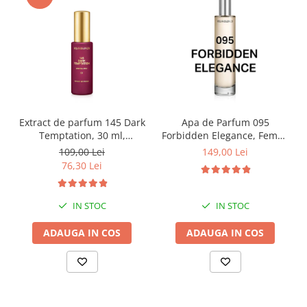
Extract de parfum 145 Dark
Apa de Parfum 095
Temptation, 30 ml,
Forbidden Elegance, Femei,
Equivalenza
100 ml, Equivalenza
109,00 Lei
149,00 Lei
76,30 Lei
IN STOC
IN STOC
ADAUGA IN COS
ADAUGA IN COS