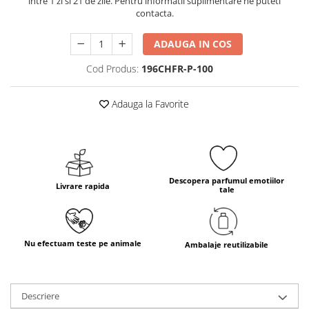
intre 1 zi si 21 de zile. Pentru informatii suplimentare ne puteti
contacta.
ADAUGA IN COS
Cod Produs:
196CHFR-P-100
Adauga la Favorite
Descopera parfumul emotiilor
Livrare rapida
tale
Nu efectuam teste pe animale
Ambalaje reutilizabile
Descriere