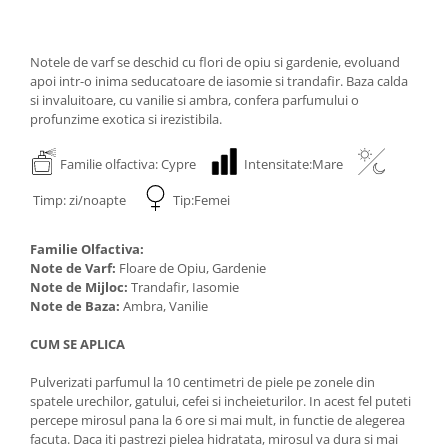
Notele de varf se deschid cu flori de opiu si gardenie, evoluand
apoi intr-o inima seducatoare de iasomie si trandafir. Baza calda
si invaluitoare, cu vanilie si ambra, confera parfumului o
profunzime exotica si irezistibila.
Familie olfactiva: Cypre
Intensitate:Mare
Timp: zi/noapte
Tip:Femei
Familie Olfactiva:
Note de Varf:
Floare de Opiu, Gardenie
Note de Mijloc:
Trandafir, Iasomie
Note de Baza:
Ambra, Vanilie
CUM SE APLICA
Pulverizati parfumul la 10 centimetri de piele pe zonele din
spatele urechilor, gatului, cefei si incheieturilor. In acest fel puteti
percepe mirosul pana la 6 ore si mai mult, in functie de alegerea
facuta. Daca iti pastrezi pielea hidratata, mirosul va dura si mai