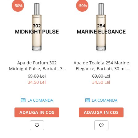
-50%
-50%
Apa de Parfum 302
Apa de Toaleta 254 Marine
Midnight Pulse, Barbati, 30
Elegance, Barbati, 30 ml,
ml, Equivalenza
Equivalenza
69,00 Lei
69,00 Lei
34,50 Lei
34,50 Lei
LA COMANDA
LA COMANDA
ADAUGA IN COS
ADAUGA IN COS