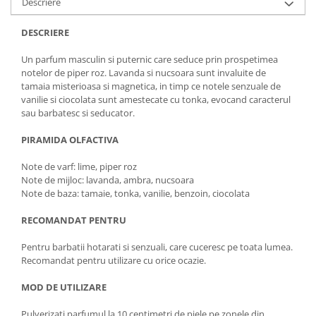
Descriere
DESCRIERE
Un parfum masculin si puternic care seduce prin prospetimea
notelor de piper roz. Lavanda si nucsoara sunt invaluite de
tamaia misterioasa si magnetica, in timp ce notele senzuale de
vanilie si ciocolata sunt amestecate cu tonka, evocand caracterul
sau barbatesc si seducator.
PIRAMIDA OLFACTIVA
Note de varf: lime, piper roz
Note de mijloc: lavanda, ambra, nucsoara
Note de baza: tamaie, tonka, vanilie, benzoin, ciocolata
RECOMANDAT PENTRU
Pentru barbatii hotarati si senzuali, care cuceresc pe toata lumea.
Recomandat pentru utilizare cu orice ocazie.
MOD DE UTILIZARE
Pulverizati parfumul la 10 centimetri de piele pe zonele din