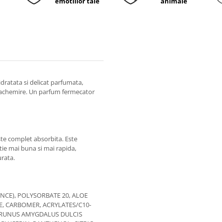
emotiilor tale
animale
idratata si delicat parfumata,
 Cachemire. Un parfum fermecator
este complet absorbita. Este
tie mai buna si mai rapida,
urata.
NCE), POLYSORBATE 20, ALOE
DE, CARBOMER, ACRYLATES/C10-
 PRUNUS AMYGDALUS DULCIS