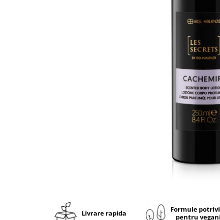
Ulei pentru barba
Formule potriv
Livrare rapida
pentru vegan