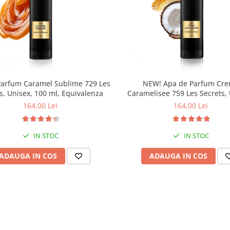
Parfum Caramel Sublime 729 Les
NEW! Apa de Parfum Cr
s, Unisex, 100 ml, Equivalenza
Caramelisee 759 Les Secrets, 
100 ml, Equivalenza
164,00 Lei
164,00 Lei
IN STOC
IN STOC
ADAUGA IN COS
ADAUGA IN COS