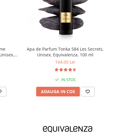
-20%
eme
Apa de Parfum Tonka 584 Les Secrets,
Lotiune 
Unisex,
Unisex, Equivalenza, 100 ml
Sublime
164,00 Lei
IN STOC
ADAUGA IN COS
AD