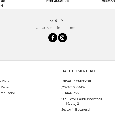
SOCIAL
Urmareste-ne in social media
DATE COMERCIALE
 Plata
INDAH BEAUTY SRL
e Retur
J2021010864402
Produselor
RO44482556
Str. Pictor Barbu Iscovescu,
nr 19, etaj 2
Sector 1, Bucuresti