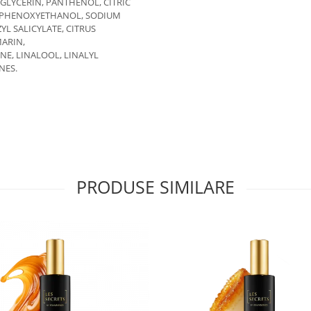
GLYCERIN, PANTHENOL, CITRIC
T, PHENOXYETHANOL, SODIUM
L SALICYLATE, CITRUS
MARIN,
E, LINALOOL, LINALYL
NES.
PRODUSE SIMILARE