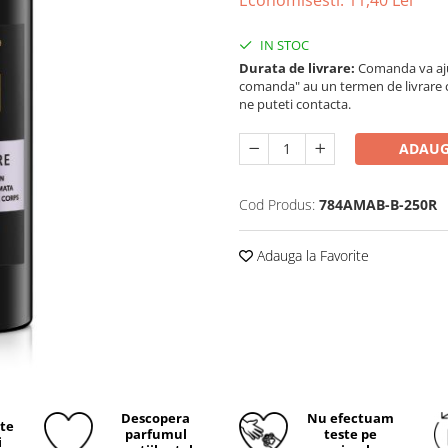
Economisesti:
11,40
Lei
IN STOC
Durata de livrare:
Comanda va ajun
comanda" au un termen de livrare cup
ne puteti contacta.
ADAUG
Cod Produs:
784AMAB-B-250R
Adauga la Favorite
Descopera
Nu efectuam
ite
parfumul
teste pe
i