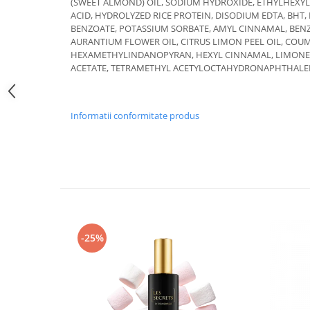
(SWEET ALMOND) OIL, SODIUM HYDROXIDE, ETHYLHEXYL
ACID, HYDROLYZED RICE PROTEIN, DISODIUM EDTA, BH
BENZOATE, POTASSIUM SORBATE, AMYL CINNAMAL, BENZY
AURANTIUM FLOWER OIL, CITRUS LIMON PEEL OIL, COU
HEXAMETHYLINDANOPYRAN, HEXYL CINNAMAL, LIMONEN
ACETATE, TETRAMETHYL ACETYLOCTAHYDRONAPHTHALE
Informatii conformitate produs
-25%