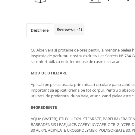
Review-uri
(1)
Descriere
Cu Aloe Vera si proteine ​​de orez pentru a mentine pielea h
inspirata de parfumul nostru exclusiv Les Secrets Nº 784
si confortabil, cu note lemnoase de casmir si cacao.
MOD DE UTILIZARE
Aplicati pe pielea uscata prin miscari circulare pana cand 
important sa aplicati crema pe tot corpul. Pentru o absorb
utilizati, de preferinta, dupa baie, atunci cand pielea este c
INGREDIENTE
AQUA (WATER), ETHYLHEXYL STEARATE, PARFUM (FRAGRA
BARBADENSIS LEAF JUICE, CAPRYLIC/CAPRIC TRIGLYCERI
30 ALKYL ACRYLATE CROSSPOLYMER, POLYSORBATE 80,