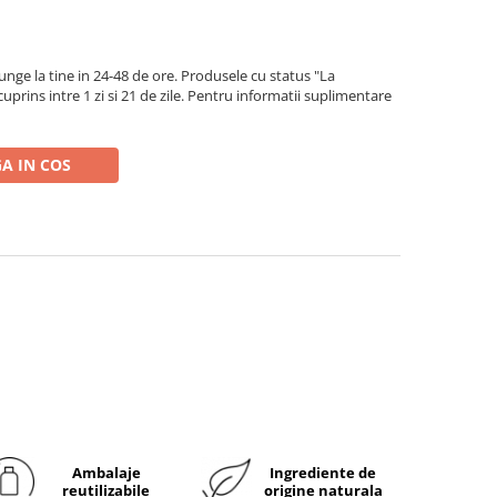
ge la tine in 24-48 de ore. Produsele cu status "La
rins intre 1 zi si 21 de zile. Pentru informatii suplimentare
A IN COS
Ambalaje
Ingrediente de
reutilizabile
origine naturala