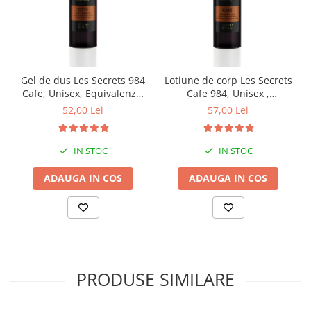
Gel de dus Les Secrets 984
Lotiune de corp Les Secrets
Cafe, Unisex, Equivalenza,
Cafe 984, Unisex ,
250 ml
Equivalenza, 250 ml
52,00 Lei
57,00 Lei
IN STOC
IN STOC
ADAUGA IN COS
ADAUGA IN COS
PRODUSE SIMILARE