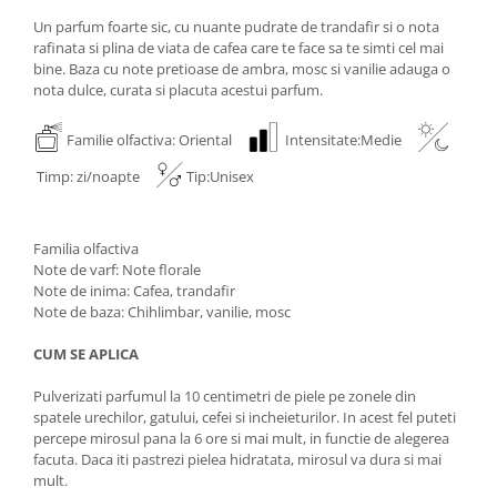
Un parfum foarte sic, cu nuante pudrate de trandafir si o nota
rafinata si plina de viata de cafea care te face sa te simti cel mai
bine. Baza cu note pretioase de ambra, mosc si vanilie adauga o
nota dulce, curata si placuta acestui parfum.
Familie olfactiva: Oriental
Intensitate:Medie
Timp: zi/noapte
Tip:Unisex
Familia olfactiva
Note de varf: Note florale
Note de inima: Cafea, trandafir
Note de baza: Chihlimbar, vanilie, mosc
CUM SE APLICA
Pulverizati parfumul la 10 centimetri de piele pe zonele din
spatele urechilor, gatului, cefei si incheieturilor. In acest fel puteti
percepe mirosul pana la 6 ore si mai mult, in functie de alegerea
facuta. Daca iti pastrezi pielea hidratata, mirosul va dura si mai
mult.