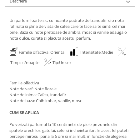
Descriere
Un parfum foarte sic, cu nuante pudrate de trandafir si o nota
rafinata si plina de viata de cafea care te face sa te simti cel mai
bine. Baza cu note pretioase de ambra, mosc si vanilie adauga o
nota dulce, curata si placuta acestui parfum.
Familie olfactiva: Oriental
Intensitate:Medie
Timp: zi/noapte
Tip:Unisex
Familia olfactiva
Note de varf: Note florale
Note de inima: Cafea, trandafir
Note de baza: Chihlimbar, vanilie, mosc
CUM SE APLICA
Pulverizati parfumul la 10 centimetri de piele pe zonele din
spatele urechilor, gatului, cefei si incheieturilor. In acest fel puteti
percepe mirosul pana la 6 ore si mai mult, in functie de alegerea