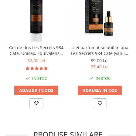
Gel de dus Les Secrets 984
Ulei parfumat solubil in apa
Cafe, Unisex, Equivalenza,
Les Secrets 984 Cafe (vanilie
250 ml
si cafea), Equivalenza, 15 ml
52,00 Lei
59,00 Lei
35,40 Lei
IN STOC
IN STOC
ADAUGA IN COS
ADAUGA IN COS
PRODUSE SIMILARE