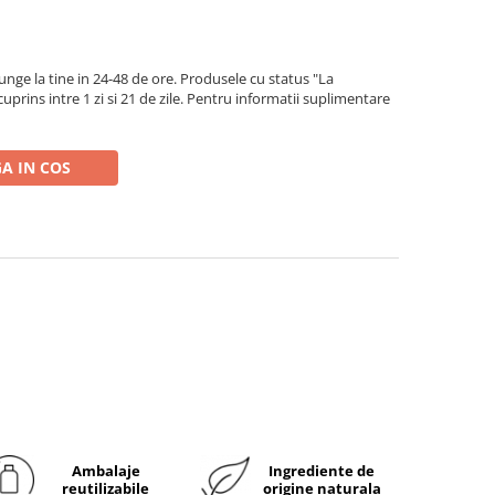
ge la tine in 24-48 de ore. Produsele cu status "La
rins intre 1 zi si 21 de zile. Pentru informatii suplimentare
A IN COS
Ambalaje
Ingrediente de
reutilizabile
origine naturala