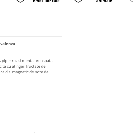
emotiilor tale
animale
ivalenza
, piper roz si menta proaspata
cita cu atingeri fructate de
 cald si magnetic de note de