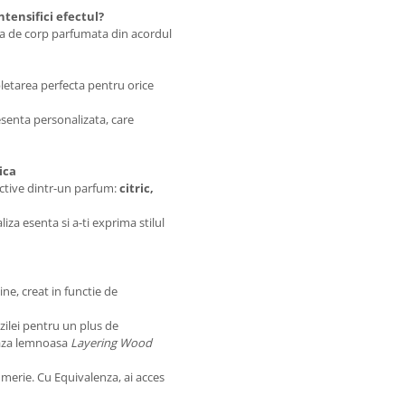
ntensifici efectul?
nea de corp parfumata din acordul
etarea perfecta pentru orice
senta personalizata, care
ica
active dintr-un parfum:
citric,
iza esenta si a-ti exprima stilul
ne, creat in functie de
zilei pentru un plus de
 baza lemnoasa
Layering Wood
umerie. Cu Equivalenza, ai acces