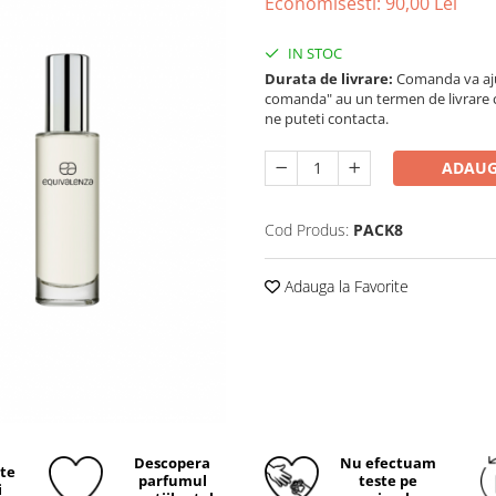
Economisesti:
90,00
Lei
IN STOC
Durata de livrare:
Comanda va ajun
comanda" au un termen de livrare cup
ne puteti contacta.
ADAUG
Cod Produs:
PACK8
Adauga la Favorite
Descopera
Nu efectuam
ite
parfumul
teste pe
i