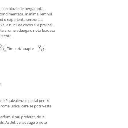
u o explozie de bergamota,
condimentata. In inima, lemnul
ind o experienta senzoriala
, a nucii de cocos si a pralinei.
easta aroma adauga o nota luxoasa
istenta.
Timp: zi/noapte
e
e de Equivalenza special pentru
aroma unica, care se potriveste
arfumul tau preferat, de la
ls. Astfel, vei adauga o nota