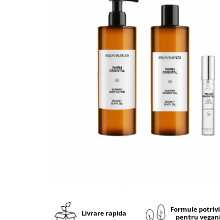
Ulei pentru barba
Formule potriv
Livrare rapida
pentru vegan