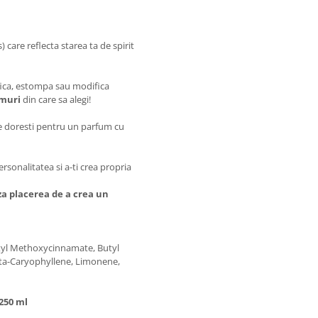
) care reflecta starea ta de spirit
fica, estompa sau modifica
umuri
din care sa alegi!
ie doresti pentru un parfum cu
rsonalitatea si a-ti crea propria
a placerea de a crea un
exyl Methoxycinnamate, Butyl
ta-Caryophyllene, Limonene,
250 ml