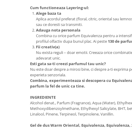
Cum functioneaza Layering-ul:
Alege baza ta
Aplica acordul preferat (floral, citric, oriental sau lemnos
sau ce doresti sa transmiti.
Adauga nota personala
Combina cu orice parfum Equivalenza pentru a intensi
profilul olfactiv dupa bunul plac. Ai peste
130 de parf
Fii creativ(a)
Nu exista reguli – doar emotii. Creeaza orice combinat
adevarat unic.
Esti gata sa-ti creezi parfumul tau unic?
Nu este doar despre a mirosi bine, ci despre a-ti exprima pe
experieta senzoriala.
Combina, experimenteaza si descopera cu Equivalenz
parfum la fel de unic ca tine.
INGREDIENTE
Alcohol denat., Parfum (Fragrance), Aqua (Water), Ethylh
Methoxydibenzoylmethane, Ethylhexyl Salicylate, BHT, be
Linalool, Pinene, Terpineol, Terpinolene, Vanillin.
Gel de dus Warm Oriental, Equivalenza, Equivalenza, 