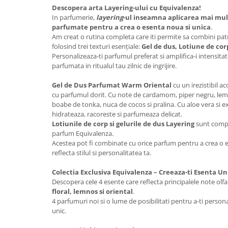
Descopera arta Layering-ului cu Equivalenza!
In parfumerie,
layering
-ul inseamna aplicarea mai mul
parfumate pentru a crea o esenta noua si unica
.
Am creat o rutina completa care iti permite sa combini patr
folosind trei texturi esențiale:
Gel de dus, Lotiune de cor
Personalizeaza-ti parfumul preferat si amplifica-i intensita
parfumata in ritualul tau zilnic de ingrijire.
Gel de Dus Parfumat
Warm Oriental
cu un irezistibil a
cu parfumul dorit. Cu note de cardamom, piper negru, lemn 
boabe de tonka, nuca de cocos si pralina. Cu aloe vera si e
hidrateaza, racoreste si parfumeaza delicat.
Lotiunile de corp si gelurile de dus Layering
sunt compl
parfum Equivalenza.
Acestea pot fi combinate cu orice parfum pentru a crea o e
reflecta stilul si personalitatea ta.
Colectia Exclusiva Equivalenza – Creeaza-ti Esenta Un
Descopera cele 4 esente care reflecta principalele note olf
floral, lemnos si oriental
.
4 parfumuri noi si o lume de posibilitati pentru a-ti personal
unic.