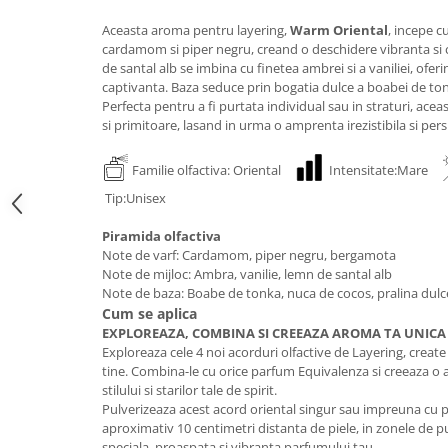
Aceasta aroma pentru layering,
Warm Oriental
, incepe c
cardamom si piper negru, creand o deschidere vibranta si 
de santal alb se imbina cu finetea ambrei si a vaniliei, ofer
captivanta. Baza seduce prin bogatia dulce a boabei de tonka
Perfecta pentru a fi purtata individual sau in straturi, ac
si primitoare, lasand in urma o amprenta irezistibila si pers
Familie olfactiva: Oriental
Intensitate:Mare
Tip:Unisex
Piramida olfactiva
Note de varf: Cardamom, piper negru, bergamota
Note de mijloc: Ambra, vanilie, lemn de santal alb
Note de baza: Boabe de tonka, nuca de cocos, pralina dulc
Cum se aplica
EXPLOREAZA, COMBINA SI CREEAZA AROMA TA UNICA
Exploreaza cele 4 noi acorduri olfactive de Layering, creat
tine. Combina-le cu orice parfum Equivalenza si creeaza o 
stilului si starilor tale de spirit.
Pulverizeaza acest acord oriental singur sau impreuna cu p
aproximativ 10 centimetri distanta de piele, in zonele de pu
speciala, proaspata si vibranta parfumului tau.