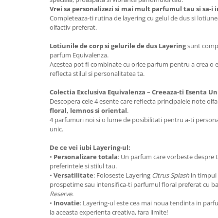
Vrei sa personalizezi si mai mult parfumul tau si sa-i i
Completeaza-ti rutina de layering cu gelul de dus si lotiu
olfactiv preferat.
Lotiunile de corp si gelurile de dus Layering
sunt compl
parfum Equivalenza.
Acestea pot fi combinate cu orice parfum pentru a crea o e
reflecta stilul si personalitatea ta.
Colectia Exclusiva Equivalenza – Creeaza-ti Esenta Un
Descopera cele 4 esente care reflecta principalele note olf
floral, lemnos si oriental
.
4 parfumuri noi si o lume de posibilitati pentru a-ti personal
unic.
De ce vei iubi Layering-ul:
•
Personalizare totala
: Un parfum care vorbeste despre ti
preferintele si stilul tau.
•
Versatilitate
: Foloseste Layering
Citrus Splash
in timpul 
prospetime sau intensifica-ti parfumul floral preferat cu
Reserve
.
•
Inovatie
: Layering-ul este cea mai noua tendinta in parf
la aceasta experienta creativa, fara limite!