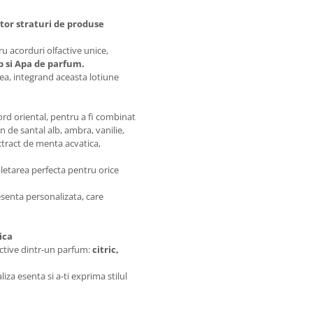
tor straturi de produse
u acorduri olfactive unice,
p si Apa de parfum.
tea, integrand aceasta lotiune
cord oriental, pentru a fi combinat
de santal alb, ambra, vanilie,
xtract de menta acvatica,
etarea perfecta pentru orice
senta personalizata, care
ica
active dintr-un parfum:
citric,
iza esenta si a-ti exprima stilul