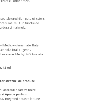
izare cu orice ocazie.
patele urechilor, gatului, cefei si
ore si mai mult, in functie de
va dura si mai mult.
exyl Methoxycinnamate, Butyl
cohol, Citral, Eugenol,
l, Limonene, Methyl 2-Octynoate.
, 12 ml
tor straturi de produse
u acorduri olfactive unice,
p si Apa de parfum.
tea, integrand aceasta lotiune