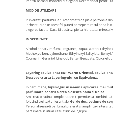
Pentru barbatii moderni si eleganti. Recomandat pentru util
MOD DE UTILIZARE
Pulverizati parfumul la 10 centimetri de piele pe zonele din s
incheieturilor. In acest fel puteti percepe mirosul pana la 6 
alegerea facuta. Daca iti pastrezi pielea hidratata, mirosul 
INGREDIENTE
Alcohol denat., Parfum (Fragrance), Aqua (Water), Ethylh
Methoxydibenzoylmethane, Ethylhexyl Salicylate, Benzyl Al
Coumarin, Geraniol, Linalool, Benzyl Benzoate, Citronello
Layering Equivalenza EDP Warm Oriental, Equivalenza
Descopera arta Layering-ului cu Equivalenza!
In parfumerie,
layering
-ul inseamna aplicarea mai mul
parfumate pentru a crea o esenta noua si unica
.
Am creat o rutina completa care iti permite sa combini patr
folosind trei texturi esențiale:
Gel de dus, Lotiune de cor
Personalizeaza-ti parfumul preferat si amplifica-i intensita
parfumata in ritualul tau zilnic de ingrijire.