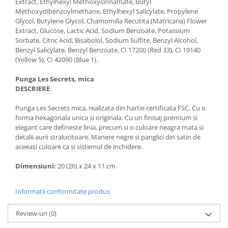
Extract, Ethylhexyl Methoxycinnamate, Butyl
Methoxydibenzoylmethane, Ethylhexyl Salicylate, Propylene
Glycol, Butylene Glycol, Chamomilla Recutita (Matricaria) Flower
Extract, Glucose, Lactic Acid, Sodium Benzoate, Potassium
Sorbate, Citric Acid, Bisabolol, Sodium Sulfite, Benzyl Alcohol,
Benzyl Salicylate, Benzyl Benzoate, CI 17200 (Red 33), CI 19140
(Yellow 5), CI 42090 (Blue 1).
Punga Les Secrets, mica
DESCRIERE
Punga Les Secrets mica, realizata din hartie certificata FSC. Cu o
forma hexagonala unica si originala. Cu un finisaj premium si
elegant care defineste linia, precum si o culoare neagra mata si
detalii aurii stralucitoare. Manere negre si panglici din satin de
aceeasi culoare ca si sistemul de inchidere.
Dimensiuni:
20 (26) x 24 x 11 cm.
Informatii conformitate produs
Review-uri
(0)