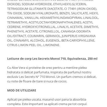
DIOXIDE), SODIUM HYDROXIDE, ETHYLHEXYLGLYCERIN,
TETRASODIUM GLUTAMATE DIACETATE, CI 77491 (IRON OXIDE),
TIN OXIDE, SODIUM HYALURONATE, BENZYL SALICYLATE, HEXYL
CINNAMAL, VANILLIN, HEXAMETHYLINDANOPYRAN, LINALOOL,
TETRAMETHYL ACETYLOCTAHYDRONAPHTHALENES, ACETYL
CEDRENE, HYDROXYCITRONELLAL, LINALYL ACETATE, DIMETHYL
PHENETHYL ACETATE, CITRONELLOL, CANANGA ODORATA
OIL/EXTRACT, COUMARIN, GERANIOL, JUNIPERUS VIRGINIANA
OIL, CINNAMYL ALCOHOL, EUGENOL, BETA-CARYOPHYLLENE,
CITRUS LIMON PEEL OIL, LIMONENE.
Lotiune de corp Les Secrets Monoi 710, Equivalenza, 250 ml
Cu Aloe Vera si proteine ​​de orez pentru a mentine pielea
hidratata si delicat parfumata, inspirata de parfumul nostru
exclusiv Les Secrets Nº 710 Monoï. Un parfum cremos si delicat,
cu note de floare de tiare si nuca de cocos.
MOD DE UTILIZARE
Aplicati pe pielea uscata, masand usor pana la absorbtia
completa. Este important sa aplicati crema pe tot corpul.