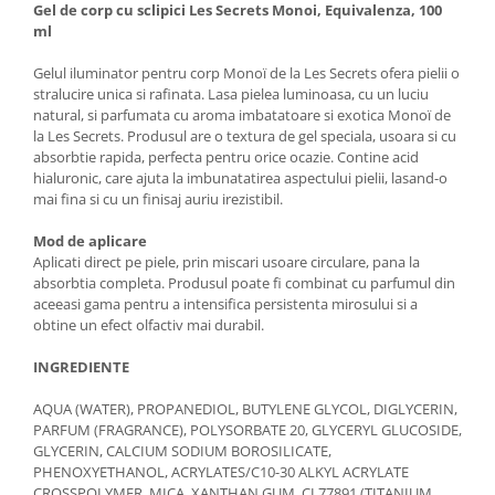
Gel de corp cu sclipici Les Secrets Monoi, Equivalenza, 100
ml
Gelul iluminator pentru corp Monoï de la Les Secrets ofera pielii o
stralucire unica si rafinata. Lasa pielea luminoasa, cu un luciu
natural, si parfumata cu aroma imbatatoare si exotica Monoï de
la Les Secrets. Produsul are o textura de gel speciala, usoara si cu
absorbtie rapida, perfecta pentru orice ocazie. Contine acid
hialuronic, care ajuta la imbunatatirea aspectului pielii, lasand-o
mai fina si cu un finisaj auriu irezistibil.
Mod de aplicare
Aplicati direct pe piele, prin miscari usoare circulare, pana la
absorbtia completa. Produsul poate fi combinat cu parfumul din
aceeasi gama pentru a intensifica persistenta mirosului si a
obtine un efect olfactiv mai durabil.
INGREDIENTE
AQUA (WATER), PROPANEDIOL, BUTYLENE GLYCOL, DIGLYCERIN,
PARFUM (FRAGRANCE), POLYSORBATE 20, GLYCERYL GLUCOSIDE,
GLYCERIN, CALCIUM SODIUM BOROSILICATE,
PHENOXYETHANOL, ACRYLATES/C10-30 ALKYL ACRYLATE
CROSSPOLYMER, MICA, XANTHAN GUM, CI 77891 (TITANIUM