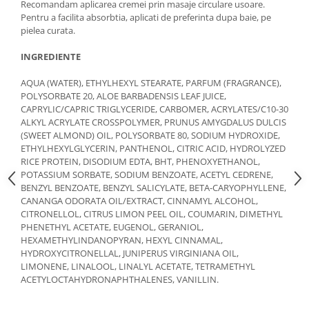
Recomandam aplicarea cremei prin masaje circulare usoare.
Pentru a facilita absorbtia, aplicati de preferinta dupa baie, pe
pielea curata.
INGREDIENTE
AQUA (WATER), ETHYLHEXYL STEARATE, PARFUM (FRAGRANCE),
POLYSORBATE 20, ALOE BARBADENSIS LEAF JUICE,
CAPRYLIC/CAPRIC TRIGLYCERIDE, CARBOMER, ACRYLATES/C10-30
ALKYL ACRYLATE CROSSPOLYMER, PRUNUS AMYGDALUS DULCIS
(SWEET ALMOND) OIL, POLYSORBATE 80, SODIUM HYDROXIDE,
ETHYLHEXYLGLYCERIN, PANTHENOL, CITRIC ACID, HYDROLYZED
RICE PROTEIN, DISODIUM EDTA, BHT, PHENOXYETHANOL,
POTASSIUM SORBATE, SODIUM BENZOATE, ACETYL CEDRENE,
BENZYL BENZOATE, BENZYL SALICYLATE, BETA-CARYOPHYLLENE,
CANANGA ODORATA OIL/EXTRACT, CINNAMYL ALCOHOL,
CITRONELLOL, CITRUS LIMON PEEL OIL, COUMARIN, DIMETHYL
PHENETHYL ACETATE, EUGENOL, GERANIOL,
HEXAMETHYLINDANOPYRAN, HEXYL CINNAMAL,
HYDROXYCITRONELLAL, JUNIPERUS VIRGINIANA OIL,
LIMONENE, LINALOOL, LINALYL ACETATE, TETRAMETHYL
ACETYLOCTAHYDRONAPHTHALENES, VANILLIN.