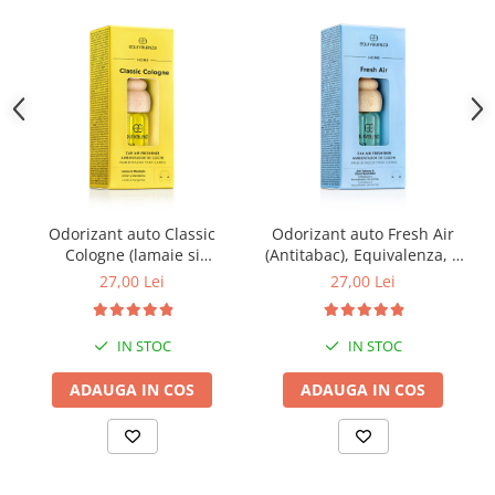
Odorizant auto Classic
Odorizant auto Fresh Air
Cologne (lamaie si
(Antitabac), Equivalenza, 6
mandarina), Equivalenza, 6
ml
27,00 Lei
27,00 Lei
ml
IN STOC
IN STOC
ADAUGA IN COS
ADAUGA IN COS