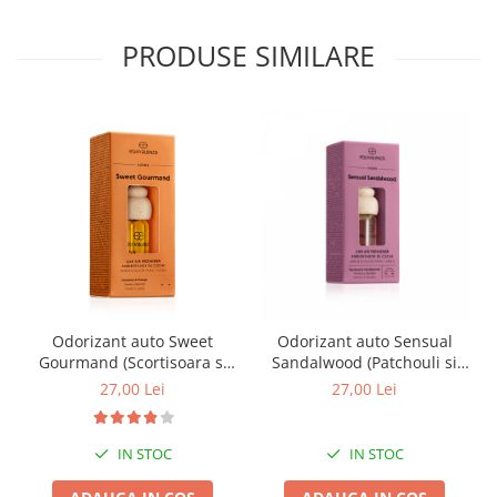
PRODUSE SIMILARE
Odorizant auto Sweet
Odorizant auto Sensual
Gourmand (Scortisoara si
Sandalwood (Patchouli si
portocala), Equivalenza, 6
lemn de santal),
27,00 Lei
27,00 Lei
ml
Equivalenza, 6 ml
IN STOC
IN STOC