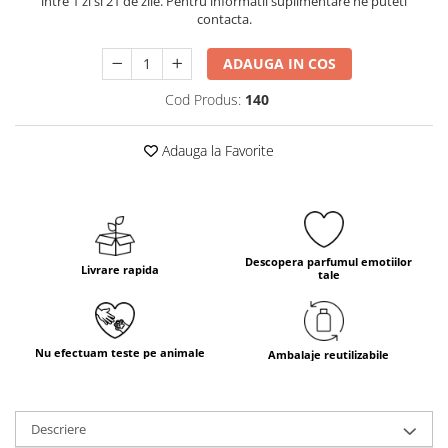
intre 1 zi si 21 de zile. Pentru informatii suplimentare ne puteti
contacta.
ADAUGA IN COS
Cod Produs:
140
Adauga la Favorite
Descopera parfumul emotiilor
Livrare rapida
tale
Nu efectuam teste pe animale
Ambalaje reutilizabile
Descriere