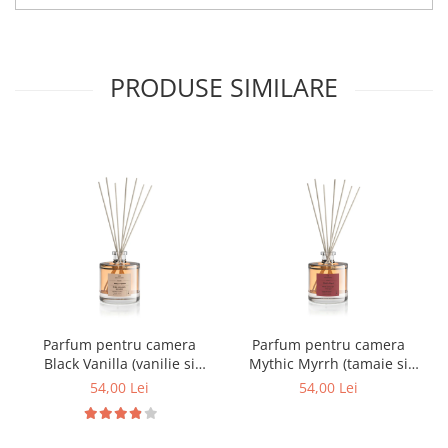
PRODUSE SIMILARE
Parfum pentru camera
Parfum pentru camera
Black Vanilla (vanilie si
Mythic Myrrh (tamaie si
piele), Equivalenza, 50 ml
patchouli), Equivalenza, 50
54,00 Lei
54,00 Lei
ml