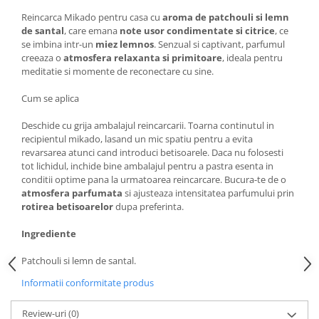
Reincarca Mikado pentru casa cu
aroma de patchouli si lemn
de santal
, care emana
note usor condimentate si citrice
, ce
se imbina intr-un
miez lemnos
. Senzual si captivant, parfumul
creeaza o
atmosfera relaxanta si primitoare
, ideala pentru
meditatie si momente de reconectare cu sine.
Cum se aplica
Deschide cu grija ambalajul reincarcarii. Toarna continutul in
recipientul mikado, lasand un mic spatiu pentru a evita
revarsarea atunci cand introduci betisoarele. Daca nu folosesti
tot lichidul, inchide bine ambalajul pentru a pastra esenta in
conditii optime pana la urmatoarea reincarcare. Bucura-te de o
atmosfera parfumata
si ajusteaza intensitatea parfumului prin
rotirea betisoarelor
dupa preferinta.
Ingrediente
Patchouli si lemn de santal.
Informatii conformitate produs
Review-uri
(0)